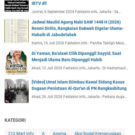
IBTV dll
Jum'at, 6 September 2024 Faktakini.info, Jakarta - Sa…
Jadwal Maulid Agung Nabi SAW 1448 H (2026)
Resmi Dirilis, Rangkaian Dakwah Digelar Ulama-
Habaib di Jabodetabek
Kamis, 16 Juli 2026 Faktakini.info - Panitia Tabligh Maul…
Di Yaman, Ba'alawi Cilik Dipanggil Sayyid, Saat
Menjadi Ulama Baru Dipanggil Habib
Ahad, 12 Juli 2026 Faktakini.info, Jakarta - Di Hadramaut…
[Video] Umat Islam Diimbau Kawal Sidang Kasus
Dugaan Penistaan Al-Qur'an di PN Rangkasbitung
Ahad, 26 Juli 2026 Faktakini.info, Jakarta - Perkara duga…
KATEGORI
212 Mart Info
A
Agama
Aksi Sosial Kemanusiaan