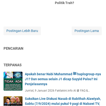
Politik Trah?
Postingan Lebih Baru
Postingan Lama
PENCARIAN
TERPANAS
Apakah benar Nabi Muhammad ﷺ haplogroup-nya
J1? Dan semua selain J1 dicap Sayyid Palsu? Ini
Penjelasannya
Jum'at, 9 Januari 2026 Faktakini.info AI 📘 FAQ &…
Saksikan Live Diskusi Nasab di Rabithah Alawiyah,
Sabtu (7/9/2024) mulai pukul 9 pagi di Nabawi TV,