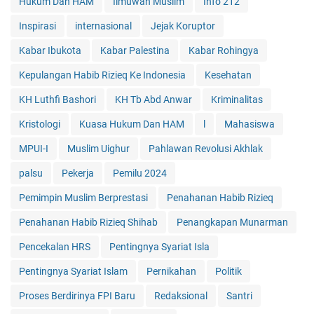
Hukum Dan HAM
Ilmuwan Muslim
Info 212
Inspirasi
internasional
Jejak Koruptor
Kabar Ibukota
Kabar Palestina
Kabar Rohingya
Kepulangan Habib Rizieq Ke Indonesia
Kesehatan
KH Luthfi Bashori
KH Tb Abd Anwar
Kriminalitas
Kristologi
Kuasa Hukum Dan HAM
l
Mahasiswa
MPUI-I
Muslim Uighur
Pahlawan Revolusi Akhlak
palsu
Pekerja
Pemilu 2024
Pemimpin Muslim Berprestasi
Penahanan Habib Rizieq
Penahanan Habib Rizieq Shihab
Penangkapan Munarman
Pencekalan HRS
Pentingnya Syariat Isla
Pentingnya Syariat Islam
Pernikahan
Politik
Proses Berdirinya FPI Baru
Redaksional
Santri