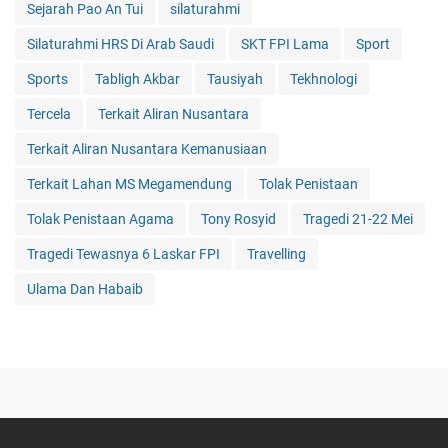
Sejarah Pao An Tui
silaturahmi
Silaturahmi HRS Di Arab Saudi
SKT FPI Lama
Sport
Sports
Tabligh Akbar
Tausiyah
Tekhnologi
Tercela
Terkait Aliran Nusantara
Terkait Aliran Nusantara Kemanusiaan
Terkait Lahan MS Megamendung
Tolak Penistaan
Tolak Penistaan Agama
Tony Rosyid
Tragedi 21-22 Mei
Tragedi Tewasnya 6 Laskar FPI
Travelling
Ulama Dan Habaib