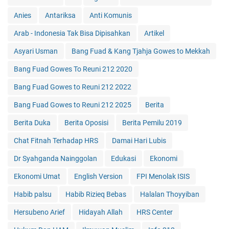
Anies
Antariksa
Anti Komunis
Arab - Indonesia Tak Bisa Dipisahkan
Artikel
Asyari Usman
Bang Fuad & Kang Tjahja Gowes to Mekkah
Bang Fuad Gowes To Reuni 212 2020
Bang Fuad Gowes to Reuni 212 2022
Bang Fuad Gowes to Reuni 212 2025
Berita
Berita Duka
Berita Oposisi
Berita Pemilu 2019
Chat Fitnah Terhadap HRS
Damai Hari Lubis
Dr Syahganda Nainggolan
Edukasi
Ekonomi
Ekonomi Umat
English Version
FPI Menolak ISIS
Habib palsu
Habib Rizieq Bebas
Halalan Thoyyiban
Hersubeno Arief
Hidayah Allah
HRS Center