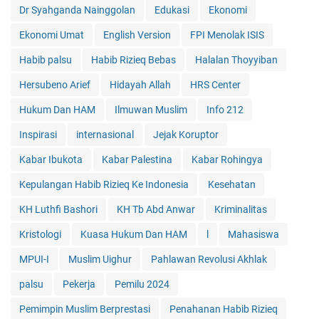
Dr Syahganda Nainggolan
Edukasi
Ekonomi
Ekonomi Umat
English Version
FPI Menolak ISIS
Habib palsu
Habib Rizieq Bebas
Halalan Thoyyiban
Hersubeno Arief
Hidayah Allah
HRS Center
Hukum Dan HAM
Ilmuwan Muslim
Info 212
Inspirasi
internasional
Jejak Koruptor
Kabar Ibukota
Kabar Palestina
Kabar Rohingya
Kepulangan Habib Rizieq Ke Indonesia
Kesehatan
KH Luthfi Bashori
KH Tb Abd Anwar
Kriminalitas
Kristologi
Kuasa Hukum Dan HAM
l
Mahasiswa
MPUI-I
Muslim Uighur
Pahlawan Revolusi Akhlak
palsu
Pekerja
Pemilu 2024
Pemimpin Muslim Berprestasi
Penahanan Habib Rizieq