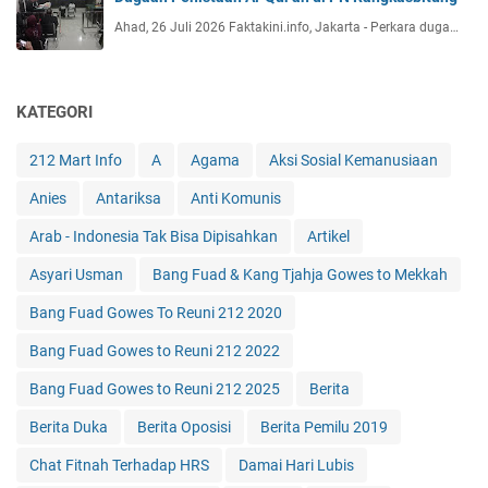
Ahad, 26 Juli 2026 Faktakini.info, Jakarta - Perkara duga…
KATEGORI
212 Mart Info
A
Agama
Aksi Sosial Kemanusiaan
Anies
Antariksa
Anti Komunis
Arab - Indonesia Tak Bisa Dipisahkan
Artikel
Asyari Usman
Bang Fuad & Kang Tjahja Gowes to Mekkah
Bang Fuad Gowes To Reuni 212 2020
Bang Fuad Gowes to Reuni 212 2022
Bang Fuad Gowes to Reuni 212 2025
Berita
Berita Duka
Berita Oposisi
Berita Pemilu 2019
Chat Fitnah Terhadap HRS
Damai Hari Lubis