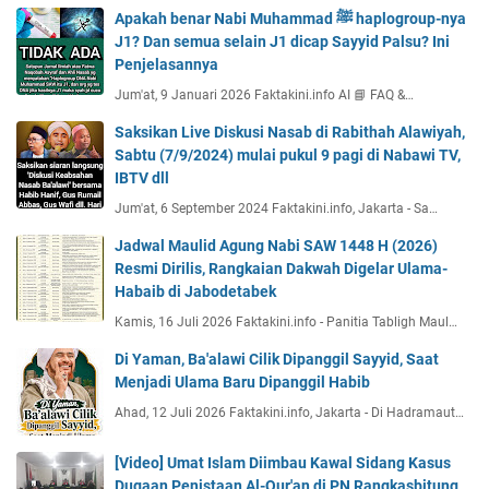
Apakah benar Nabi Muhammad ﷺ haplogroup-nya
J1? Dan semua selain J1 dicap Sayyid Palsu? Ini
Penjelasannya
Jum'at, 9 Januari 2026 Faktakini.info AI 📘 FAQ &…
Saksikan Live Diskusi Nasab di Rabithah Alawiyah,
Sabtu (7/9/2024) mulai pukul 9 pagi di Nabawi TV,
IBTV dll
Jum'at, 6 September 2024 Faktakini.info, Jakarta - Sa…
Jadwal Maulid Agung Nabi SAW 1448 H (2026)
Resmi Dirilis, Rangkaian Dakwah Digelar Ulama-
Habaib di Jabodetabek
Kamis, 16 Juli 2026 Faktakini.info - Panitia Tabligh Maul…
Di Yaman, Ba'alawi Cilik Dipanggil Sayyid, Saat
Menjadi Ulama Baru Dipanggil Habib
Ahad, 12 Juli 2026 Faktakini.info, Jakarta - Di Hadramaut…
[Video] Umat Islam Diimbau Kawal Sidang Kasus
Dugaan Penistaan Al-Qur'an di PN Rangkasbitung