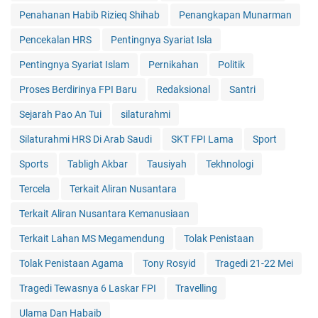
Penahanan Habib Rizieq Shihab
Penangkapan Munarman
Pencekalan HRS
Pentingnya Syariat Isla
Pentingnya Syariat Islam
Pernikahan
Politik
Proses Berdirinya FPI Baru
Redaksional
Santri
Sejarah Pao An Tui
silaturahmi
Silaturahmi HRS Di Arab Saudi
SKT FPI Lama
Sport
Sports
Tabligh Akbar
Tausiyah
Tekhnologi
Tercela
Terkait Aliran Nusantara
Terkait Aliran Nusantara Kemanusiaan
Terkait Lahan MS Megamendung
Tolak Penistaan
Tolak Penistaan Agama
Tony Rosyid
Tragedi 21-22 Mei
Tragedi Tewasnya 6 Laskar FPI
Travelling
Ulama Dan Habaib