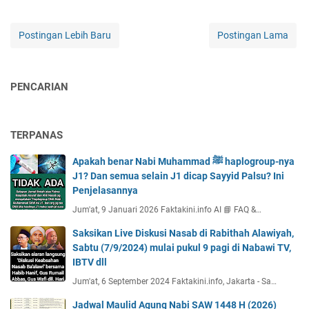
Postingan Lebih Baru
Postingan Lama
PENCARIAN
TERPANAS
Apakah benar Nabi Muhammad ﷺ haplogroup-nya
J1? Dan semua selain J1 dicap Sayyid Palsu? Ini
Penjelasannya
Jum'at, 9 Januari 2026 Faktakini.info AI 📘 FAQ &…
Saksikan Live Diskusi Nasab di Rabithah Alawiyah,
Sabtu (7/9/2024) mulai pukul 9 pagi di Nabawi TV,
IBTV dll
Jum'at, 6 September 2024 Faktakini.info, Jakarta - Sa…
Jadwal Maulid Agung Nabi SAW 1448 H (2026)