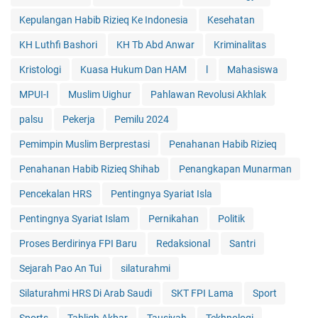
Kepulangan Habib Rizieq Ke Indonesia
Kesehatan
KH Luthfi Bashori
KH Tb Abd Anwar
Kriminalitas
Kristologi
Kuasa Hukum Dan HAM
l
Mahasiswa
MPUI-I
Muslim Uighur
Pahlawan Revolusi Akhlak
palsu
Pekerja
Pemilu 2024
Pemimpin Muslim Berprestasi
Penahanan Habib Rizieq
Penahanan Habib Rizieq Shihab
Penangkapan Munarman
Pencekalan HRS
Pentingnya Syariat Isla
Pentingnya Syariat Islam
Pernikahan
Politik
Proses Berdirinya FPI Baru
Redaksional
Santri
Sejarah Pao An Tui
silaturahmi
Silaturahmi HRS Di Arab Saudi
SKT FPI Lama
Sport