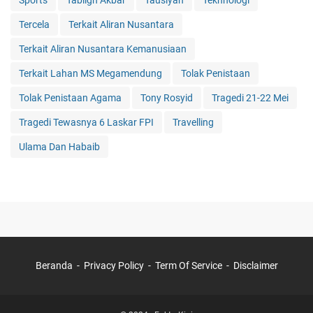
Sports
Tabligh Akbar
Tausiyah
Tekhnologi
Tercela
Terkait Aliran Nusantara
Terkait Aliran Nusantara Kemanusiaan
Terkait Lahan MS Megamendung
Tolak Penistaan
Tolak Penistaan Agama
Tony Rosyid
Tragedi 21-22 Mei
Tragedi Tewasnya 6 Laskar FPI
Travelling
Ulama Dan Habaib
Beranda
Privacy Policy
Term Of Service
Disclaimer