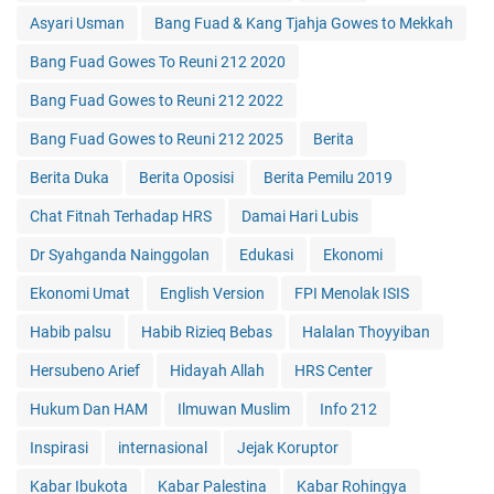
Asyari Usman
Bang Fuad & Kang Tjahja Gowes to Mekkah
Bang Fuad Gowes To Reuni 212 2020
Bang Fuad Gowes to Reuni 212 2022
Bang Fuad Gowes to Reuni 212 2025
Berita
Berita Duka
Berita Oposisi
Berita Pemilu 2019
Chat Fitnah Terhadap HRS
Damai Hari Lubis
Dr Syahganda Nainggolan
Edukasi
Ekonomi
Ekonomi Umat
English Version
FPI Menolak ISIS
Habib palsu
Habib Rizieq Bebas
Halalan Thoyyiban
Hersubeno Arief
Hidayah Allah
HRS Center
Hukum Dan HAM
Ilmuwan Muslim
Info 212
Inspirasi
internasional
Jejak Koruptor
Kabar Ibukota
Kabar Palestina
Kabar Rohingya