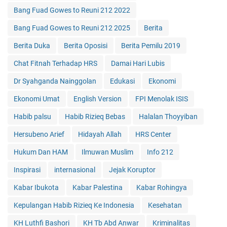
Bang Fuad Gowes to Reuni 212 2022
Bang Fuad Gowes to Reuni 212 2025
Berita
Berita Duka
Berita Oposisi
Berita Pemilu 2019
Chat Fitnah Terhadap HRS
Damai Hari Lubis
Dr Syahganda Nainggolan
Edukasi
Ekonomi
Ekonomi Umat
English Version
FPI Menolak ISIS
Habib palsu
Habib Rizieq Bebas
Halalan Thoyyiban
Hersubeno Arief
Hidayah Allah
HRS Center
Hukum Dan HAM
Ilmuwan Muslim
Info 212
Inspirasi
internasional
Jejak Koruptor
Kabar Ibukota
Kabar Palestina
Kabar Rohingya
Kepulangan Habib Rizieq Ke Indonesia
Kesehatan
KH Luthfi Bashori
KH Tb Abd Anwar
Kriminalitas