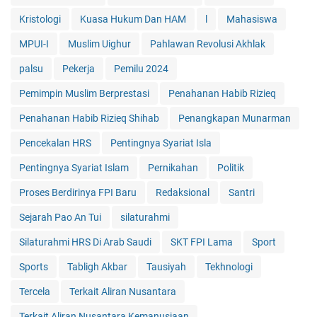
Kristologi
Kuasa Hukum Dan HAM
l
Mahasiswa
MPUI-I
Muslim Uighur
Pahlawan Revolusi Akhlak
palsu
Pekerja
Pemilu 2024
Pemimpin Muslim Berprestasi
Penahanan Habib Rizieq
Penahanan Habib Rizieq Shihab
Penangkapan Munarman
Pencekalan HRS
Pentingnya Syariat Isla
Pentingnya Syariat Islam
Pernikahan
Politik
Proses Berdirinya FPI Baru
Redaksional
Santri
Sejarah Pao An Tui
silaturahmi
Silaturahmi HRS Di Arab Saudi
SKT FPI Lama
Sport
Sports
Tabligh Akbar
Tausiyah
Tekhnologi
Tercela
Terkait Aliran Nusantara
Terkait Aliran Nusantara Kemanusiaan