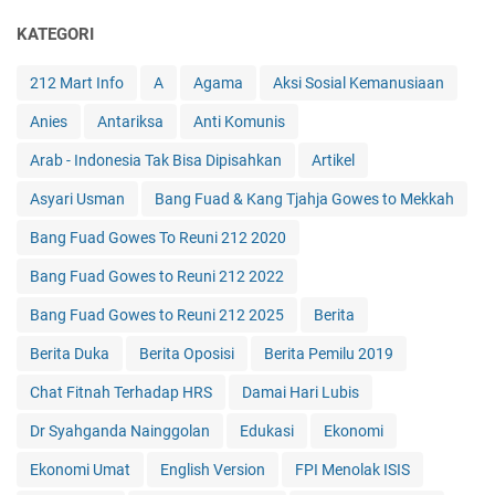
KATEGORI
212 Mart Info
A
Agama
Aksi Sosial Kemanusiaan
Anies
Antariksa
Anti Komunis
Arab - Indonesia Tak Bisa Dipisahkan
Artikel
Asyari Usman
Bang Fuad & Kang Tjahja Gowes to Mekkah
Bang Fuad Gowes To Reuni 212 2020
Bang Fuad Gowes to Reuni 212 2022
Bang Fuad Gowes to Reuni 212 2025
Berita
Berita Duka
Berita Oposisi
Berita Pemilu 2019
Chat Fitnah Terhadap HRS
Damai Hari Lubis
Dr Syahganda Nainggolan
Edukasi
Ekonomi
Ekonomi Umat
English Version
FPI Menolak ISIS