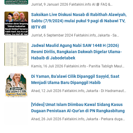
Jum'at, 9 Januari 2026 Faktakini.info AI 📘 FAQ &…
Saksikan Live Diskusi Nasab di Rabithah Alawiyah,
Sabtu (7/9/2024) mulai pukul 9 pagi di Nabawi TV,
IBTV dll
Jum'at, 6 September 2024 Faktakini.info, Jakarta - Sa…
Jadwal Maulid Agung Nabi SAW 1448 H (2026)
Resmi Dirilis, Rangkaian Dakwah Digelar Ulama-
Habaib di Jabodetabek
Kamis, 16 Juli 2026 Faktakini.info - Panitia Tabligh Maul…
Di Yaman, Ba'alawi Cilik Dipanggil Sayyid, Saat
Menjadi Ulama Baru Dipanggil Habib
Ahad, 12 Juli 2026 Faktakini.info, Jakarta - Di Hadramaut…
[Video] Umat Islam Diimbau Kawal Sidang Kasus
Dugaan Penistaan Al-Qur'an di PN Rangkasbitung
Ahad, 26 Juli 2026 Faktakini.info, Jakarta - Perkara duga…