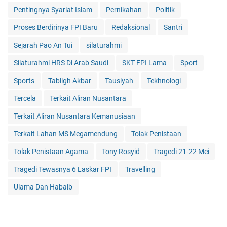
Pentingnya Syariat Islam
Pernikahan
Politik
Proses Berdirinya FPI Baru
Redaksional
Santri
Sejarah Pao An Tui
silaturahmi
Silaturahmi HRS Di Arab Saudi
SKT FPI Lama
Sport
Sports
Tabligh Akbar
Tausiyah
Tekhnologi
Tercela
Terkait Aliran Nusantara
Terkait Aliran Nusantara Kemanusiaan
Terkait Lahan MS Megamendung
Tolak Penistaan
Tolak Penistaan Agama
Tony Rosyid
Tragedi 21-22 Mei
Tragedi Tewasnya 6 Laskar FPI
Travelling
Ulama Dan Habaib