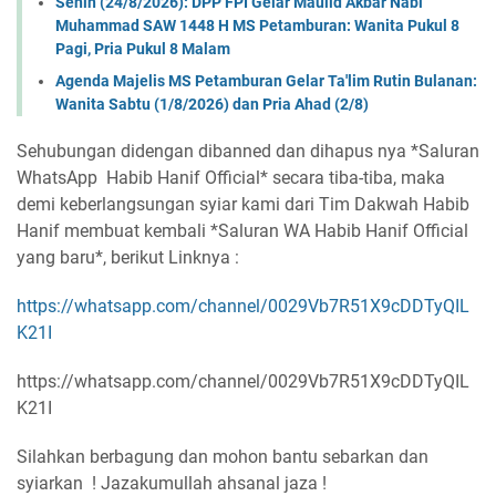
Senin (24/8/2026): DPP FPI Gelar Maulid Akbar Nabi
Muhammad SAW 1448 H MS Petamburan: Wanita Pukul 8
Pagi, Pria Pukul 8 Malam
Agenda Majelis MS Petamburan Gelar Ta'lim Rutin Bulanan:
Wanita Sabtu (1/8/2026) dan Pria Ahad (2/8)
Sehubungan didengan dibanned dan dihapus nya *Saluran
WhatsApp Habib Hanif Official* secara tiba-tiba, maka
demi keberlangsungan syiar kami dari Tim Dakwah Habib
Hanif membuat kembali *Saluran WA Habib Hanif Official
yang baru*, berikut Linknya :
https://whatsapp.com/channel/0029Vb7R51X9cDDTyQIL
K21I
https://whatsapp.com/channel/0029Vb7R51X9cDDTyQIL
K21I
Silahkan berbagung dan mohon bantu sebarkan dan
syiarkan ! Jazakumullah ahsanal jaza !