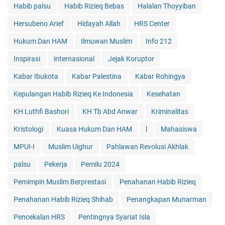
Habib palsu
Habib Rizieq Bebas
Halalan Thoyyiban
Hersubeno Arief
Hidayah Allah
HRS Center
Hukum Dan HAM
Ilmuwan Muslim
Info 212
Inspirasi
internasional
Jejak Koruptor
Kabar Ibukota
Kabar Palestina
Kabar Rohingya
Kepulangan Habib Rizieq Ke Indonesia
Kesehatan
KH Luthfi Bashori
KH Tb Abd Anwar
Kriminalitas
Kristologi
Kuasa Hukum Dan HAM
l
Mahasiswa
MPUI-I
Muslim Uighur
Pahlawan Revolusi Akhlak
palsu
Pekerja
Pemilu 2024
Pemimpin Muslim Berprestasi
Penahanan Habib Rizieq
Penahanan Habib Rizieq Shihab
Penangkapan Munarman
Pencekalan HRS
Pentingnya Syariat Isla