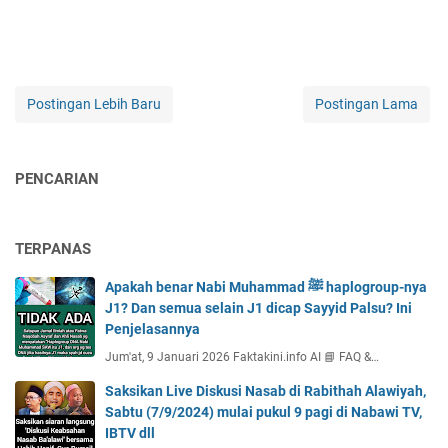
Postingan Lebih Baru
Postingan Lama
PENCARIAN
TERPANAS
Apakah benar Nabi Muhammad ﷺ haplogroup-nya
J1? Dan semua selain J1 dicap Sayyid Palsu? Ini
Penjelasannya
Jum'at, 9 Januari 2026 Faktakini.info AI 📘 FAQ &…
Saksikan Live Diskusi Nasab di Rabithah Alawiyah,
Sabtu (7/9/2024) mulai pukul 9 pagi di Nabawi TV,
IBTV dll