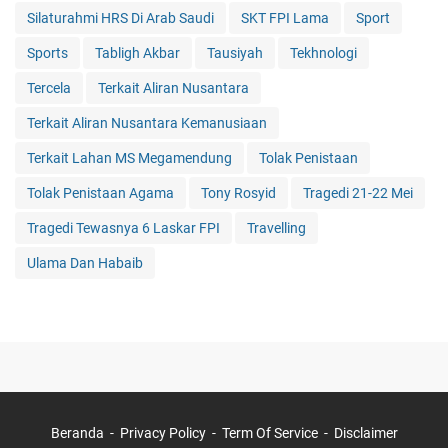
Silaturahmi HRS Di Arab Saudi
SKT FPI Lama
Sport
Sports
Tabligh Akbar
Tausiyah
Tekhnologi
Tercela
Terkait Aliran Nusantara
Terkait Aliran Nusantara Kemanusiaan
Terkait Lahan MS Megamendung
Tolak Penistaan
Tolak Penistaan Agama
Tony Rosyid
Tragedi 21-22 Mei
Tragedi Tewasnya 6 Laskar FPI
Travelling
Ulama Dan Habaib
Beranda
Privacy Policy
Term Of Service
Disclaimer