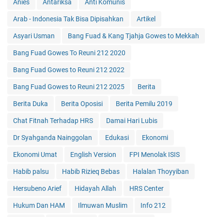
Anies
Antariksa
Anti Komunis
Arab - Indonesia Tak Bisa Dipisahkan
Artikel
Asyari Usman
Bang Fuad & Kang Tjahja Gowes to Mekkah
Bang Fuad Gowes To Reuni 212 2020
Bang Fuad Gowes to Reuni 212 2022
Bang Fuad Gowes to Reuni 212 2025
Berita
Berita Duka
Berita Oposisi
Berita Pemilu 2019
Chat Fitnah Terhadap HRS
Damai Hari Lubis
Dr Syahganda Nainggolan
Edukasi
Ekonomi
Ekonomi Umat
English Version
FPI Menolak ISIS
Habib palsu
Habib Rizieq Bebas
Halalan Thoyyiban
Hersubeno Arief
Hidayah Allah
HRS Center
Hukum Dan HAM
Ilmuwan Muslim
Info 212