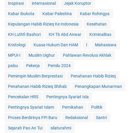
Inspirasi
internasional
Jejak Koruptor
Kabar Ibukota
Kabar Palestina
Kabar Rohingya
Kepulangan Habib Rizieq Ke Indonesia
Kesehatan
KH Luthfi Bashori
KH Tb Abd Anwar
Kriminalitas
Kristologi
Kuasa Hukum Dan HAM
l
Mahasiswa
MPUI-I
Muslim Uighur
Pahlawan Revolusi Akhlak
palsu
Pekerja
Pemilu 2024
Pemimpin Muslim Berprestasi
Penahanan Habib Rizieq
Penahanan Habib Rizieq Shihab
Penangkapan Munarman
Pencekalan HRS
Pentingnya Syariat Isla
Pentingnya Syariat Islam
Pernikahan
Politik
Proses Berdirinya FPI Baru
Redaksional
Santri
Sejarah Pao An Tui
silaturahmi