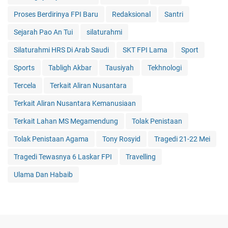
Proses Berdirinya FPI Baru
Redaksional
Santri
Sejarah Pao An Tui
silaturahmi
Silaturahmi HRS Di Arab Saudi
SKT FPI Lama
Sport
Sports
Tabligh Akbar
Tausiyah
Tekhnologi
Tercela
Terkait Aliran Nusantara
Terkait Aliran Nusantara Kemanusiaan
Terkait Lahan MS Megamendung
Tolak Penistaan
Tolak Penistaan Agama
Tony Rosyid
Tragedi 21-22 Mei
Tragedi Tewasnya 6 Laskar FPI
Travelling
Ulama Dan Habaib