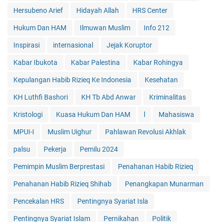
Hersubeno Arief
Hidayah Allah
HRS Center
Hukum Dan HAM
Ilmuwan Muslim
Info 212
Inspirasi
internasional
Jejak Koruptor
Kabar Ibukota
Kabar Palestina
Kabar Rohingya
Kepulangan Habib Rizieq Ke Indonesia
Kesehatan
KH Luthfi Bashori
KH Tb Abd Anwar
Kriminalitas
Kristologi
Kuasa Hukum Dan HAM
l
Mahasiswa
MPUI-I
Muslim Uighur
Pahlawan Revolusi Akhlak
palsu
Pekerja
Pemilu 2024
Pemimpin Muslim Berprestasi
Penahanan Habib Rizieq
Penahanan Habib Rizieq Shihab
Penangkapan Munarman
Pencekalan HRS
Pentingnya Syariat Isla
Pentingnya Syariat Islam
Pernikahan
Politik