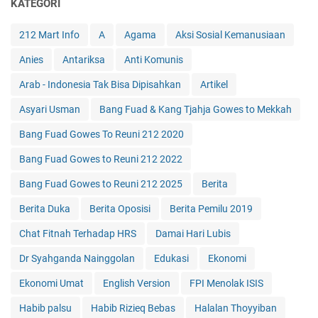
KATEGORI
212 Mart Info
A
Agama
Aksi Sosial Kemanusiaan
Anies
Antariksa
Anti Komunis
Arab - Indonesia Tak Bisa Dipisahkan
Artikel
Asyari Usman
Bang Fuad & Kang Tjahja Gowes to Mekkah
Bang Fuad Gowes To Reuni 212 2020
Bang Fuad Gowes to Reuni 212 2022
Bang Fuad Gowes to Reuni 212 2025
Berita
Berita Duka
Berita Oposisi
Berita Pemilu 2019
Chat Fitnah Terhadap HRS
Damai Hari Lubis
Dr Syahganda Nainggolan
Edukasi
Ekonomi
Ekonomi Umat
English Version
FPI Menolak ISIS
Habib palsu
Habib Rizieq Bebas
Halalan Thoyyiban