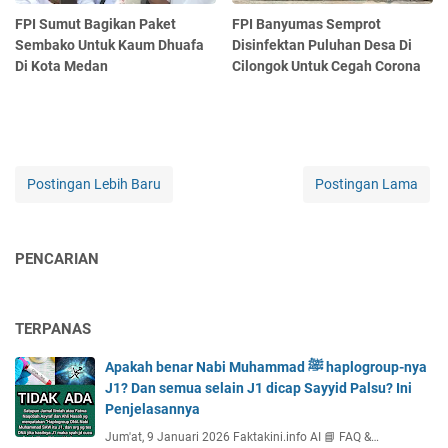
FPI Sumut Bagikan Paket
FPI Banyumas Semprot
Sembako Untuk Kaum Dhuafa
Disinfektan Puluhan Desa Di
Di Kota Medan
Cilongok Untuk Cegah Corona
Postingan Lebih Baru
Postingan Lama
PENCARIAN
TERPANAS
Apakah benar Nabi Muhammad ﷺ haplogroup-nya
J1? Dan semua selain J1 dicap Sayyid Palsu? Ini
Penjelasannya
Jum'at, 9 Januari 2026 Faktakini.info AI 📘 FAQ &…