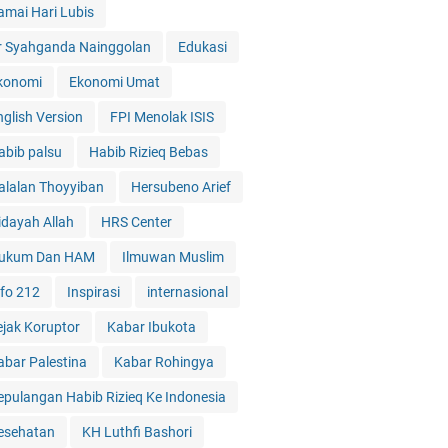
amai Hari Lubis
r Syahganda Nainggolan
Edukasi
konomi
Ekonomi Umat
nglish Version
FPI Menolak ISIS
abib palsu
Habib Rizieq Bebas
alalan Thoyyiban
Hersubeno Arief
idayah Allah
HRS Center
ukum Dan HAM
Ilmuwan Muslim
nfo 212
Inspirasi
internasional
ejak Koruptor
Kabar Ibukota
abar Palestina
Kabar Rohingya
epulangan Habib Rizieq Ke Indonesia
esehatan
KH Luthfi Bashori