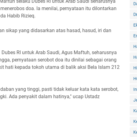
ftuh selaku Dubes RI untuk Arab Saudi seharusnya
D
enerobos doa. Ia menilai, pernyataan itu dilontarkan
D
da Habib Rizieq.
E
n sikap yang didasarkan atas hasad, hasud, iri dan
E
H
Dubes RI untuk Arab Saudi, Agus Maftuh, seharusnya
H
ga, pernyataan serobot doa itu dinilai sebagai orang
t hati kepada tokoh utama di balik aksi Bela Islam 212
H
H
aban yang tinggi, pasti tidak keluar kata kata serobot,
I
engki. Ada penyakit dalam hatinya," ucap Ustadz
J
K
K
K