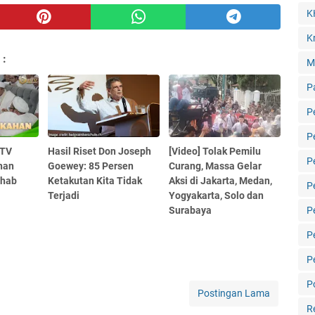
K
Kr
 :
M
P
P
P
 TV
Hasil Riset Don Joseph
[Video] Tolak Pemilu
P
han
Goewey: 85 Persen
Curang, Massa Gelar
ihab
Ketakutan Kita Tidak
Aksi di Jakarta, Medan,
P
Terjadi
Yogyakarta, Solo dan
Surabaya
P
P
P
Po
Postingan Lama
R