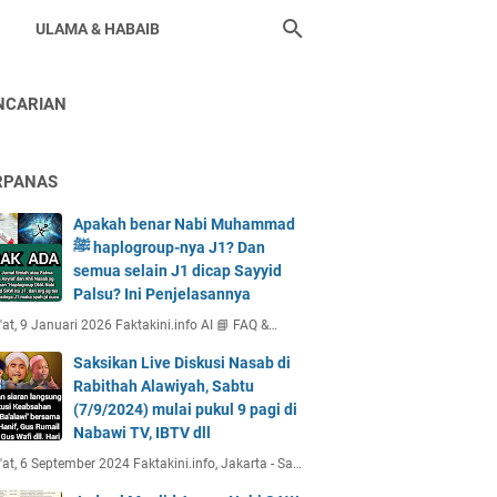
ULAMA & HABAIB
NCARIAN
RPANAS
Apakah benar Nabi Muhammad
ﷺ haplogroup-nya J1? Dan
semua selain J1 dicap Sayyid
Palsu? Ini Penjelasannya
at, 9 Januari 2026 Faktakini.info AI 📘 FAQ &…
Saksikan Live Diskusi Nasab di
Rabithah Alawiyah, Sabtu
(7/9/2024) mulai pukul 9 pagi di
Nabawi TV, IBTV dll
at, 6 September 2024 Faktakini.info, Jakarta - Sa…