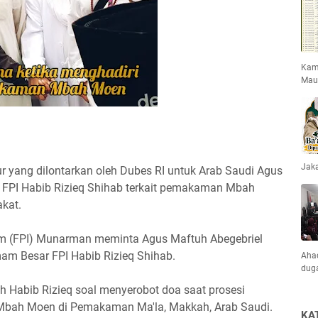
Kami
Mau
Jaka
ur yang dilontarkan oleh Dubes RI untuk Arab Saudi Agus
 FPI Habib Rizieq Shihab terkait pemakaman Mbah
kat.
lam (FPI) Munarman meminta Agus Maftuh Abegebriel
am Besar FPI Habib Rizieq Shihab.
Ahad
dug
h Habib Rizieq soal menyerobot doa saat prosesi
bah Moen di Pemakaman Ma'la, Makkah, Arab Saudi.
KA