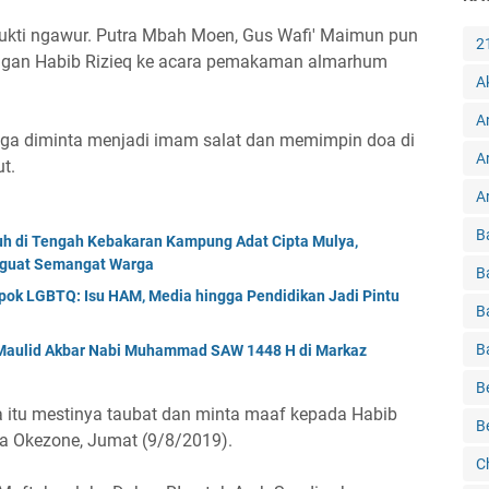
bukti ngawur. Putra Mbah Moen, Gus Wafi' Maimun pun
2
ngan Habib Rizieq ke acara pemakaman almarhum
A
A
juga diminta menjadi imam salat dan memimpin doa di
A
t.
Ar
B
tuh di Tengah Kebakaran Kampung Adat Cipta Mulya,
nguat Semangat Warga
B
ok LGBTQ: Isu HAM, Media hingga Pendidikan Jadi Pintu
B
B
r Maulid Akbar Nabi Muhammad SAW 1448 H di Markaz
B
itu mestinya taubat dan minta maaf kepada Habib
B
a Okezone, Jumat (9/8/2019).
C