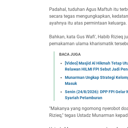
Padahal, tuduhan Agus Maftuh itu ter
secara tegas mengungkapkan, kedata
ayahnya itu atas permintaan keluarga.
Bahkan, kata Gus Wafi', Habib Rizieq 
pemakaman ulama kharismatik tersebu
BACA JUGA
[Video] Masjid Al Hikmah Tetap U
Relawan HILMI FPI Sebut Jadi Pe
Munarman Ungkap Strategi Kelomp
Masuk
Senin (24/8/2026): DPP FPI Gela
Syariah Petamburan
"Makanya yang ngomong nyerobot doa 
Rizieq," tegas Ustadz Munarman kepad