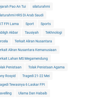
ejarah Pao An Tui
silaturahmi
ilaturahmi HRS Di Arab Saudi
KT FPI Lama
Sport
Sports
abligh Akbar
Tausiyah
Tekhnologi
ercela
Terkait Aliran Nusantara
erkait Aliran Nusantara Kemanusiaan
erkait Lahan MS Megamendung
olak Penistaan
Tolak Penistaan Agama
ony Rosyid
Tragedi 21-22 Mei
ragedi Tewasnya 6 Laskar FPI
avelling
Ulama Dan Habaib