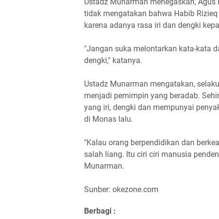
Ustadz Munarman menegaskan, Agus Ma
tidak mengatakan bahwa Habib Rizieq m
karena adanya rasa iri dan dengki kepa
"Jangan suka melontarkan kata-kata da
dengki," katanya.
Ustadz Munarman mengatakan, selaku 
menjadi pemimpin yang beradab. Sehing
yang iri, dengki dan mempunyai penyaki
di Monas lalu.
"Kalau orang berpendidikan dan berkead
salah liang. Itu ciri ciri manusia pend
Munarman.
Sunber: okezone.com
Berbagi :