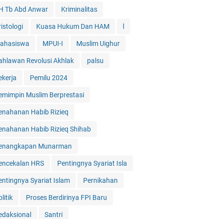
H Tb Abd Anwar
Kriminalitas
istologi
Kuasa Hukum Dan HAM
l
ahasiswa
MPUI-I
Muslim Uighur
ahlawan Revolusi Akhlak
palsu
ekerja
Pemilu 2024
emimpin Muslim Berprestasi
enahanan Habib Rizieq
enahanan Habib Rizieq Shihab
enangkapan Munarman
encekalan HRS
Pentingnya Syariat Isla
entingnya Syariat Islam
Pernikahan
litik
Proses Berdirinya FPI Baru
edaksional
Santri