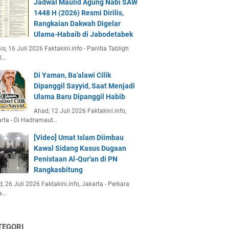
Jadwal Maulid Agung Nabi SAW
1448 H (2026) Resmi Dirilis,
Rangkaian Dakwah Digelar
Ulama-Habaib di Jabodetabek
s, 16 Juli 2026 Faktakini.info - Panitia Tabligh
l…
Di Yaman, Ba'alawi Cilik
Dipanggil Sayyid, Saat Menjadi
Ulama Baru Dipanggil Habib
Ahad, 12 Juli 2026 Faktakini.info,
rta - Di Hadramaut…
[Video] Umat Islam Diimbau
Kawal Sidang Kasus Dugaan
Penistaan Al-Qur'an di PN
Rangkasbitung
, 26 Juli 2026 Faktakini.info, Jakarta - Perkara
a…
TEGORI