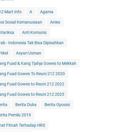
12 Mart Info
A
Agama
ksi Sosial Kemanusiaan
Anies
ntariksa
Anti Komunis
rab - Indonesia Tak Bisa Dipisahkan
tikel
Asyari Usman
ang Fuad & Kang Tjahja Gowes to Mekkah
ang Fuad Gowes To Reuni 212 2020
ang Fuad Gowes to Reuni 212 2022
ang Fuad Gowes to Reuni 212 2025
erita
Berita Duka
Berita Oposisi
erita Pemilu 2019
hat Fitnah Terhadap HRS