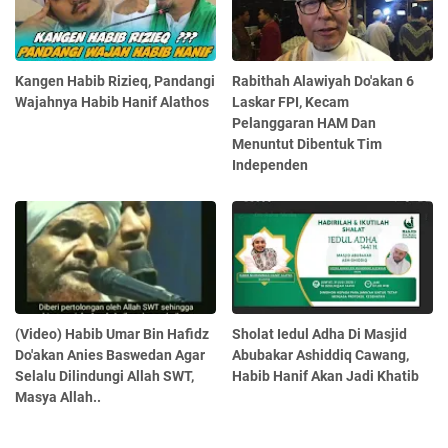
Kangen Habib Rizieq, Pandangi
Rabithah Alawiyah Do'akan 6
Wajahnya Habib Hanif Alathos
Laskar FPI, Kecam
Pelanggaran HAM Dan
Menuntut Dibentuk Tim
Independen
(Video) Habib Umar Bin Hafidz
Sholat Iedul Adha Di Masjid
Do'akan Anies Baswedan Agar
Abubakar Ashiddiq Cawang,
Selalu Dilindungi Allah SWT,
Habib Hanif Akan Jadi Khatib
Masya Allah..