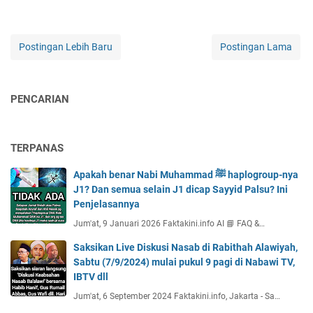
Postingan Lebih Baru
Postingan Lama
PENCARIAN
TERPANAS
Apakah benar Nabi Muhammad ﷺ haplogroup-nya
J1? Dan semua selain J1 dicap Sayyid Palsu? Ini
Penjelasannya
Jum'at, 9 Januari 2026 Faktakini.info AI 📘 FAQ &…
Saksikan Live Diskusi Nasab di Rabithah Alawiyah,
Sabtu (7/9/2024) mulai pukul 9 pagi di Nabawi TV,
IBTV dll
Jum'at, 6 September 2024 Faktakini.info, Jakarta - Sa…