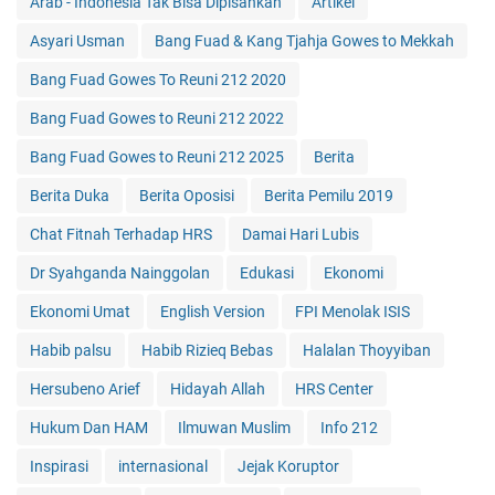
Arab - Indonesia Tak Bisa Dipisahkan
Artikel
Asyari Usman
Bang Fuad & Kang Tjahja Gowes to Mekkah
Bang Fuad Gowes To Reuni 212 2020
Bang Fuad Gowes to Reuni 212 2022
Bang Fuad Gowes to Reuni 212 2025
Berita
Berita Duka
Berita Oposisi
Berita Pemilu 2019
Chat Fitnah Terhadap HRS
Damai Hari Lubis
Dr Syahganda Nainggolan
Edukasi
Ekonomi
Ekonomi Umat
English Version
FPI Menolak ISIS
Habib palsu
Habib Rizieq Bebas
Halalan Thoyyiban
Hersubeno Arief
Hidayah Allah
HRS Center
Hukum Dan HAM
Ilmuwan Muslim
Info 212
Inspirasi
internasional
Jejak Koruptor