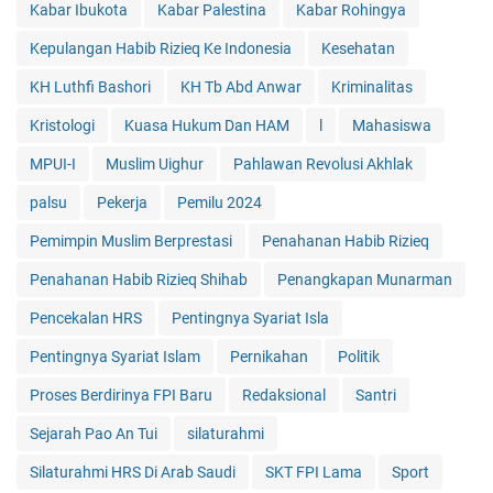
Kabar Ibukota
Kabar Palestina
Kabar Rohingya
Kepulangan Habib Rizieq Ke Indonesia
Kesehatan
KH Luthfi Bashori
KH Tb Abd Anwar
Kriminalitas
Kristologi
Kuasa Hukum Dan HAM
l
Mahasiswa
MPUI-I
Muslim Uighur
Pahlawan Revolusi Akhlak
palsu
Pekerja
Pemilu 2024
Pemimpin Muslim Berprestasi
Penahanan Habib Rizieq
Penahanan Habib Rizieq Shihab
Penangkapan Munarman
Pencekalan HRS
Pentingnya Syariat Isla
Pentingnya Syariat Islam
Pernikahan
Politik
Proses Berdirinya FPI Baru
Redaksional
Santri
Sejarah Pao An Tui
silaturahmi
Silaturahmi HRS Di Arab Saudi
SKT FPI Lama
Sport