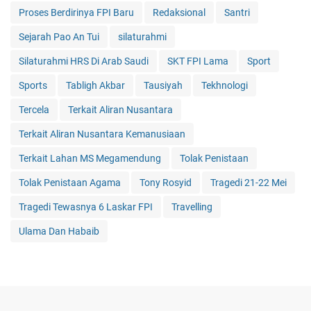
Proses Berdirinya FPI Baru
Redaksional
Santri
Sejarah Pao An Tui
silaturahmi
Silaturahmi HRS Di Arab Saudi
SKT FPI Lama
Sport
Sports
Tabligh Akbar
Tausiyah
Tekhnologi
Tercela
Terkait Aliran Nusantara
Terkait Aliran Nusantara Kemanusiaan
Terkait Lahan MS Megamendung
Tolak Penistaan
Tolak Penistaan Agama
Tony Rosyid
Tragedi 21-22 Mei
Tragedi Tewasnya 6 Laskar FPI
Travelling
Ulama Dan Habaib