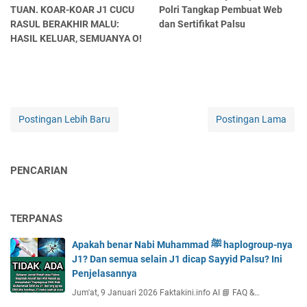
TUAN. KOAR-KOAR J1 CUCU
Polri Tangkap Pembuat Web
RASUL BERAKHIR MALU:
dan Sertifikat Palsu
HASIL KELUAR, SEMUANYA O!
Postingan Lebih Baru
Postingan Lama
PENCARIAN
TERPANAS
Apakah benar Nabi Muhammad ﷺ haplogroup-nya
J1? Dan semua selain J1 dicap Sayyid Palsu? Ini
Penjelasannya
Jum'at, 9 Januari 2026 Faktakini.info AI 📘 FAQ &…