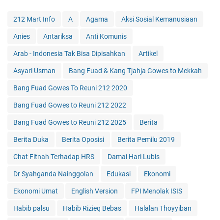
212 Mart Info
A
Agama
Aksi Sosial Kemanusiaan
Anies
Antariksa
Anti Komunis
Arab - Indonesia Tak Bisa Dipisahkan
Artikel
Asyari Usman
Bang Fuad & Kang Tjahja Gowes to Mekkah
Bang Fuad Gowes To Reuni 212 2020
Bang Fuad Gowes to Reuni 212 2022
Bang Fuad Gowes to Reuni 212 2025
Berita
Berita Duka
Berita Oposisi
Berita Pemilu 2019
Chat Fitnah Terhadap HRS
Damai Hari Lubis
Dr Syahganda Nainggolan
Edukasi
Ekonomi
Ekonomi Umat
English Version
FPI Menolak ISIS
Habib palsu
Habib Rizieq Bebas
Halalan Thoyyiban