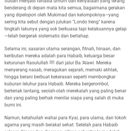
Sudah menjadi rahasia umum dan kenyataan yang terang
benderang di depan mata kita semua, bagaimana gerakan
yang dipelopori oleh Mukimad dan kelompoknya—yang
sering kita sebut dengan julukan "Londo Ireng" karena
tingkah lakunya yang sok berkuasa tapi kelakuannya gelap
—telah bergerak sistematis dan bertahap.
Selama ini, sasaran utama serangan, fitnah, hinaan, dan
keributan mereka adalah para Habaib, keluarga besar
keturunan Rasulullah ﷺ dari jalur Ba ‘Alawi. Mereka
menyerang nasab, meragukan sejarah, memaki akhlak,
hingga berani berbuat kekerasan seperti membongkar
kuburan leluhur para Habaib. Mereka bergerombol,
berteriak lantang, seolah-olah merekalah yang paling benar
dan yang paling berhak menilai siapa yang salah di muka
bumi ini.
Namun, ketahuilah wahai para Kyai, para ulama, dan tokoh
agama yang masih berakal sehat: Setelah para Habaib