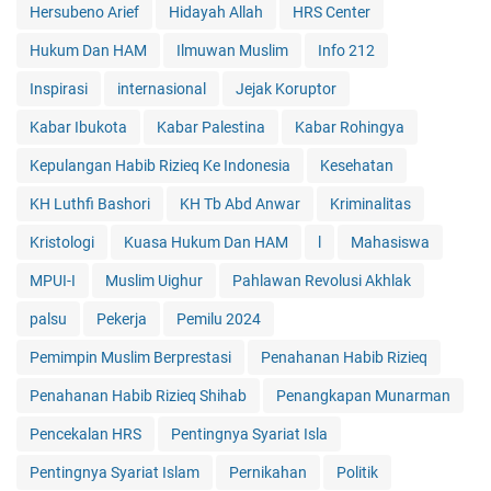
Hersubeno Arief
Hidayah Allah
HRS Center
Hukum Dan HAM
Ilmuwan Muslim
Info 212
Inspirasi
internasional
Jejak Koruptor
Kabar Ibukota
Kabar Palestina
Kabar Rohingya
Kepulangan Habib Rizieq Ke Indonesia
Kesehatan
KH Luthfi Bashori
KH Tb Abd Anwar
Kriminalitas
Kristologi
Kuasa Hukum Dan HAM
l
Mahasiswa
MPUI-I
Muslim Uighur
Pahlawan Revolusi Akhlak
palsu
Pekerja
Pemilu 2024
Pemimpin Muslim Berprestasi
Penahanan Habib Rizieq
Penahanan Habib Rizieq Shihab
Penangkapan Munarman
Pencekalan HRS
Pentingnya Syariat Isla
Pentingnya Syariat Islam
Pernikahan
Politik