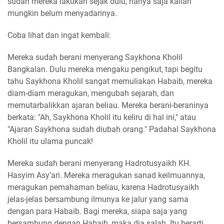
sudah mereka lakukan sejak dulu, hanya saja kalian
mungkin belum menyadarinya.
Coba lihat dan ingat kembali:
Mereka sudah berani menyerang Saykhona Kholil
Bangkalan. Dulu mereka mengaku pengikut, tapi begitu
tahu Saykhona Kholil sangat memuliakan Habaib, mereka
diam-diam meragukan, mengubah sejarah, dan
memutarbalikkan ajaran beliau. Mereka berani-beraninya
berkata: "Ah, Saykhona Kholil itu keliru di hal ini," atau
"Ajaran Saykhona sudah diubah orang." Padahal Saykhona
Kholil itu ulama puncak!
Mereka sudah berani menyerang Hadrotusyaikh KH.
Hasyim Asy’ari. Mereka meragukan sanad keilmuannya,
meragukan pemahaman beliau, karena Hadrotusyaikh
jelas-jelas bersambung ilmunya ke jalur yang sama
dengan para Habaib. Bagi mereka, siapa saja yang
bersambung dengan Habaib, maka dia salah. Itu berarti