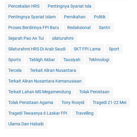
Pencekalan HRS
Pentingnya Syariat Isla
Pentingnya Syariat Islam
Pernikahan
Politik
Proses Berdirinya FPI Baru
Redaksional
Santri
Sejarah Pao An Tui
silaturahmi
Silaturahmi HRS Di Arab Saudi
SKT FPI Lama
Sport
Sports
Tabligh Akbar
Tausiyah
Tekhnologi
Tercela
Terkait Aliran Nusantara
Terkait Aliran Nusantara Kemanusiaan
Terkait Lahan MS Megamendung
Tolak Penistaan
Tolak Penistaan Agama
Tony Rosyid
Tragedi 21-22 Mei
Tragedi Tewasnya 6 Laskar FPI
Travelling
Ulama Dan Habaib