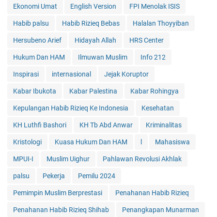
Ekonomi Umat
English Version
FPI Menolak ISIS
Habib palsu
Habib Rizieq Bebas
Halalan Thoyyiban
Hersubeno Arief
Hidayah Allah
HRS Center
Hukum Dan HAM
Ilmuwan Muslim
Info 212
Inspirasi
internasional
Jejak Koruptor
Kabar Ibukota
Kabar Palestina
Kabar Rohingya
Kepulangan Habib Rizieq Ke Indonesia
Kesehatan
KH Luthfi Bashori
KH Tb Abd Anwar
Kriminalitas
Kristologi
Kuasa Hukum Dan HAM
l
Mahasiswa
MPUI-I
Muslim Uighur
Pahlawan Revolusi Akhlak
palsu
Pekerja
Pemilu 2024
Pemimpin Muslim Berprestasi
Penahanan Habib Rizieq
Penahanan Habib Rizieq Shihab
Penangkapan Munarman