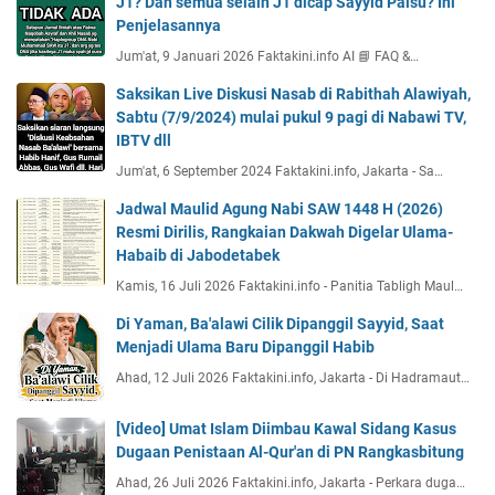
J1? Dan semua selain J1 dicap Sayyid Palsu? Ini
Penjelasannya
Jum'at, 9 Januari 2026 Faktakini.info AI 📘 FAQ &…
Saksikan Live Diskusi Nasab di Rabithah Alawiyah,
Sabtu (7/9/2024) mulai pukul 9 pagi di Nabawi TV,
IBTV dll
Jum'at, 6 September 2024 Faktakini.info, Jakarta - Sa…
Jadwal Maulid Agung Nabi SAW 1448 H (2026)
Resmi Dirilis, Rangkaian Dakwah Digelar Ulama-
Habaib di Jabodetabek
Kamis, 16 Juli 2026 Faktakini.info - Panitia Tabligh Maul…
Di Yaman, Ba'alawi Cilik Dipanggil Sayyid, Saat
Menjadi Ulama Baru Dipanggil Habib
Ahad, 12 Juli 2026 Faktakini.info, Jakarta - Di Hadramaut…
[Video] Umat Islam Diimbau Kawal Sidang Kasus
Dugaan Penistaan Al-Qur'an di PN Rangkasbitung
Ahad, 26 Juli 2026 Faktakini.info, Jakarta - Perkara duga…