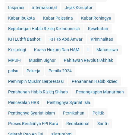
Inspirasi
internasional
Jejak Koruptor
Kabar Ibukota
Kabar Palestina
Kabar Rohingya
Kepulangan Habib Rizieq Ke Indonesia
Kesehatan
KH Luthfi Bashori
KH Tb Abd Anwar
Kriminalitas
Kristologi
Kuasa Hukum Dan HAM
l
Mahasiswa
MPUI-I
Muslim Uighur
Pahlawan Revolusi Akhlak
palsu
Pekerja
Pemilu 2024
Pemimpin Muslim Berprestasi
Penahanan Habib Rizieq
Penahanan Habib Rizieq Shihab
Penangkapan Munarman
Pencekalan HRS
Pentingnya Syariat Isla
Pentingnya Syariat Islam
Pernikahan
Politik
Proses Berdirinya FPI Baru
Redaksional
Santri
Sejarah Pao An Tui
silaturahmi