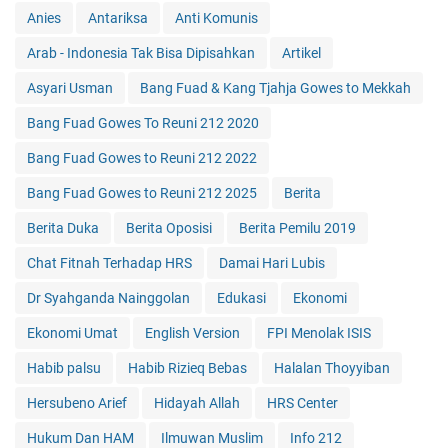
Anies
Antariksa
Anti Komunis
Arab - Indonesia Tak Bisa Dipisahkan
Artikel
Asyari Usman
Bang Fuad & Kang Tjahja Gowes to Mekkah
Bang Fuad Gowes To Reuni 212 2020
Bang Fuad Gowes to Reuni 212 2022
Bang Fuad Gowes to Reuni 212 2025
Berita
Berita Duka
Berita Oposisi
Berita Pemilu 2019
Chat Fitnah Terhadap HRS
Damai Hari Lubis
Dr Syahganda Nainggolan
Edukasi
Ekonomi
Ekonomi Umat
English Version
FPI Menolak ISIS
Habib palsu
Habib Rizieq Bebas
Halalan Thoyyiban
Hersubeno Arief
Hidayah Allah
HRS Center
Hukum Dan HAM
Ilmuwan Muslim
Info 212