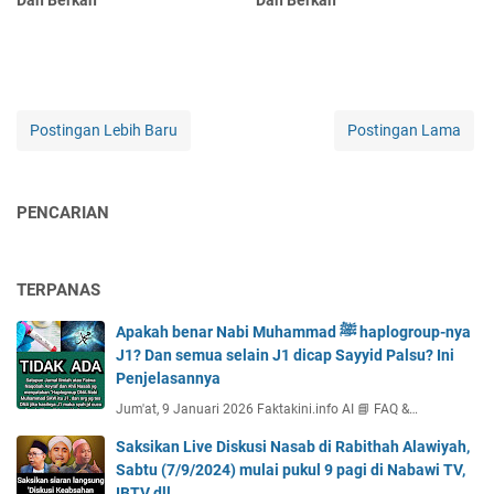
Dan Berkah
Dan Berkah
Postingan Lebih Baru
Postingan Lama
PENCARIAN
TERPANAS
Apakah benar Nabi Muhammad ﷺ haplogroup-nya
J1? Dan semua selain J1 dicap Sayyid Palsu? Ini
Penjelasannya
Jum'at, 9 Januari 2026 Faktakini.info AI 📘 FAQ &…
Saksikan Live Diskusi Nasab di Rabithah Alawiyah,
Sabtu (7/9/2024) mulai pukul 9 pagi di Nabawi TV,
IBTV dll