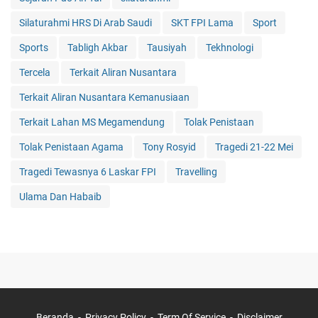
Silaturahmi HRS Di Arab Saudi
SKT FPI Lama
Sport
Sports
Tabligh Akbar
Tausiyah
Tekhnologi
Tercela
Terkait Aliran Nusantara
Terkait Aliran Nusantara Kemanusiaan
Terkait Lahan MS Megamendung
Tolak Penistaan
Tolak Penistaan Agama
Tony Rosyid
Tragedi 21-22 Mei
Tragedi Tewasnya 6 Laskar FPI
Travelling
Ulama Dan Habaib
Beranda
Privacy Policy
Term Of Service
Disclaimer