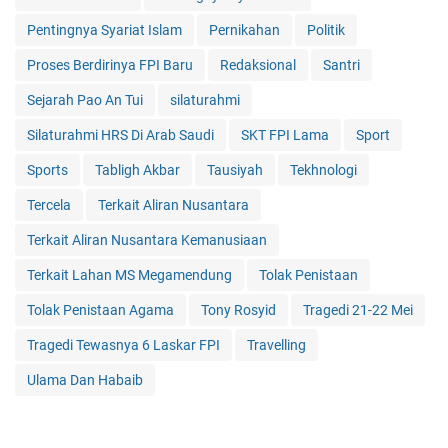
Pentingnya Syariat Islam
Pernikahan
Politik
Proses Berdirinya FPI Baru
Redaksional
Santri
Sejarah Pao An Tui
silaturahmi
Silaturahmi HRS Di Arab Saudi
SKT FPI Lama
Sport
Sports
Tabligh Akbar
Tausiyah
Tekhnologi
Tercela
Terkait Aliran Nusantara
Terkait Aliran Nusantara Kemanusiaan
Terkait Lahan MS Megamendung
Tolak Penistaan
Tolak Penistaan Agama
Tony Rosyid
Tragedi 21-22 Mei
Tragedi Tewasnya 6 Laskar FPI
Travelling
Ulama Dan Habaib