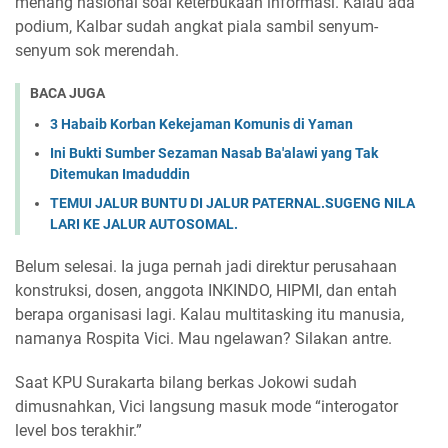
menang nasional soal keterbukaan informasi. Kalau ada
podium, Kalbar sudah angkat piala sambil senyum-
senyum sok merendah.
BACA JUGA
3 Habaib Korban Kekejaman Komunis di Yaman
Ini Bukti Sumber Sezaman Nasab Ba'alawi yang Tak
Ditemukan Imaduddin
TEMUI JALUR BUNTU DI JALUR PATERNAL.SUGENG NILA
LARI KE JALUR AUTOSOMAL.
Belum selesai. Ia juga pernah jadi direktur perusahaan
konstruksi, dosen, anggota INKINDO, HIPMI, dan entah
berapa organisasi lagi. Kalau multitasking itu manusia,
namanya Rospita Vici. Mau ngelawan? Silakan antre.
Saat KPU Surakarta bilang berkas Jokowi sudah
dimusnahkan, Vici langsung masuk mode “interogator
level bos terakhir.”