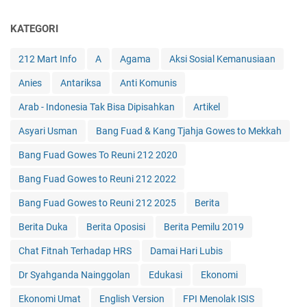
KATEGORI
212 Mart Info
A
Agama
Aksi Sosial Kemanusiaan
Anies
Antariksa
Anti Komunis
Arab - Indonesia Tak Bisa Dipisahkan
Artikel
Asyari Usman
Bang Fuad & Kang Tjahja Gowes to Mekkah
Bang Fuad Gowes To Reuni 212 2020
Bang Fuad Gowes to Reuni 212 2022
Bang Fuad Gowes to Reuni 212 2025
Berita
Berita Duka
Berita Oposisi
Berita Pemilu 2019
Chat Fitnah Terhadap HRS
Damai Hari Lubis
Dr Syahganda Nainggolan
Edukasi
Ekonomi
Ekonomi Umat
English Version
FPI Menolak ISIS