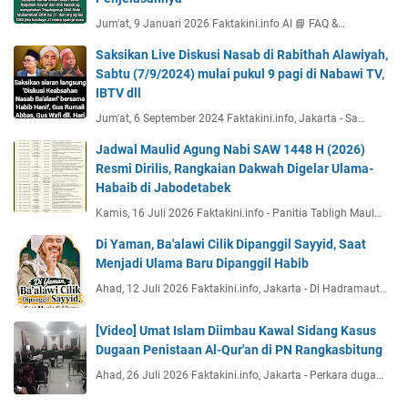
Jum'at, 9 Januari 2026 Faktakini.info AI 📘 FAQ &…
Saksikan Live Diskusi Nasab di Rabithah Alawiyah,
Sabtu (7/9/2024) mulai pukul 9 pagi di Nabawi TV,
IBTV dll
Jum'at, 6 September 2024 Faktakini.info, Jakarta - Sa…
Jadwal Maulid Agung Nabi SAW 1448 H (2026)
Resmi Dirilis, Rangkaian Dakwah Digelar Ulama-
Habaib di Jabodetabek
Kamis, 16 Juli 2026 Faktakini.info - Panitia Tabligh Maul…
Di Yaman, Ba'alawi Cilik Dipanggil Sayyid, Saat
Menjadi Ulama Baru Dipanggil Habib
Ahad, 12 Juli 2026 Faktakini.info, Jakarta - Di Hadramaut…
[Video] Umat Islam Diimbau Kawal Sidang Kasus
Dugaan Penistaan Al-Qur'an di PN Rangkasbitung
Ahad, 26 Juli 2026 Faktakini.info, Jakarta - Perkara duga…