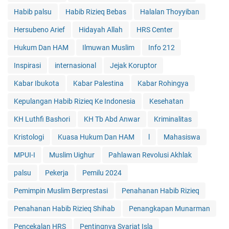
Habib palsu
Habib Rizieq Bebas
Halalan Thoyyiban
Hersubeno Arief
Hidayah Allah
HRS Center
Hukum Dan HAM
Ilmuwan Muslim
Info 212
Inspirasi
internasional
Jejak Koruptor
Kabar Ibukota
Kabar Palestina
Kabar Rohingya
Kepulangan Habib Rizieq Ke Indonesia
Kesehatan
KH Luthfi Bashori
KH Tb Abd Anwar
Kriminalitas
Kristologi
Kuasa Hukum Dan HAM
l
Mahasiswa
MPUI-I
Muslim Uighur
Pahlawan Revolusi Akhlak
palsu
Pekerja
Pemilu 2024
Pemimpin Muslim Berprestasi
Penahanan Habib Rizieq
Penahanan Habib Rizieq Shihab
Penangkapan Munarman
Pencekalan HRS
Pentingnya Syariat Isla