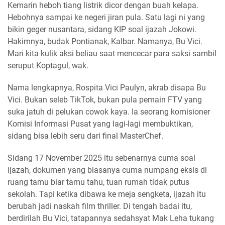
Kemarin heboh tiang listrik dicor dengan buah kelapa.
Hebohnya sampai ke negeri jiran pula. Satu lagi ni yang
bikin geger nusantara, sidang KIP soal ijazah Jokowi.
Hakimnya, budak Pontianak, Kalbar. Namanya, Bu Vici.
Mari kita kulik aksi beliau saat mencecar para saksi sambil
seruput Koptagul, wak.
Nama lengkapnya, Rospita Vici Paulyn, akrab disapa Bu
Vici. Bukan seleb TikTok, bukan pula pemain FTV yang
suka jatuh di pelukan cowok kaya. Ia seorang komisioner
Komisi Informasi Pusat yang lagi-lagi membuktikan,
sidang bisa lebih seru dari final MasterChef.
Sidang 17 November 2025 itu sebenarnya cuma soal
ijazah, dokumen yang biasanya cuma numpang eksis di
ruang tamu biar tamu tahu, tuan rumah tidak putus
sekolah. Tapi ketika dibawa ke meja sengketa, ijazah itu
berubah jadi naskah film thriller. Di tengah badai itu,
berdirilah Bu Vici, tatapannya sedahsyat Mak Leha tukang