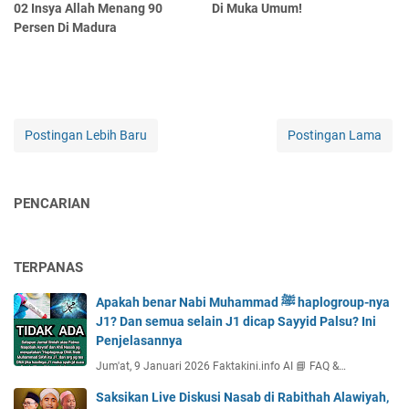
02 Insya Allah Menang 90
Di Muka Umum!
Persen Di Madura
Postingan Lebih Baru
Postingan Lama
PENCARIAN
TERPANAS
Apakah benar Nabi Muhammad ﷺ haplogroup-nya
J1? Dan semua selain J1 dicap Sayyid Palsu? Ini
Penjelasannya
Jum'at, 9 Januari 2026 Faktakini.info AI 📘 FAQ &…
Saksikan Live Diskusi Nasab di Rabithah Alawiyah,