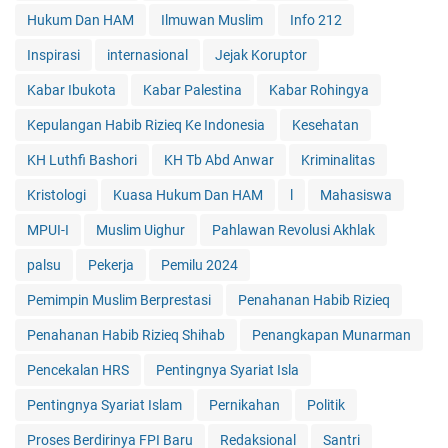
Hukum Dan HAM
Ilmuwan Muslim
Info 212
Inspirasi
internasional
Jejak Koruptor
Kabar Ibukota
Kabar Palestina
Kabar Rohingya
Kepulangan Habib Rizieq Ke Indonesia
Kesehatan
KH Luthfi Bashori
KH Tb Abd Anwar
Kriminalitas
Kristologi
Kuasa Hukum Dan HAM
l
Mahasiswa
MPUI-I
Muslim Uighur
Pahlawan Revolusi Akhlak
palsu
Pekerja
Pemilu 2024
Pemimpin Muslim Berprestasi
Penahanan Habib Rizieq
Penahanan Habib Rizieq Shihab
Penangkapan Munarman
Pencekalan HRS
Pentingnya Syariat Isla
Pentingnya Syariat Islam
Pernikahan
Politik
Proses Berdirinya FPI Baru
Redaksional
Santri