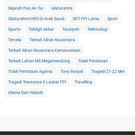
Sejarah Pao An Tui
silaturahmi
Silaturahmi HRS Di Arab Saudi
SKT FPI Lama
Sport
Sports
Tabligh Akbar
Tausiyah
Tekhnologi
Tercela
Terkait Aliran Nusantara
Terkait Aliran Nusantara Kemanusiaan
Terkait Lahan MS Megamendung
Tolak Penistaan
Tolak Penistaan Agama
Tony Rosyid
Tragedi 21-22 Mei
Tragedi Tewasnya 6 Laskar FPI
Travelling
Ulama Dan Habaib