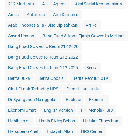
212 Mart Info
A
Agama
Aksi Sosial Kemanusiaan
Anies
Antariksa
Anti Komunis
Arab - Indonesia Tak Bisa Dipisahkan
Artikel
Asyari Usman
Bang Fuad & Kang Tjahja Gowes to Mekkah
Bang Fuad Gowes To Reuni 212 2020
Bang Fuad Gowes to Reuni 212 2022
Bang Fuad Gowes to Reuni 212 2025
Berita
Berita Duka
Berita Oposisi
Berita Pemilu 2019
Chat Fitnah Terhadap HRS
Damai Hari Lubis
Dr Syahganda Nainggolan
Edukasi
Ekonomi
Ekonomi Umat
English Version
FPI Menolak ISIS
Habib palsu
Habib Rizieq Bebas
Halalan Thoyyiban
Hersubeno Arief
Hidayah Allah
HRS Center