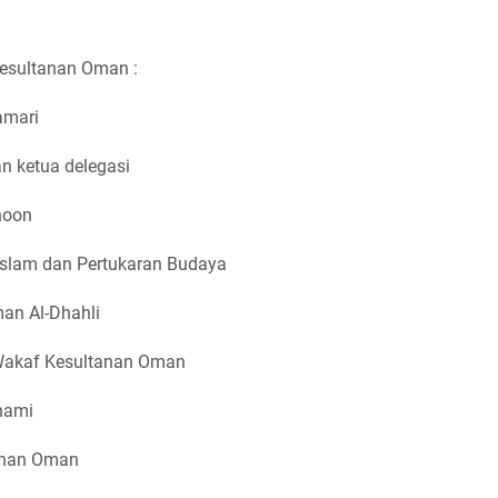
esultanan Oman :
amari
n ketua delegasi
hoon
Islam dan Pertukaran Budaya
an Al-Dhahli
 Wakaf Kesultanan Oman
dhami
tanan Oman