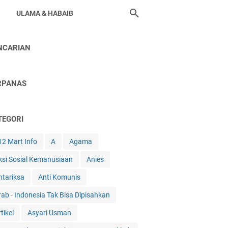
ULAMA & HABAIB
NCARIAN
RPANAS
TEGORI
12 Mart Info
A
Agama
ksi Sosial Kemanusiaan
Anies
ntariksa
Anti Komunis
rab - Indonesia Tak Bisa Dipisahkan
tikel
Asyari Usman