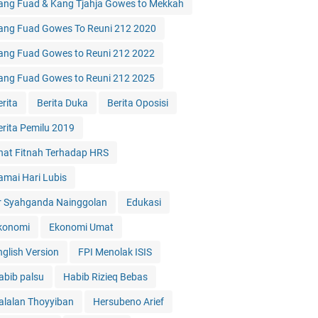
ang Fuad & Kang Tjahja Gowes to Mekkah
ang Fuad Gowes To Reuni 212 2020
ang Fuad Gowes to Reuni 212 2022
ang Fuad Gowes to Reuni 212 2025
erita
Berita Duka
Berita Oposisi
erita Pemilu 2019
hat Fitnah Terhadap HRS
amai Hari Lubis
r Syahganda Nainggolan
Edukasi
konomi
Ekonomi Umat
nglish Version
FPI Menolak ISIS
abib palsu
Habib Rizieq Bebas
alalan Thoyyiban
Hersubeno Arief