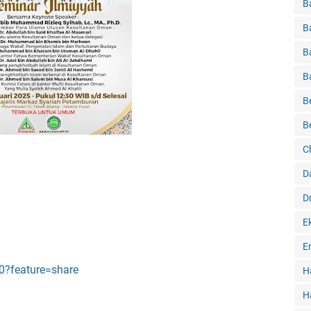
B
B
B
B
B
B
C
D
D
E
E
0?feature=share
H
H