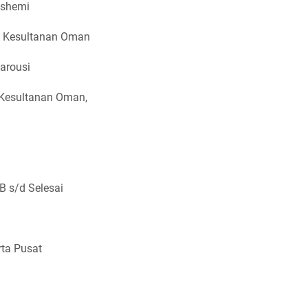
ashemi
di Kesultanan Oman
arousi
 Kesultanan Oman,
B s/d Selesai
rta Pusat