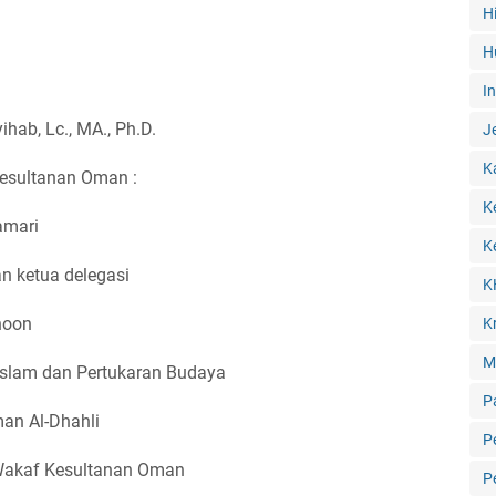
H
H
I
ab, Lc., MA., Ph.D.
J
K
esultanan Oman :
K
amari
K
n ketua delegasi
K
hoon
Kr
M
Islam dan Pertukaran Budaya
P
an Al-Dhahli
P
 Wakaf Kesultanan Oman
P