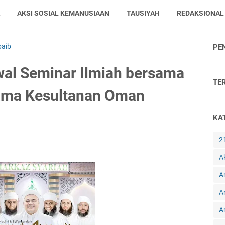
AKSI SOSIAL KEMANUSIAAN
TAUSIYAH
REDAKSIONAL
baib
PE
l Seminar Ilmiah bersama
TE
lama Kesultanan Oman
KA
2
A
A
A
Ar