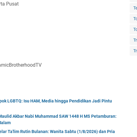
rta Pusat
T
T
T
T
Tr
lamicBrotherhoodTV
ok LGBTQ: Isu HAM, Media hingga Pendidikan Jadi Pintu
r Maulid Akbar Nabi Muhammad SAW 1448 H MS Petamburan:
 Malam
ar Ta'lim Rutin Bulanan: Wanita Sabtu (1/8/2026) dan Pria