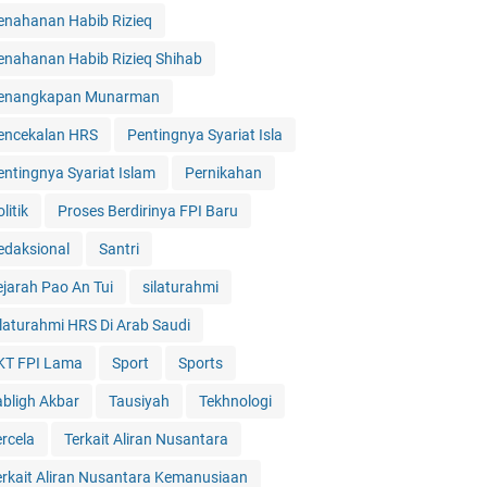
enahanan Habib Rizieq
enahanan Habib Rizieq Shihab
enangkapan Munarman
encekalan HRS
Pentingnya Syariat Isla
entingnya Syariat Islam
Pernikahan
litik
Proses Berdirinya FPI Baru
edaksional
Santri
ejarah Pao An Tui
silaturahmi
ilaturahmi HRS Di Arab Saudi
KT FPI Lama
Sport
Sports
abligh Akbar
Tausiyah
Tekhnologi
ercela
Terkait Aliran Nusantara
erkait Aliran Nusantara Kemanusiaan