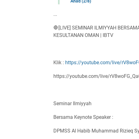
Ahad (2/8)
...
🛑[LIVE] SEMINAR ILMIYYAH BERS
KESULTANAN OMAN | IBTV
Klik :
https://youtube.com/live/rV8wo
https://youtube.com/live/rV8woFG_Qa
Seminar Ilmiyyah
Bersama Keynote Speaker :
DPMSS Al Habib Muhammad Rizieq Syih