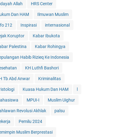
idayah Allah
HRS Center
ukum Dan HAM
Ilmuwan Muslim
nfo 212
Inspirasi
internasional
ejak Koruptor
Kabar Ibukota
abar Palestina
Kabar Rohingya
epulangan Habib Rizieq Ke Indonesia
esehatan
KH Luthfi Bashori
H Tb Abd Anwar
Kriminalitas
istologi
Kuasa Hukum Dan HAM
l
ahasiswa
MPUI-I
Muslim Uighur
ahlawan Revolusi Akhlak
palsu
ekerja
Pemilu 2024
emimpin Muslim Berprestasi