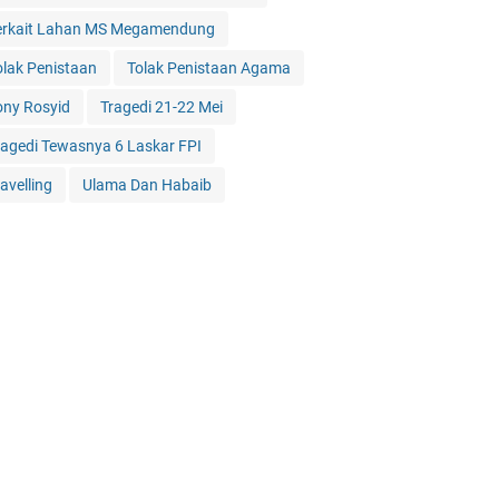
erkait Lahan MS Megamendung
olak Penistaan
Tolak Penistaan Agama
ony Rosyid
Tragedi 21-22 Mei
ragedi Tewasnya 6 Laskar FPI
avelling
Ulama Dan Habaib