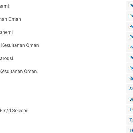
dhami
P
P
tanan Oman
P
ashemi
P
di Kesultanan Oman
P
Po
arousi
R
 Kesultanan Oman,
S
S
S
T
B s/d Selesai
T
T