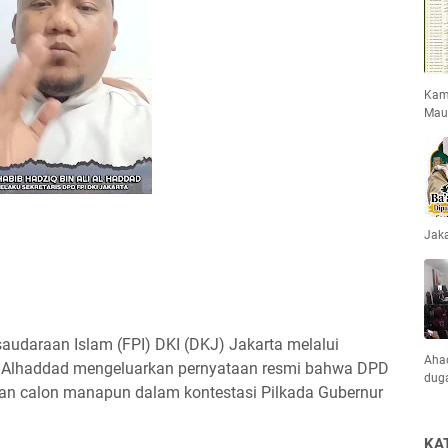
Kami
Mau
Jaka
rsaudaraan Islam (FPI) DKI (DKJ) Jakarta melalui
Ahad
li Alhaddad mengeluarkan pernyataan resmi bahwa DPD
dug
n calon manapun dalam kontestasi Pilkada Gubernur
KA