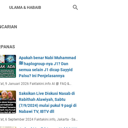
ULAMA & HABAIB
NCARIAN
RPANAS
Apakah benar Nabi Muhammad
ﷺ haplogroup-nya J1? Dan
semua selain J1 dicap Sayyid
Palsu? Ini Penjelasannya
at, 9 Januari 2026 Faktakini.info AI 📘 FAQ &…
Saksikan Live Diskusi Nasab di
Rabithah Alawiyah, Sabtu
(7/9/2024) mulai pukul 9 pagi di
Nabawi TV, IBTV dll
at, 6 September 2024 Faktakini.info, Jakarta - Sa…