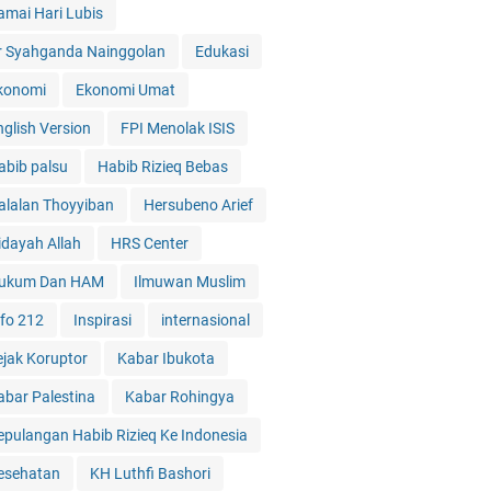
amai Hari Lubis
r Syahganda Nainggolan
Edukasi
konomi
Ekonomi Umat
nglish Version
FPI Menolak ISIS
abib palsu
Habib Rizieq Bebas
alalan Thoyyiban
Hersubeno Arief
idayah Allah
HRS Center
ukum Dan HAM
Ilmuwan Muslim
nfo 212
Inspirasi
internasional
ejak Koruptor
Kabar Ibukota
abar Palestina
Kabar Rohingya
epulangan Habib Rizieq Ke Indonesia
esehatan
KH Luthfi Bashori