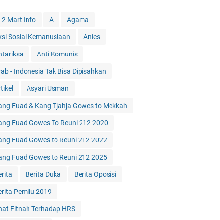
12 Mart Info
A
Agama
ksi Sosial Kemanusiaan
Anies
ntariksa
Anti Komunis
rab - Indonesia Tak Bisa Dipisahkan
tikel
Asyari Usman
ang Fuad & Kang Tjahja Gowes to Mekkah
ang Fuad Gowes To Reuni 212 2020
ang Fuad Gowes to Reuni 212 2022
ang Fuad Gowes to Reuni 212 2025
erita
Berita Duka
Berita Oposisi
erita Pemilu 2019
hat Fitnah Terhadap HRS