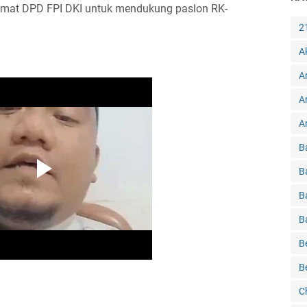
lumat DPD FPI DKI untuk mendukung paslon RK-
2
A
A
A
Ar
B
B
B
B
B
B
C