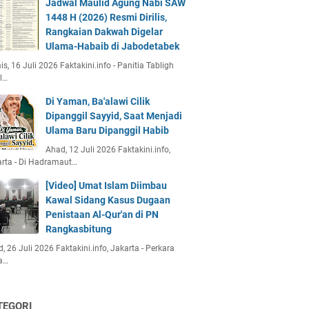
Jadwal Maulid Agung Nabi SAW
1448 H (2026) Resmi Dirilis,
Rangkaian Dakwah Digelar
Ulama-Habaib di Jabodetabek
s, 16 Juli 2026 Faktakini.info - Panitia Tabligh
l…
Di Yaman, Ba'alawi Cilik
Dipanggil Sayyid, Saat Menjadi
Ulama Baru Dipanggil Habib
Ahad, 12 Juli 2026 Faktakini.info,
rta - Di Hadramaut…
[Video] Umat Islam Diimbau
Kawal Sidang Kasus Dugaan
Penistaan Al-Qur'an di PN
Rangkasbitung
, 26 Juli 2026 Faktakini.info, Jakarta - Perkara
a…
TEGORI