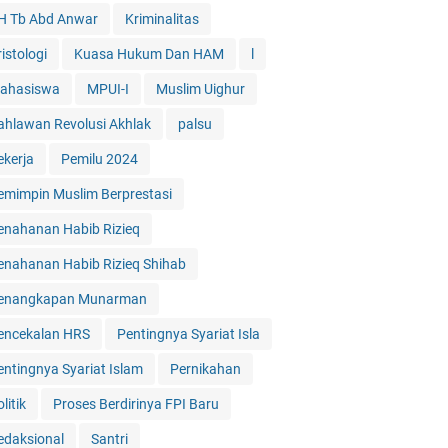
H Tb Abd Anwar
Kriminalitas
istologi
Kuasa Hukum Dan HAM
l
ahasiswa
MPUI-I
Muslim Uighur
ahlawan Revolusi Akhlak
palsu
ekerja
Pemilu 2024
emimpin Muslim Berprestasi
enahanan Habib Rizieq
enahanan Habib Rizieq Shihab
enangkapan Munarman
encekalan HRS
Pentingnya Syariat Isla
entingnya Syariat Islam
Pernikahan
litik
Proses Berdirinya FPI Baru
edaksional
Santri