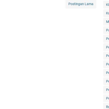
Postingan Lama
K
Kr
M
P
P
P
P
P
P
P
P
Po
R