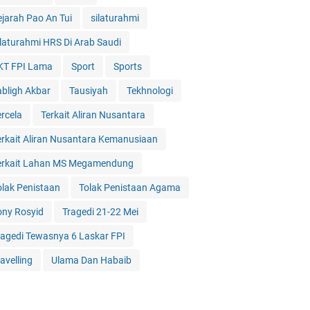
ejarah Pao An Tui
silaturahmi
ilaturahmi HRS Di Arab Saudi
KT FPI Lama
Sport
Sports
abligh Akbar
Tausiyah
Tekhnologi
ercela
Terkait Aliran Nusantara
erkait Aliran Nusantara Kemanusiaan
erkait Lahan MS Megamendung
olak Penistaan
Tolak Penistaan Agama
ony Rosyid
Tragedi 21-22 Mei
ragedi Tewasnya 6 Laskar FPI
avelling
Ulama Dan Habaib