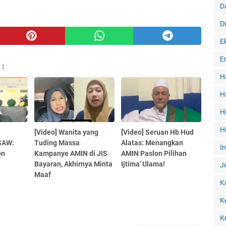
D
D
E
E
 :
H
H
H
H
[Video] Wanita yang
[Video] Seruan Hb Hud
 SAW:
Tuding Massa
Alatas: Menangkan
I
on
Kampanye AMIN di JIS
AMIN Paslon Pilihan
Bayaran, Akhirnya Minta
Ijtima' Ulama!
J
Maaf
K
K
K