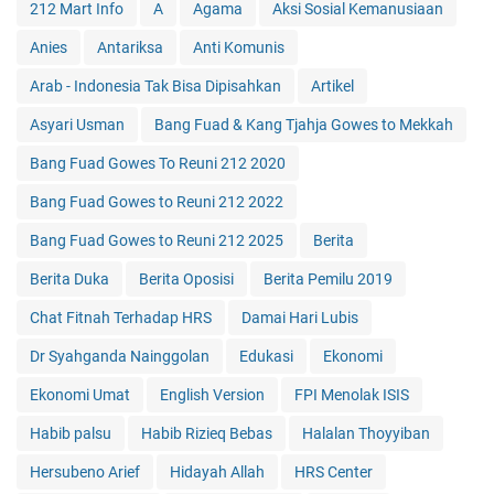
212 Mart Info
A
Agama
Aksi Sosial Kemanusiaan
Anies
Antariksa
Anti Komunis
Arab - Indonesia Tak Bisa Dipisahkan
Artikel
Asyari Usman
Bang Fuad & Kang Tjahja Gowes to Mekkah
Bang Fuad Gowes To Reuni 212 2020
Bang Fuad Gowes to Reuni 212 2022
Bang Fuad Gowes to Reuni 212 2025
Berita
Berita Duka
Berita Oposisi
Berita Pemilu 2019
Chat Fitnah Terhadap HRS
Damai Hari Lubis
Dr Syahganda Nainggolan
Edukasi
Ekonomi
Ekonomi Umat
English Version
FPI Menolak ISIS
Habib palsu
Habib Rizieq Bebas
Halalan Thoyyiban
Hersubeno Arief
Hidayah Allah
HRS Center