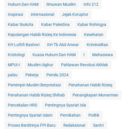
Hukum Dan HAM
Ilmuwan Muslim
Info 212
Inspirasi
internasional
Jejak Koruptor
Kabar Ibukota
Kabar Palestina
Kabar Rohingya
Kepulangan Habib Rizieq Ke Indonesia
Kesehatan
KH Luthfi Bashori
KH Tb Abd Anwar
Kriminalitas
Kristologi
Kuasa Hukum Dan HAM
l
Mahasiswa
MPUI-I
Muslim Uighur
Pahlawan Revolusi Akhlak
palsu
Pekerja
Pemilu 2024
Pemimpin Muslim Berprestasi
Penahanan Habib Rizieq
Penahanan Habib Rizieq Shihab
Penangkapan Munarman
Pencekalan HRS
Pentingnya Syariat Isla
Pentingnya Syariat Islam
Pernikahan
Politik
Proses Berdirinya FPI Baru
Redaksional
Santri