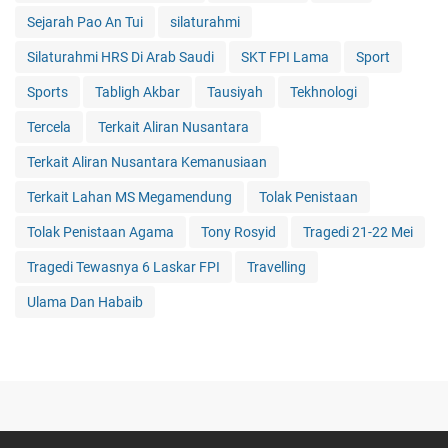
Sejarah Pao An Tui
silaturahmi
Silaturahmi HRS Di Arab Saudi
SKT FPI Lama
Sport
Sports
Tabligh Akbar
Tausiyah
Tekhnologi
Tercela
Terkait Aliran Nusantara
Terkait Aliran Nusantara Kemanusiaan
Terkait Lahan MS Megamendung
Tolak Penistaan
Tolak Penistaan Agama
Tony Rosyid
Tragedi 21-22 Mei
Tragedi Tewasnya 6 Laskar FPI
Travelling
Ulama Dan Habaib