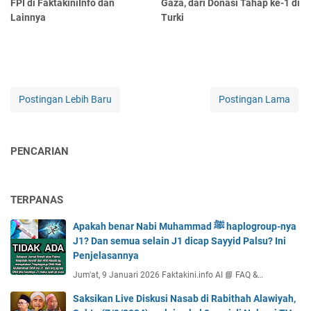
FPI di FaktakiniInfo dan
Gaza, dari Donasi Tahap ke-1 di
Lainnya
Turki
Postingan Lebih Baru
Postingan Lama
PENCARIAN
TERPANAS
Apakah benar Nabi Muhammad ﷺ haplogroup-nya
J1? Dan semua selain J1 dicap Sayyid Palsu? Ini
Penjelasannya
Jum'at, 9 Januari 2026 Faktakini.info AI 📘 FAQ &…
Saksikan Live Diskusi Nasab di Rabithah Alawiyah,