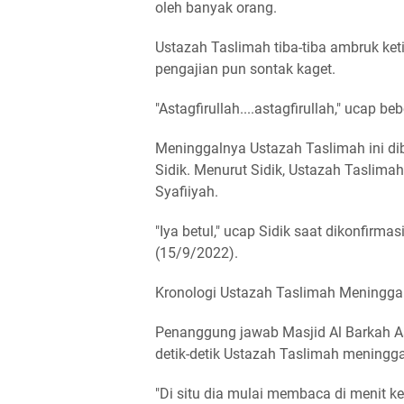
oleh banyak orang.
Ustazah Taslimah tiba-tiba ambruk ket
pengajian pun sontak kaget.
"Astagfirullah....astagfirullah," ucap be
Meninggalnya Ustazah Taslimah ini d
Sidik. Menurut Sidik, Ustazah Taslimah
Syafiiyah.
"Iya betul," ucap Sidik saat dikonfirm
(15/9/2022).
Kronologi Ustazah Taslimah Meningga
Penanggung jawab Masjid Al Barkah As 
detik-detik Ustazah Taslimah meningga
"Di situ dia mulai membaca di menit 