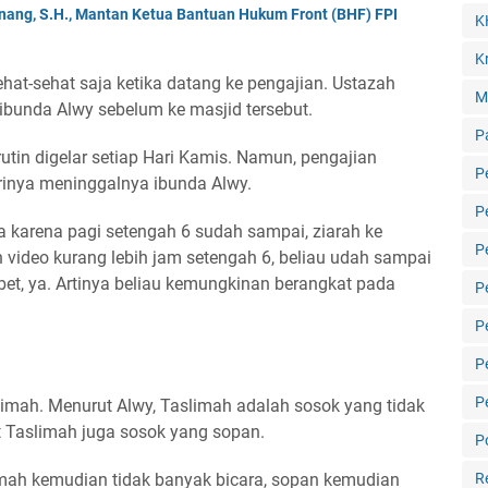
enang, S.H., Mantan Ketua Bantuan Hukum Front (BHF) FPI
K
Kr
at-sehat saja ketika datang ke pengajian. Ustazah
M
bunda Alwy sebelum ke masjid tersebut.
P
rutin digelar setiap Hari Kamis. Namun, pengajian
P
arinya meninggalnya ibunda Alwy.
P
a karena pagi setengah 6 sudah sampai, ziarah ke
P
video kurang lebih jam setengah 6, beliau udah sampai
et, ya. Artinya beliau kemungkinan berangkat pada
P
P
P
P
imah. Menurut Alwy, Taslimah adalah sosok yang tidak
ut Taslimah juga sosok yang sopan.
Po
mah kemudian tidak banyak bicara, sopan kemudian
R