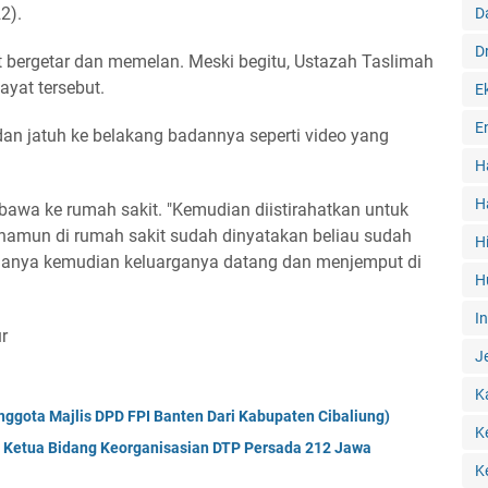
2).
D
D
 bergetar dan memelan. Meski begitu, Ustazah Taslimah
yat tersebut.
E
E
dan jatuh ke belakang badannya seperti video yang
H
H
awa ke rumah sakit. "Kemudian diistirahatkan untuk
 namun di rumah sakit sudah dinyatakan beliau sudah
H
rganya kemudian keluarganya datang dan menjemput di
H
I
r
J
K
nggota Majlis DPD FPI Banten Dari Kabupaten Cibaliung)
K
l Ketua Bidang Keorganisasian DTP Persada 212 Jawa
K