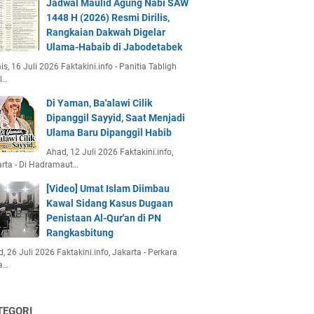
Jadwal Maulid Agung Nabi SAW
1448 H (2026) Resmi Dirilis,
Rangkaian Dakwah Digelar
Ulama-Habaib di Jabodetabek
s, 16 Juli 2026 Faktakini.info - Panitia Tabligh
l…
Di Yaman, Ba'alawi Cilik
Dipanggil Sayyid, Saat Menjadi
Ulama Baru Dipanggil Habib
Ahad, 12 Juli 2026 Faktakini.info,
rta - Di Hadramaut…
[Video] Umat Islam Diimbau
Kawal Sidang Kasus Dugaan
Penistaan Al-Qur'an di PN
Rangkasbitung
, 26 Juli 2026 Faktakini.info, Jakarta - Perkara
a…
TEGORI