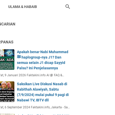
ULAMA & HABAIB
NCARIAN
RPANAS
Apakah benar Nabi Muhammad
ﷺ haplogroup-nya J1? Dan
semua selain J1 dicap Sayyid
Palsu? Ini Penjelasannya
at, 9 Januari 2026 Faktakini.info AI 📘 FAQ &…
Saksikan Live Diskusi Nasab di
Rabithah Alawiyah, Sabtu
(7/9/2024) mulai pukul 9 pagi di
Nabawi TV, IBTV dll
at, 6 September 2024 Faktakini.info, Jakarta - Sa…