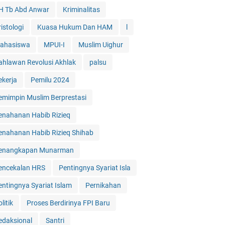
H Tb Abd Anwar
Kriminalitas
istologi
Kuasa Hukum Dan HAM
l
ahasiswa
MPUI-I
Muslim Uighur
ahlawan Revolusi Akhlak
palsu
ekerja
Pemilu 2024
emimpin Muslim Berprestasi
enahanan Habib Rizieq
enahanan Habib Rizieq Shihab
enangkapan Munarman
encekalan HRS
Pentingnya Syariat Isla
entingnya Syariat Islam
Pernikahan
litik
Proses Berdirinya FPI Baru
edaksional
Santri