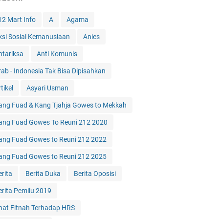
12 Mart Info
A
Agama
ksi Sosial Kemanusiaan
Anies
ntariksa
Anti Komunis
rab - Indonesia Tak Bisa Dipisahkan
tikel
Asyari Usman
ang Fuad & Kang Tjahja Gowes to Mekkah
ang Fuad Gowes To Reuni 212 2020
ang Fuad Gowes to Reuni 212 2022
ang Fuad Gowes to Reuni 212 2025
erita
Berita Duka
Berita Oposisi
erita Pemilu 2019
hat Fitnah Terhadap HRS