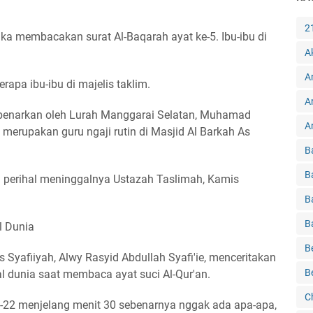
2
ika membacakan surat Al-Baqarah ayat ke-5. Ibu-ibu di
A
A
berapa ibu-ibu di majelis taklim.
A
ibenarkan oleh Lurah Manggarai Selatan, Muhamad
Ar
 merupakan guru ngaji rutin di Masjid Al Barkah As
B
B
asi perihal meninggalnya Ustazah Taslimah, Kamis
B
B
l Dunia
B
Syafiiyah, Alwy Rasyid Abdullah Syafi'ie, menceritakan
B
l dunia saat membaca ayat suci Al-Qur'an.
C
ke-22 menjelang menit 30 sebenarnya nggak ada apa-apa,