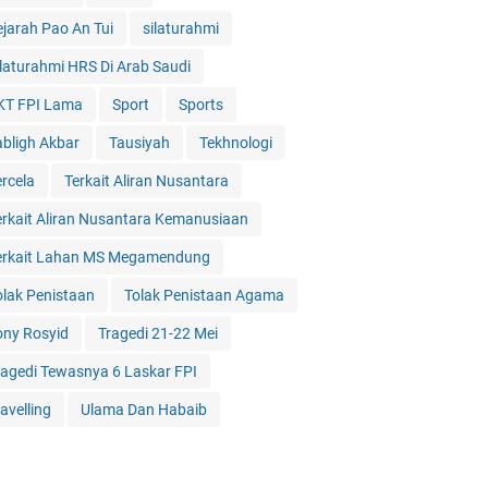
ejarah Pao An Tui
silaturahmi
ilaturahmi HRS Di Arab Saudi
KT FPI Lama
Sport
Sports
abligh Akbar
Tausiyah
Tekhnologi
ercela
Terkait Aliran Nusantara
erkait Aliran Nusantara Kemanusiaan
erkait Lahan MS Megamendung
olak Penistaan
Tolak Penistaan Agama
ony Rosyid
Tragedi 21-22 Mei
ragedi Tewasnya 6 Laskar FPI
avelling
Ulama Dan Habaib