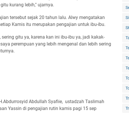
gitu kurang lebih," ujarnya.
S
ajian tersebut sejak 20 tahun lalu. Alwy mengatakan
S
setiap Kamis itu merupakan pengajian untuk ibu-ibu.
S
ering gitu ya, karena kan ini ibu-ibu ya, jadi kakak-
T
saya perempuan yang lebih mengenal dan lebih sering
T
uturnya.
T
T
T
T
T
.H.Abdurrosyid Abdullah Syafiie, ustadzah Taslimah
 Yassin di pengajian rutin kamis pagi 15 sep
Tr