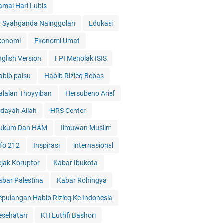
amai Hari Lubis
r Syahganda Nainggolan
Edukasi
konomi
Ekonomi Umat
nglish Version
FPI Menolak ISIS
abib palsu
Habib Rizieq Bebas
alalan Thoyyiban
Hersubeno Arief
idayah Allah
HRS Center
ukum Dan HAM
Ilmuwan Muslim
nfo 212
Inspirasi
internasional
ejak Koruptor
Kabar Ibukota
abar Palestina
Kabar Rohingya
epulangan Habib Rizieq Ke Indonesia
esehatan
KH Luthfi Bashori