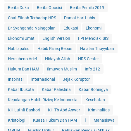
Berita Duka
Berita Oposisi
Berita Pemilu 2019
Chat Fitnah Terhadap HRS
Damai Hari Lubis
Dr Syahganda Nainggolan
Edukasi
Ekonomi
Ekonomi Umat
English Version
FPI Menolak ISIS
Habib palsu
Habib Rizieq Bebas
Halalan Thoyyiban
Hersubeno Arief
Hidayah Allah
HRS Center
Hukum Dan HAM
Ilmuwan Muslim
Info 212
Inspirasi
internasional
Jejak Koruptor
Kabar Ibukota
Kabar Palestina
Kabar Rohingya
Kepulangan Habib Rizieq Ke Indonesia
Kesehatan
KH Luthfi Bashori
KH Tb Abd Anwar
Kriminalitas
Kristologi
Kuasa Hukum Dan HAM
l
Mahasiswa
MPUI-I
Muslim Uighur
Pahlawan Revolusi Akhlak