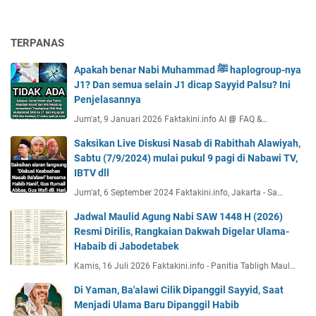
TERPANAS
Apakah benar Nabi Muhammad ﷺ haplogroup-nya
J1? Dan semua selain J1 dicap Sayyid Palsu? Ini
Penjelasannya
Jum'at, 9 Januari 2026 Faktakini.info AI 📘 FAQ &…
Saksikan Live Diskusi Nasab di Rabithah Alawiyah,
Sabtu (7/9/2024) mulai pukul 9 pagi di Nabawi TV,
IBTV dll
Jum'at, 6 September 2024 Faktakini.info, Jakarta - Sa…
Jadwal Maulid Agung Nabi SAW 1448 H (2026)
Resmi Dirilis, Rangkaian Dakwah Digelar Ulama-
Habaib di Jabodetabek
Kamis, 16 Juli 2026 Faktakini.info - Panitia Tabligh Maul…
Di Yaman, Ba'alawi Cilik Dipanggil Sayyid, Saat
Menjadi Ulama Baru Dipanggil Habib