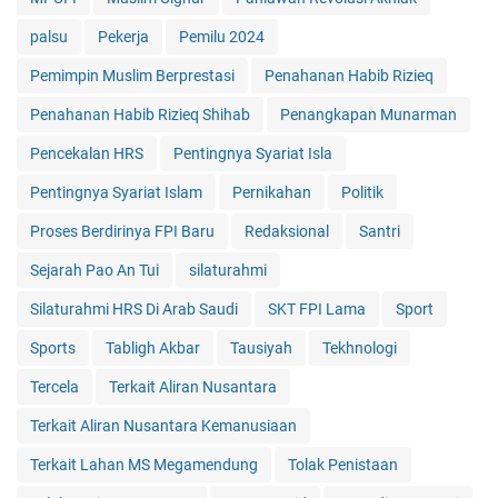
palsu
Pekerja
Pemilu 2024
Pemimpin Muslim Berprestasi
Penahanan Habib Rizieq
Penahanan Habib Rizieq Shihab
Penangkapan Munarman
Pencekalan HRS
Pentingnya Syariat Isla
Pentingnya Syariat Islam
Pernikahan
Politik
Proses Berdirinya FPI Baru
Redaksional
Santri
Sejarah Pao An Tui
silaturahmi
Silaturahmi HRS Di Arab Saudi
SKT FPI Lama
Sport
Sports
Tabligh Akbar
Tausiyah
Tekhnologi
Tercela
Terkait Aliran Nusantara
Terkait Aliran Nusantara Kemanusiaan
Terkait Lahan MS Megamendung
Tolak Penistaan