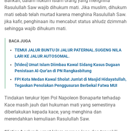
Bahkan, dalam hukum Islam orang yang menghina
Rasulullah Saw wajib dihukum mati. Jika muslim, dihukum
mati sebab telah murtad karena menghina Rasulullah Saw.
jika kafir, penghinaan itu mencabut status ahludz dzimmah
sehingga wajib dihukum mati.
BACA JUGA
TEMUI JALUR BUNTU DI JALUR PATERNAL.SUGENG NILA
LARI KE JALUR AUTOSOMAL.
[Video] Umat Islam Diimbau Kawal Sidang Kasus Dugaan
Penistaan Al-Qur'an di PN Rangkasbitung
FPI Kota Medan Kawal Sholat Jum'at di Masjid Hidayatullah,
Tegaskan Penolakan Penggusuran Berbekal Fatwa MUI
Tindakan terukur Irjen Pol Napoleon Bonaparte terhadap
Kace masih jauh dari hukuman mati yang semestinya
diberlakukan kepada kace, yang menghina dan
merendahkan kemuliaan Rasulullah Saw.