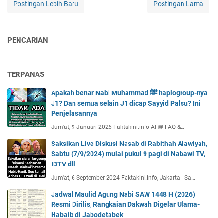
Postingan Lebih Baru
Postingan Lama
PENCARIAN
TERPANAS
Apakah benar Nabi Muhammad ﷺ haplogroup-nya
J1? Dan semua selain J1 dicap Sayyid Palsu? Ini
Penjelasannya
Jum'at, 9 Januari 2026 Faktakini.info AI 📘 FAQ &…
Saksikan Live Diskusi Nasab di Rabithah Alawiyah,
Sabtu (7/9/2024) mulai pukul 9 pagi di Nabawi TV,
IBTV dll
Jum'at, 6 September 2024 Faktakini.info, Jakarta - Sa…
Jadwal Maulid Agung Nabi SAW 1448 H (2026)
Resmi Dirilis, Rangkaian Dakwah Digelar Ulama-
Habaib di Jabodetabek