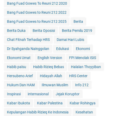
Bang Fuad Gowes To Reuni 212 2020
Bang Fuad Gowes to Reuni 212 2022
Bang Fuad Gowes to Reuni 212 2025
Berita
Berita Duka
Berita Oposisi
Berita Pemilu 2019
Chat Fitnah Terhadap HRS
Damai Hari Lubis
Dr Syahganda Nainggolan
Edukasi
Ekonomi
Ekonomi Umat
English Version
FPI Menolak ISIS
Habib palsu
Habib Rizieq Bebas
Halalan Thoyyiban
Hersubeno Arief
Hidayah Allah
HRS Center
Hukum Dan HAM
Ilmuwan Muslim
Info 212
Inspirasi
internasional
Jejak Koruptor
Kabar Ibukota
Kabar Palestina
Kabar Rohingya
Kepulangan Habib Rizieq Ke Indonesia
Kesehatan