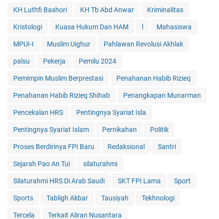
KH Luthfi Bashori
KH Tb Abd Anwar
Kriminalitas
Kristologi
Kuasa Hukum Dan HAM
l
Mahasiswa
MPUI-I
Muslim Uighur
Pahlawan Revolusi Akhlak
palsu
Pekerja
Pemilu 2024
Pemimpin Muslim Berprestasi
Penahanan Habib Rizieq
Penahanan Habib Rizieq Shihab
Penangkapan Munarman
Pencekalan HRS
Pentingnya Syariat Isla
Pentingnya Syariat Islam
Pernikahan
Politik
Proses Berdirinya FPI Baru
Redaksional
Santri
Sejarah Pao An Tui
silaturahmi
Silaturahmi HRS Di Arab Saudi
SKT FPI Lama
Sport
Sports
Tabligh Akbar
Tausiyah
Tekhnologi
Tercela
Terkait Aliran Nusantara