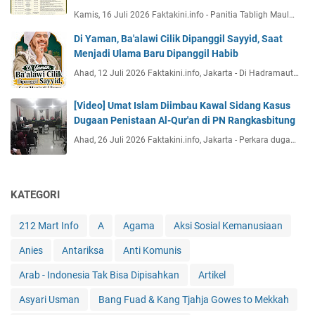
Kamis, 16 Juli 2026 Faktakini.info - Panitia Tabligh Maul…
Di Yaman, Ba'alawi Cilik Dipanggil Sayyid, Saat
Menjadi Ulama Baru Dipanggil Habib
Ahad, 12 Juli 2026 Faktakini.info, Jakarta - Di Hadramaut…
[Video] Umat Islam Diimbau Kawal Sidang Kasus
Dugaan Penistaan Al-Qur'an di PN Rangkasbitung
Ahad, 26 Juli 2026 Faktakini.info, Jakarta - Perkara duga…
KATEGORI
212 Mart Info
A
Agama
Aksi Sosial Kemanusiaan
Anies
Antariksa
Anti Komunis
Arab - Indonesia Tak Bisa Dipisahkan
Artikel
Asyari Usman
Bang Fuad & Kang Tjahja Gowes to Mekkah