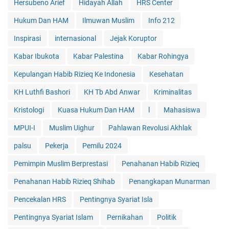
Hersubeno Arief
Hidayah Allah
HRS Center
Hukum Dan HAM
Ilmuwan Muslim
Info 212
Inspirasi
internasional
Jejak Koruptor
Kabar Ibukota
Kabar Palestina
Kabar Rohingya
Kepulangan Habib Rizieq Ke Indonesia
Kesehatan
KH Luthfi Bashori
KH Tb Abd Anwar
Kriminalitas
Kristologi
Kuasa Hukum Dan HAM
l
Mahasiswa
MPUI-I
Muslim Uighur
Pahlawan Revolusi Akhlak
palsu
Pekerja
Pemilu 2024
Pemimpin Muslim Berprestasi
Penahanan Habib Rizieq
Penahanan Habib Rizieq Shihab
Penangkapan Munarman
Pencekalan HRS
Pentingnya Syariat Isla
Pentingnya Syariat Islam
Pernikahan
Politik