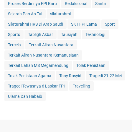
Proses Berdirinya FPI Baru
Redaksional
Santri
Sejarah Pao An Tui
silaturahmi
Silaturahmi HRS Di Arab Saudi
SKT FPI Lama
Sport
Sports
Tabligh Akbar
Tausiyah
Tekhnologi
Tercela
Terkait Aliran Nusantara
Terkait Aliran Nusantara Kemanusiaan
Terkait Lahan MS Megamendung
Tolak Penistaan
Tolak Penistaan Agama
Tony Rosyid
Tragedi 21-22 Mei
Tragedi Tewasnya 6 Laskar FPI
Travelling
Ulama Dan Habaib