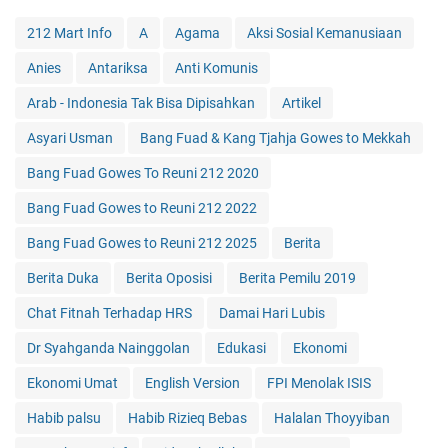
212 Mart Info
A
Agama
Aksi Sosial Kemanusiaan
Anies
Antariksa
Anti Komunis
Arab - Indonesia Tak Bisa Dipisahkan
Artikel
Asyari Usman
Bang Fuad & Kang Tjahja Gowes to Mekkah
Bang Fuad Gowes To Reuni 212 2020
Bang Fuad Gowes to Reuni 212 2022
Bang Fuad Gowes to Reuni 212 2025
Berita
Berita Duka
Berita Oposisi
Berita Pemilu 2019
Chat Fitnah Terhadap HRS
Damai Hari Lubis
Dr Syahganda Nainggolan
Edukasi
Ekonomi
Ekonomi Umat
English Version
FPI Menolak ISIS
Habib palsu
Habib Rizieq Bebas
Halalan Thoyyiban