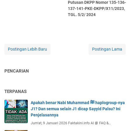
Putusan DKPP Nomor 135-136-
137-141-PKE-DKPP/X11/2023,
TGL. 5/2/ 2024
Postingan Lebih Baru
Postingan Lama
PENCARIAN
TERPANAS
Apakah benar Nabi Muhammad ﷺ haplogroup-nya
J1? Dan semua selain J1 dicap Sayyid Palsu? Ini
Penjelasannya
Jum'at, 9 Januari 2026 Faktakini.info AI 📘 FAQ &…