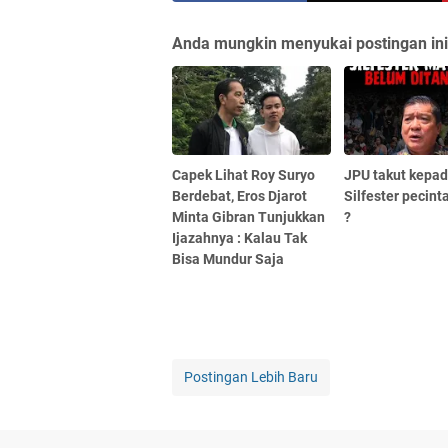
Anda mungkin menyukai postingan ini
Capek Lihat Roy Suryo
JPU takut kepa
Berdebat, Eros Djarot
Silfester pecint
Minta Gibran Tunjukkan
?
Ijazahnya : Kalau Tak
Bisa Mundur Saja
Postingan Lebih Baru