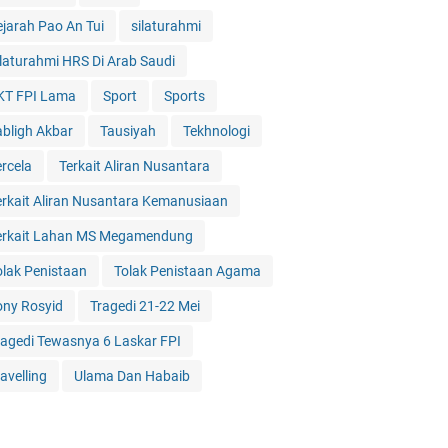
ejarah Pao An Tui
silaturahmi
ilaturahmi HRS Di Arab Saudi
KT FPI Lama
Sport
Sports
abligh Akbar
Tausiyah
Tekhnologi
ercela
Terkait Aliran Nusantara
erkait Aliran Nusantara Kemanusiaan
erkait Lahan MS Megamendung
olak Penistaan
Tolak Penistaan Agama
ony Rosyid
Tragedi 21-22 Mei
ragedi Tewasnya 6 Laskar FPI
avelling
Ulama Dan Habaib