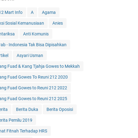
12 Mart Info
A
Agama
ksi Sosial Kemanusiaan
Anies
ntariksa
Anti Komunis
rab - Indonesia Tak Bisa Dipisahkan
tikel
Asyari Usman
ang Fuad & Kang Tjahja Gowes to Mekkah
ang Fuad Gowes To Reuni 212 2020
ang Fuad Gowes to Reuni 212 2022
ang Fuad Gowes to Reuni 212 2025
erita
Berita Duka
Berita Oposisi
erita Pemilu 2019
hat Fitnah Terhadap HRS