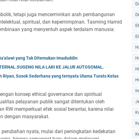
D
mbolik, tetapi juga mencerminkan arah pembangunan
D
elektual, spiritual, dan kepemimpinan. Tasming Hamid
E
 pembinaan yang menyentuh aspek terdalam manusia:
E
H
Ba'alawi yang Tak Ditemukan Imaduddin
H
ATERNAL.SUGENG NILA LARI KE JALUR AUTOSOMAL.
H
ah Riyan, Sosok Sederhana yang ternyata Ulama Turats Kelas
H
I
dengan konsep ethical governance dan spiritual
alitas pelayanan publik sangat ditentukan oleh
J
dan RW memperkuat efek sosial berantai, karena nilai
K
an dengan masyarakat.
K
perubahan nyata, mulai dari peningkatan kedekatan
K
uarga, hingga semangat baru dalam melayani