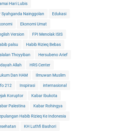
amai Hari Lubis
r Syahganda Nainggolan
Edukasi
konomi
Ekonomi Umat
nglish Version
FPI Menolak ISIS
abib palsu
Habib Rizieq Bebas
alalan Thoyyiban
Hersubeno Arief
idayah Allah
HRS Center
ukum Dan HAM
Ilmuwan Muslim
nfo 212
Inspirasi
internasional
ejak Koruptor
Kabar Ibukota
abar Palestina
Kabar Rohingya
epulangan Habib Rizieq Ke Indonesia
esehatan
KH Luthfi Bashori