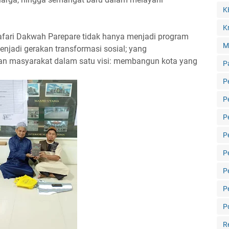
K
Kr
afari Dakwah Parepare tidak hanya menjadi program
M
njadi gerakan transformasi sosial; yang
n masyarakat dalam satu visi: membangun kota yang
P
P
P
P
P
P
P
P
Po
R