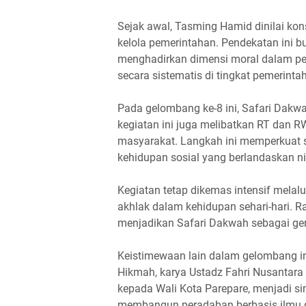
Sejak awal, Tasming Hamid dinilai kon
kelola pemerintahan. Pendekatan ini b
menghadirkan dimensi moral dalam pel
secara sistematis di tingkat pemerinta
Pada gelombang ke-8 ini, Safari Dakwah
kegiatan ini juga melibatkan RT dan 
masyarakat. Langkah ini memperkuat 
kehidupan sosial yang berlandaskan nil
Kegiatan tetap dikemas intensif melalu
akhlak dalam kehidupan sehari-hari. R
menjadikan Safari Dakwah sebagai ger
Keistimewaan lain dalam gelombang in
Hikmah, karya Ustadz Fahri Nusantara 
kepada Wali Kota Parepare, menjadi s
membangun peradaban berbasis ilmu da