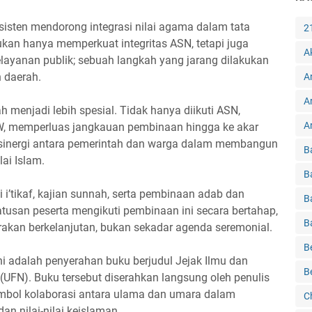
sisten mendorong integrasi nilai agama dalam tata
2
ukan hanya memperkuat integritas ASN, tetapi juga
A
ayanan publik; sebuah langkah yang jarang dilakukan
h daerah.
A
A
 menjadi lebih spesial. Tidak hanya diikuti ASN,
Ar
RW, memperluas jangkauan pembinaan hingga ke akar
sinergi antara pemerintah dan warga dalam membangun
B
ai Islam.
B
i i’tikaf, kajian sunnah, serta pembinaan adab dan
B
atusan peserta mengikuti pembinaan ini secara bertahap,
B
akan berkelanjutan, bukan sekadar agenda seremonial.
B
i adalah penyerahan buku berjudul Jejak Ilmu dan
B
(UFN). Buku tersebut diserahkan langsung oleh penulis
imbol kolaborasi antara ulama dan umara dalam
C
n nilai-nilai keislaman.