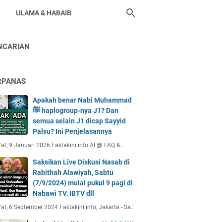
ULAMA & HABAIB
NCARIAN
RPANAS
Apakah benar Nabi Muhammad
ﷺ haplogroup-nya J1? Dan
semua selain J1 dicap Sayyid
Palsu? Ini Penjelasannya
at, 9 Januari 2026 Faktakini.info AI 📘 FAQ &…
Saksikan Live Diskusi Nasab di
Rabithah Alawiyah, Sabtu
(7/9/2024) mulai pukul 9 pagi di
Nabawi TV, IBTV dll
at, 6 September 2024 Faktakini.info, Jakarta - Sa…