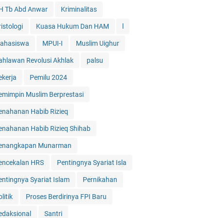
H Tb Abd Anwar
Kriminalitas
istologi
Kuasa Hukum Dan HAM
l
ahasiswa
MPUI-I
Muslim Uighur
ahlawan Revolusi Akhlak
palsu
ekerja
Pemilu 2024
emimpin Muslim Berprestasi
enahanan Habib Rizieq
enahanan Habib Rizieq Shihab
enangkapan Munarman
encekalan HRS
Pentingnya Syariat Isla
entingnya Syariat Islam
Pernikahan
litik
Proses Berdirinya FPI Baru
edaksional
Santri