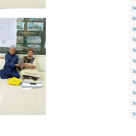
S
S
S
T
T
T
T
T
T
T
Tr