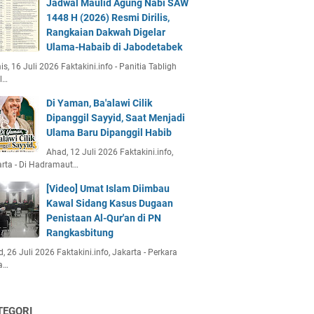
Jadwal Maulid Agung Nabi SAW
1448 H (2026) Resmi Dirilis,
Rangkaian Dakwah Digelar
Ulama-Habaib di Jabodetabek
s, 16 Juli 2026 Faktakini.info - Panitia Tabligh
l…
Di Yaman, Ba'alawi Cilik
Dipanggil Sayyid, Saat Menjadi
Ulama Baru Dipanggil Habib
Ahad, 12 Juli 2026 Faktakini.info,
rta - Di Hadramaut…
[Video] Umat Islam Diimbau
Kawal Sidang Kasus Dugaan
Penistaan Al-Qur'an di PN
Rangkasbitung
, 26 Juli 2026 Faktakini.info, Jakarta - Perkara
a…
TEGORI