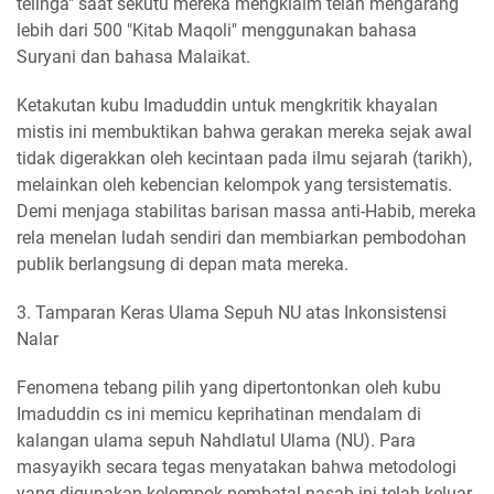
telinga" saat sekutu mereka mengklaim telah mengarang
lebih dari 500 "Kitab Maqoli" menggunakan bahasa
Suryani dan bahasa Malaikat.
Ketakutan kubu Imaduddin untuk mengkritik khayalan
mistis ini membuktikan bahwa gerakan mereka sejak awal
tidak digerakkan oleh kecintaan pada ilmu sejarah (tarikh),
melainkan oleh kebencian kelompok yang tersistematis.
Demi menjaga stabilitas barisan massa anti-Habib, mereka
rela menelan ludah sendiri dan membiarkan pembodohan
publik berlangsung di depan mata mereka.
3. Tamparan Keras Ulama Sepuh NU atas Inkonsistensi
Nalar
Fenomena tebang pilih yang dipertontonkan oleh kubu
Imaduddin cs ini memicu keprihatinan mendalam di
kalangan ulama sepuh Nahdlatul Ulama (NU). Para
masyayikh secara tegas menyatakan bahwa metodologi
yang digunakan kelompok pembatal nasab ini telah keluar