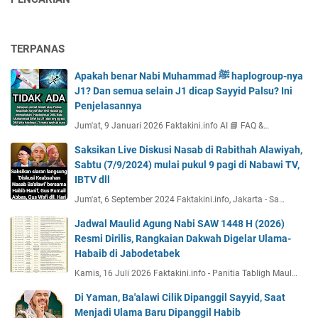
TERPANAS
Apakah benar Nabi Muhammad ﷺ haplogroup-nya
J1? Dan semua selain J1 dicap Sayyid Palsu? Ini
Penjelasannya
Jum'at, 9 Januari 2026 Faktakini.info AI 📘 FAQ &…
Saksikan Live Diskusi Nasab di Rabithah Alawiyah,
Sabtu (7/9/2024) mulai pukul 9 pagi di Nabawi TV,
IBTV dll
Jum'at, 6 September 2024 Faktakini.info, Jakarta - Sa…
Jadwal Maulid Agung Nabi SAW 1448 H (2026)
Resmi Dirilis, Rangkaian Dakwah Digelar Ulama-
Habaib di Jabodetabek
Kamis, 16 Juli 2026 Faktakini.info - Panitia Tabligh Maul…
Di Yaman, Ba'alawi Cilik Dipanggil Sayyid, Saat
Menjadi Ulama Baru Dipanggil Habib