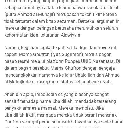
Tesis utama yang diagung-agungkan Imaduddin dalam
setiap ceramahnya adalah klaim bahwa sosok Ubaidillah
(putra Ahmad al-Muhajir) merupakan tokoh fiktif karena
tidak tercatat dalam kitab sezaman. Berbekal argumen ini,
mereka dengan beringas berusaha meruntuhkan seluruh
kehormatan klan keturunan Alawiyyin.
Namun, kegilaan logika terjadi ketika figur kontroversial
seperti Mama Ghufron (Iyus Sugirman) merilis bagan
nasab resmi melalui platform Ponpes UNIQ Nusantara. Di
dalam bagan tersebut, Mama Ghufron dengan sengaja
mencangkokkan namanya ke jalur Ubaidillah dan Ahmad
al-Muhajir demi mengklaim status sebagai cucu Nabi.
Aneh bin ajaib, Imaduddin cs yang biasanya sangat
sensitif terhadap nama Ubaidillah, mendadak terserang
penyakit amnesia massal. Mereka membisu. Jika
Ubaidillah fiktif, mengapa mereka tidak berani meneriaki
Ghufron sebagai pemalsu nasab? Jawabannya sederhana: