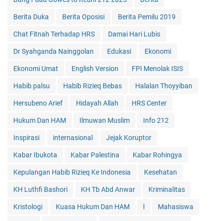
Berita Duka
Berita Oposisi
Berita Pemilu 2019
Chat Fitnah Terhadap HRS
Damai Hari Lubis
Dr Syahganda Nainggolan
Edukasi
Ekonomi
Ekonomi Umat
English Version
FPI Menolak ISIS
Habib palsu
Habib Rizieq Bebas
Halalan Thoyyiban
Hersubeno Arief
Hidayah Allah
HRS Center
Hukum Dan HAM
Ilmuwan Muslim
Info 212
Inspirasi
internasional
Jejak Koruptor
Kabar Ibukota
Kabar Palestina
Kabar Rohingya
Kepulangan Habib Rizieq Ke Indonesia
Kesehatan
KH Luthfi Bashori
KH Tb Abd Anwar
Kriminalitas
Kristologi
Kuasa Hukum Dan HAM
l
Mahasiswa