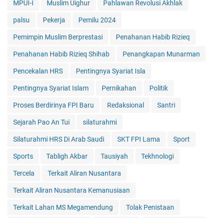
MPUI-I
Muslim Uighur
Pahlawan Revolusi Akhlak
palsu
Pekerja
Pemilu 2024
Pemimpin Muslim Berprestasi
Penahanan Habib Rizieq
Penahanan Habib Rizieq Shihab
Penangkapan Munarman
Pencekalan HRS
Pentingnya Syariat Isla
Pentingnya Syariat Islam
Pernikahan
Politik
Proses Berdirinya FPI Baru
Redaksional
Santri
Sejarah Pao An Tui
silaturahmi
Silaturahmi HRS Di Arab Saudi
SKT FPI Lama
Sport
Sports
Tabligh Akbar
Tausiyah
Tekhnologi
Tercela
Terkait Aliran Nusantara
Terkait Aliran Nusantara Kemanusiaan
Terkait Lahan MS Megamendung
Tolak Penistaan