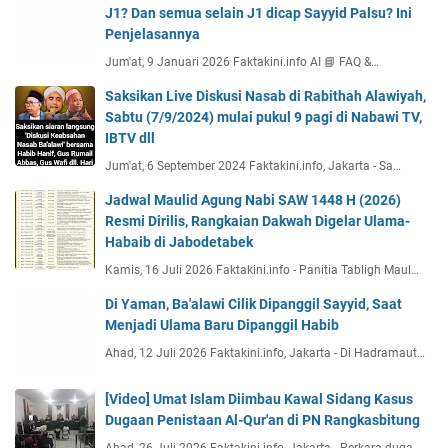
J1? Dan semua selain J1 dicap Sayyid Palsu? Ini
Penjelasannya
Jum'at, 9 Januari 2026 Faktakini.info AI 📘 FAQ &…
Saksikan Live Diskusi Nasab di Rabithah Alawiyah,
Sabtu (7/9/2024) mulai pukul 9 pagi di Nabawi TV,
IBTV dll
Jum'at, 6 September 2024 Faktakini.info, Jakarta - Sa…
Jadwal Maulid Agung Nabi SAW 1448 H (2026)
Resmi Dirilis, Rangkaian Dakwah Digelar Ulama-
Habaib di Jabodetabek
Kamis, 16 Juli 2026 Faktakini.info - Panitia Tabligh Maul…
Di Yaman, Ba'alawi Cilik Dipanggil Sayyid, Saat
Menjadi Ulama Baru Dipanggil Habib
Ahad, 12 Juli 2026 Faktakini.info, Jakarta - Di Hadramaut…
[Video] Umat Islam Diimbau Kawal Sidang Kasus
Dugaan Penistaan Al-Qur'an di PN Rangkasbitung