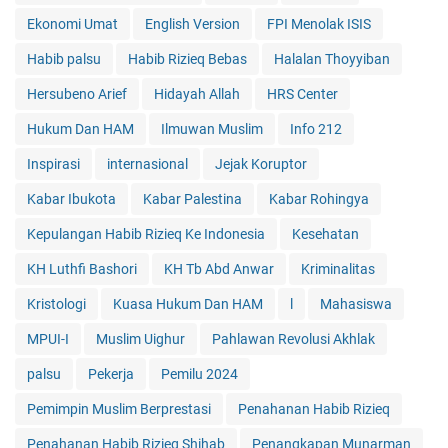
Ekonomi Umat
English Version
FPI Menolak ISIS
Habib palsu
Habib Rizieq Bebas
Halalan Thoyyiban
Hersubeno Arief
Hidayah Allah
HRS Center
Hukum Dan HAM
Ilmuwan Muslim
Info 212
Inspirasi
internasional
Jejak Koruptor
Kabar Ibukota
Kabar Palestina
Kabar Rohingya
Kepulangan Habib Rizieq Ke Indonesia
Kesehatan
KH Luthfi Bashori
KH Tb Abd Anwar
Kriminalitas
Kristologi
Kuasa Hukum Dan HAM
l
Mahasiswa
MPUI-I
Muslim Uighur
Pahlawan Revolusi Akhlak
palsu
Pekerja
Pemilu 2024
Pemimpin Muslim Berprestasi
Penahanan Habib Rizieq
Penahanan Habib Rizieq Shihab
Penangkapan Munarman