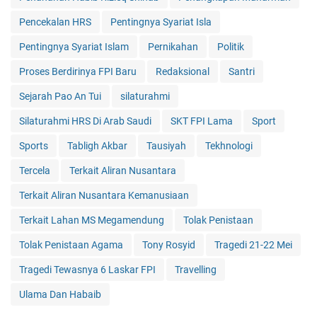
Pencekalan HRS
Pentingnya Syariat Isla
Pentingnya Syariat Islam
Pernikahan
Politik
Proses Berdirinya FPI Baru
Redaksional
Santri
Sejarah Pao An Tui
silaturahmi
Silaturahmi HRS Di Arab Saudi
SKT FPI Lama
Sport
Sports
Tabligh Akbar
Tausiyah
Tekhnologi
Tercela
Terkait Aliran Nusantara
Terkait Aliran Nusantara Kemanusiaan
Terkait Lahan MS Megamendung
Tolak Penistaan
Tolak Penistaan Agama
Tony Rosyid
Tragedi 21-22 Mei
Tragedi Tewasnya 6 Laskar FPI
Travelling
Ulama Dan Habaib