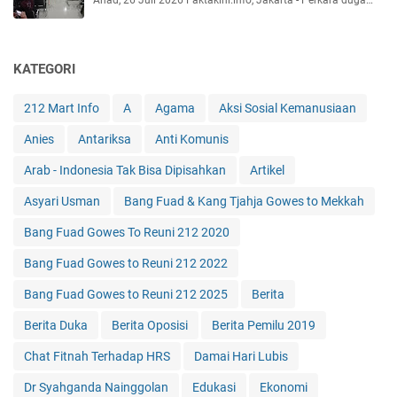
Ahad, 26 Juli 2026 Faktakini.info, Jakarta - Perkara duga…
KATEGORI
212 Mart Info
A
Agama
Aksi Sosial Kemanusiaan
Anies
Antariksa
Anti Komunis
Arab - Indonesia Tak Bisa Dipisahkan
Artikel
Asyari Usman
Bang Fuad & Kang Tjahja Gowes to Mekkah
Bang Fuad Gowes To Reuni 212 2020
Bang Fuad Gowes to Reuni 212 2022
Bang Fuad Gowes to Reuni 212 2025
Berita
Berita Duka
Berita Oposisi
Berita Pemilu 2019
Chat Fitnah Terhadap HRS
Damai Hari Lubis
Dr Syahganda Nainggolan
Edukasi
Ekonomi