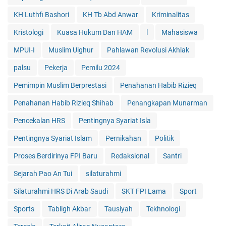
KH Luthfi Bashori
KH Tb Abd Anwar
Kriminalitas
Kristologi
Kuasa Hukum Dan HAM
l
Mahasiswa
MPUI-I
Muslim Uighur
Pahlawan Revolusi Akhlak
palsu
Pekerja
Pemilu 2024
Pemimpin Muslim Berprestasi
Penahanan Habib Rizieq
Penahanan Habib Rizieq Shihab
Penangkapan Munarman
Pencekalan HRS
Pentingnya Syariat Isla
Pentingnya Syariat Islam
Pernikahan
Politik
Proses Berdirinya FPI Baru
Redaksional
Santri
Sejarah Pao An Tui
silaturahmi
Silaturahmi HRS Di Arab Saudi
SKT FPI Lama
Sport
Sports
Tabligh Akbar
Tausiyah
Tekhnologi