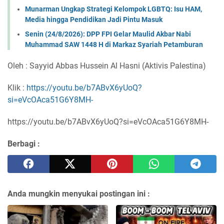
Munarman Ungkap Strategi Kelompok LGBTQ: Isu HAM,
Media hingga Pendidikan Jadi Pintu Masuk
Senin (24/8/2026): DPP FPI Gelar Maulid Akbar Nabi
Muhammad SAW 1448 H di Markaz Syariah Petamburan
Oleh : Sayyid Abbas Hussein Al Hasni (Aktivis Palestina)
Klik :
https://youtu.be/b7ABvX6yUoQ?
si=eVcOAca51G6Y8MH-
https://youtu.be/b7ABvX6yUoQ?si=eVcOAca51G6Y8MH-
Berbagi :
Anda mungkin menyukai postingan ini :