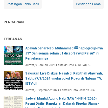
Postingan Lebih Baru
Postingan Lama
PENCARIAN
TERPANAS
Apakah benar Nabi Muhammad ﷺ haplogroup-nya
J1? Dan semua selain J1 dicap Sayyid Palsu? Ini
Penjelasannya
Jum'at, 9 Januari 2026 Faktakini.info AI 📘 FAQ &…
Saksikan Live Diskusi Nasab di Rabithah Alawiyah,
Sabtu (7/9/2024) mulai pukul 9 pagi di Nabawi TV,
IBTV dll
Jum'at, 6 September 2024 Faktakini.info, Jakarta - Sa…
Jadwal Maulid Agung Nabi SAW 1448 H (2026)
Resmi Dirilis, Rangkaian Dakwah Digelar Ulama-