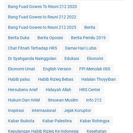
Bang Fuad Gowes To Reuni 212 2020
Bang Fuad Gowes to Reuni 212 2022
Bang Fuad Gowes to Reuni 212 2025
Berita
Berita Duka
Berita Oposisi
Berita Pemilu 2019
Chat Fitnah Terhadap HRS
Damai Hari Lubis
Dr Syahganda Nainggolan
Edukasi
Ekonomi
Ekonomi Umat
English Version
FPI Menolak ISIS
Habib palsu
Habib Rizieq Bebas
Halalan Thoyyiban
Hersubeno Arief
Hidayah Allah
HRS Center
Hukum Dan HAM
Ilmuwan Muslim
Info 212
Inspirasi
internasional
Jejak Koruptor
Kabar Ibukota
Kabar Palestina
Kabar Rohingya
Kepulangan Habib Rizieq Ke Indonesia
Kesehatan