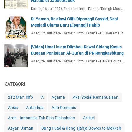
Habaib di Jabodetabek
Kamis, 16 Juli 2026 Faktakini.info - Panitia Tabligh Maul…
Di Yaman, Ba'alawi Cilik Dipanggil Sayyid, Saat
Menjadi Ulama Baru Dipanggil Habib
Ahad, 12 Juli 2026 Faktakini.info, Jakarta - Di Hadramaut…
[Video] Umat Islam Diimbau Kawal Sidang Kasus
Dugaan Penistaan Al-Qur'an di PN Rangkasbitung
Ahad, 26 Juli 2026 Faktakini.info, Jakarta - Perkara duga…
KATEGORI
212 Mart Info
A
Agama
Aksi Sosial Kemanusiaan
Anies
Antariksa
Anti Komunis
Arab - Indonesia Tak Bisa Dipisahkan
Artikel
Asyari Usman
Bang Fuad & Kang Tjahja Gowes to Mekkah