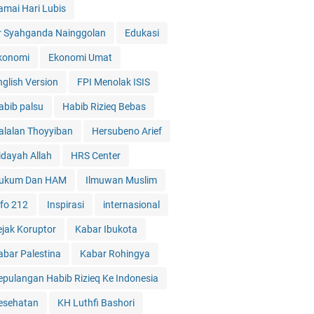
amai Hari Lubis
r Syahganda Nainggolan
Edukasi
konomi
Ekonomi Umat
nglish Version
FPI Menolak ISIS
abib palsu
Habib Rizieq Bebas
alalan Thoyyiban
Hersubeno Arief
idayah Allah
HRS Center
ukum Dan HAM
Ilmuwan Muslim
nfo 212
Inspirasi
internasional
ejak Koruptor
Kabar Ibukota
abar Palestina
Kabar Rohingya
epulangan Habib Rizieq Ke Indonesia
esehatan
KH Luthfi Bashori