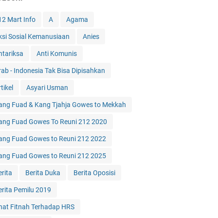
12 Mart Info
A
Agama
ksi Sosial Kemanusiaan
Anies
ntariksa
Anti Komunis
rab - Indonesia Tak Bisa Dipisahkan
tikel
Asyari Usman
ang Fuad & Kang Tjahja Gowes to Mekkah
ang Fuad Gowes To Reuni 212 2020
ang Fuad Gowes to Reuni 212 2022
ang Fuad Gowes to Reuni 212 2025
erita
Berita Duka
Berita Oposisi
erita Pemilu 2019
hat Fitnah Terhadap HRS