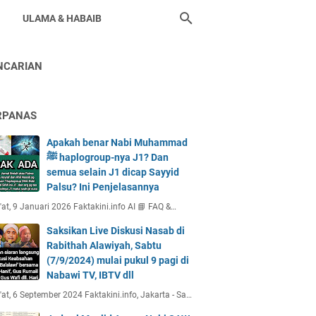
ULAMA & HABAIB
NCARIAN
RPANAS
Apakah benar Nabi Muhammad
ﷺ haplogroup-nya J1? Dan
semua selain J1 dicap Sayyid
Palsu? Ini Penjelasannya
at, 9 Januari 2026 Faktakini.info AI 📘 FAQ &…
Saksikan Live Diskusi Nasab di
Rabithah Alawiyah, Sabtu
(7/9/2024) mulai pukul 9 pagi di
Nabawi TV, IBTV dll
at, 6 September 2024 Faktakini.info, Jakarta - Sa…