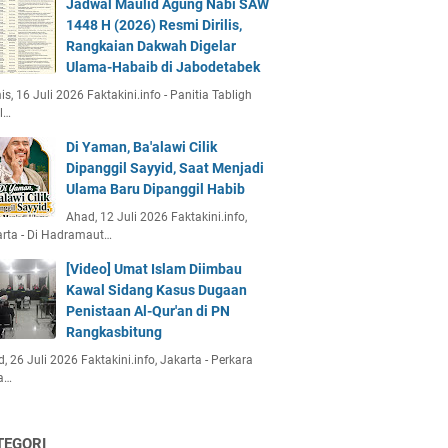
Jadwal Maulid Agung Nabi SAW
1448 H (2026) Resmi Dirilis,
Rangkaian Dakwah Digelar
Ulama-Habaib di Jabodetabek
s, 16 Juli 2026 Faktakini.info - Panitia Tabligh
l…
Di Yaman, Ba'alawi Cilik
Dipanggil Sayyid, Saat Menjadi
Ulama Baru Dipanggil Habib
Ahad, 12 Juli 2026 Faktakini.info,
rta - Di Hadramaut…
[Video] Umat Islam Diimbau
Kawal Sidang Kasus Dugaan
Penistaan Al-Qur'an di PN
Rangkasbitung
, 26 Juli 2026 Faktakini.info, Jakarta - Perkara
a…
TEGORI