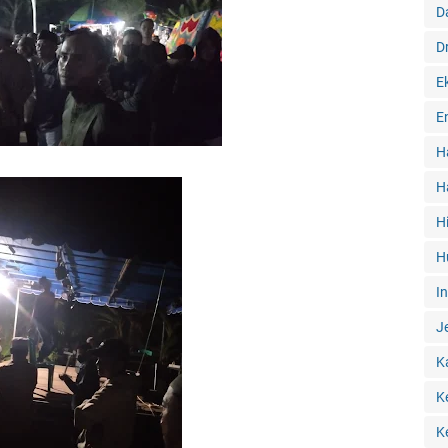
D
D
E
E
H
H
H
H
I
J
K
K
K