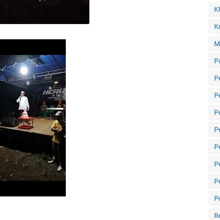
K
Kr
M
P
P
P
P
P
P
P
P
Po
R