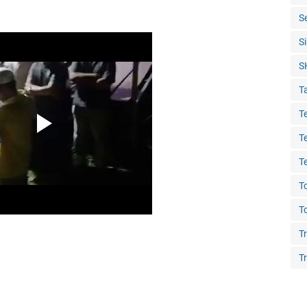
S
S
S
T
T
T
T
T
T
T
Tr