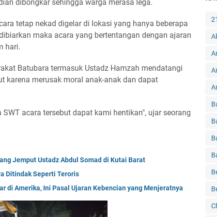
an dibongkar sehingga warga merasa lega.
2
cara tetap nekad digelar di lokasi yang hanya beberapa
 dibiarkan maka acara yang bertentangan dengan ajaran
A
 hari.
A
rakat Batubara termasuk Ustadz Hamzah mendatangi
A
t karena merusak moral anak-anak dan dapat
Ar
B
h SWT acara tersebut dapat kami hentikan", ujar seorang
B
B
B
yang Jemput Ustadz Abdul Somad di Kutai Barat
B
 Ditindak Seperti Teroris
r di Amerika, Ini Pasal Ujaran Kebencian yang Menjeratnya
B
C