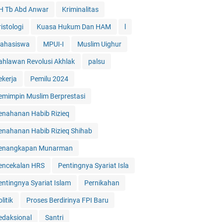
H Tb Abd Anwar
Kriminalitas
istologi
Kuasa Hukum Dan HAM
l
ahasiswa
MPUI-I
Muslim Uighur
ahlawan Revolusi Akhlak
palsu
ekerja
Pemilu 2024
emimpin Muslim Berprestasi
enahanan Habib Rizieq
enahanan Habib Rizieq Shihab
enangkapan Munarman
encekalan HRS
Pentingnya Syariat Isla
entingnya Syariat Islam
Pernikahan
litik
Proses Berdirinya FPI Baru
edaksional
Santri