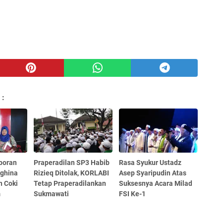
 :
poran
Praperadilan SP3 Habib
Rasa Syukur Ustadz
ghina
Rizieq Ditolak, KORLABI
Asep Syaripudin Atas
n Coki
Tetap Praperadilankan
Suksesnya Acara Milad
m
Sukmawati
FSI Ke-1