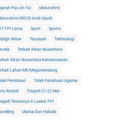
ejarah Pao An Tui
silaturahmi
ilaturahmi HRS Di Arab Saudi
KT FPI Lama
Sport
Sports
abligh Akbar
Tausiyah
Tekhnologi
ercela
Terkait Aliran Nusantara
erkait Aliran Nusantara Kemanusiaan
erkait Lahan MS Megamendung
olak Penistaan
Tolak Penistaan Agama
ony Rosyid
Tragedi 21-22 Mei
ragedi Tewasnya 6 Laskar FPI
avelling
Ulama Dan Habaib