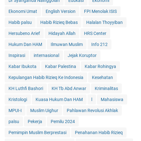
Dr Syahganda Nainggolan
Edukasi
Ekonomi
Ekonomi Umat
English Version
FPI Menolak ISIS
Habib palsu
Habib Rizieq Bebas
Halalan Thoyyiban
Hersubeno Arief
Hidayah Allah
HRS Center
Hukum Dan HAM
Ilmuwan Muslim
Info 212
Inspirasi
internasional
Jejak Koruptor
Kabar Ibukota
Kabar Palestina
Kabar Rohingya
Kepulangan Habib Rizieq Ke Indonesia
Kesehatan
KH Luthfi Bashori
KH Tb Abd Anwar
Kriminalitas
Kristologi
Kuasa Hukum Dan HAM
l
Mahasiswa
MPUI-I
Muslim Uighur
Pahlawan Revolusi Akhlak
palsu
Pekerja
Pemilu 2024
Pemimpin Muslim Berprestasi
Penahanan Habib Rizieq