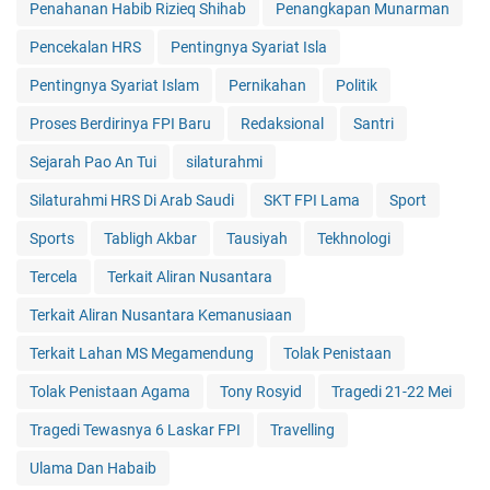
Penahanan Habib Rizieq Shihab
Penangkapan Munarman
Pencekalan HRS
Pentingnya Syariat Isla
Pentingnya Syariat Islam
Pernikahan
Politik
Proses Berdirinya FPI Baru
Redaksional
Santri
Sejarah Pao An Tui
silaturahmi
Silaturahmi HRS Di Arab Saudi
SKT FPI Lama
Sport
Sports
Tabligh Akbar
Tausiyah
Tekhnologi
Tercela
Terkait Aliran Nusantara
Terkait Aliran Nusantara Kemanusiaan
Terkait Lahan MS Megamendung
Tolak Penistaan
Tolak Penistaan Agama
Tony Rosyid
Tragedi 21-22 Mei
Tragedi Tewasnya 6 Laskar FPI
Travelling
Ulama Dan Habaib