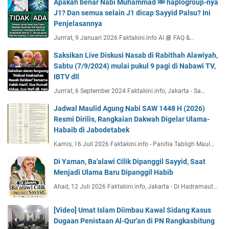
Apakah benar Nabi Muhammad ﷺ haplogroup-nya
J1? Dan semua selain J1 dicap Sayyid Palsu? Ini
Penjelasannya
Jum'at, 9 Januari 2026 Faktakini.info AI 📘 FAQ &…
Saksikan Live Diskusi Nasab di Rabithah Alawiyah,
Sabtu (7/9/2024) mulai pukul 9 pagi di Nabawi TV,
IBTV dll
Jum'at, 6 September 2024 Faktakini.info, Jakarta - Sa…
Jadwal Maulid Agung Nabi SAW 1448 H (2026)
Resmi Dirilis, Rangkaian Dakwah Digelar Ulama-
Habaib di Jabodetabek
Kamis, 16 Juli 2026 Faktakini.info - Panitia Tabligh Maul…
Di Yaman, Ba'alawi Cilik Dipanggil Sayyid, Saat
Menjadi Ulama Baru Dipanggil Habib
Ahad, 12 Juli 2026 Faktakini.info, Jakarta - Di Hadramaut…
[Video] Umat Islam Diimbau Kawal Sidang Kasus
Dugaan Penistaan Al-Qur'an di PN Rangkasbitung