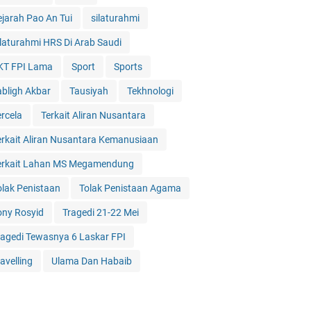
ejarah Pao An Tui
silaturahmi
ilaturahmi HRS Di Arab Saudi
KT FPI Lama
Sport
Sports
abligh Akbar
Tausiyah
Tekhnologi
ercela
Terkait Aliran Nusantara
erkait Aliran Nusantara Kemanusiaan
erkait Lahan MS Megamendung
olak Penistaan
Tolak Penistaan Agama
ony Rosyid
Tragedi 21-22 Mei
ragedi Tewasnya 6 Laskar FPI
avelling
Ulama Dan Habaib