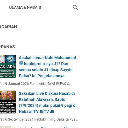
ULAMA & HABAIB
NCARIAN
RPANAS
Apakah benar Nabi Muhammad
ﷺ haplogroup-nya J1? Dan
semua selain J1 dicap Sayyid
Palsu? Ini Penjelasannya
at, 9 Januari 2026 Faktakini.info AI 📘 FAQ &…
Saksikan Live Diskusi Nasab di
Rabithah Alawiyah, Sabtu
(7/9/2024) mulai pukul 9 pagi di
Nabawi TV, IBTV dll
at, 6 September 2024 Faktakini.info, Jakarta - Sa…