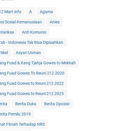
12 Mart Info
A
Agama
ksi Sosial Kemanusiaan
Anies
ntariksa
Anti Komunis
rab - Indonesia Tak Bisa Dipisahkan
tikel
Asyari Usman
ang Fuad & Kang Tjahja Gowes to Mekkah
ang Fuad Gowes To Reuni 212 2020
ang Fuad Gowes to Reuni 212 2022
ang Fuad Gowes to Reuni 212 2025
erita
Berita Duka
Berita Oposisi
erita Pemilu 2019
hat Fitnah Terhadap HRS