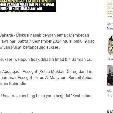
Kami
Mau
fo, Jakarta - Diskusi nasab dengan tema : Membedah
awi, hari Sabtu 7 September 2024 mulai pukul 9 pagi
iyah Pusat, berlangsung sukses.
ukses, walapun tidak dihadiri Imad bin Sarman cs.
Jaka
in Abdulqadir Assegaf (Ketua Maktab Daimi) dan Tim
uhammad Assegaf - Idrus Al Masyhur - Rumail Abbas -
imin Bahirudin
Ahad
n Umat melaunching buku yang berjudul "Keabsahan
dug
KA