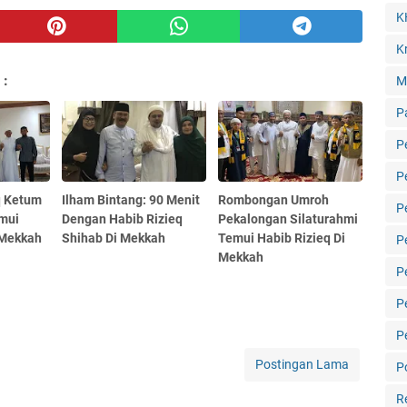
K
Kr
 :
M
P
P
P
q Ketum
Ilham Bintang: 90 Menit
Rombongan Umroh
P
emui
Dengan Habib Rizieq
Pekalongan Silaturahmi
 Mekkah
Shihab Di Mekkah
Temui Habib Rizieq Di
P
Mekkah
P
P
P
Postingan Lama
Po
R