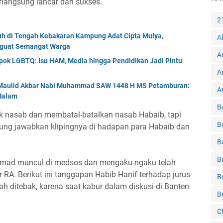
erlangsung lancar dan sukses.
2
tuh di Tengah Kebakaran Kampung Adat Cipta Mulya,
A
nguat Semangat Warga
A
ok LGBTQ: Isu HAM, Media hingga Pendidikan Jadi Pintu
A
r Maulid Akbar Nabi Muhammad SAW 1448 H MS Petamburan:
Ar
 Malam
B
k nasab dan membatal-batalkan nasab Habaib, tapi
B
gung jawabkan klipingnya di hadapan para Habaib dan
B
B
, Imad muncul di medsos dan mengaku-ngaku telah
RA. Berikut ini tanggapan Habib Hanif terhadap jurus
B
 ditebak, karena saat kabur dalam diskusi di Banten
B
C