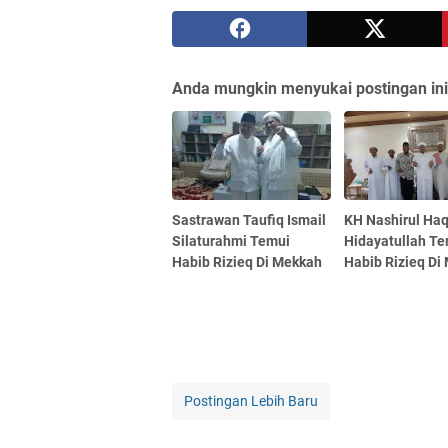
Anda mungkin menyukai postingan ini
Sastrawan Taufiq Ismail
KH Nashirul Ha
Silaturahmi Temui
Hidayatullah T
Habib Rizieq Di Mekkah
Habib Rizieq Di
Postingan Lebih Baru