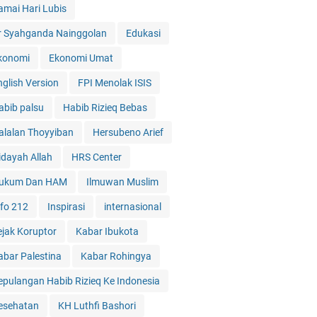
amai Hari Lubis
r Syahganda Nainggolan
Edukasi
konomi
Ekonomi Umat
nglish Version
FPI Menolak ISIS
abib palsu
Habib Rizieq Bebas
alalan Thoyyiban
Hersubeno Arief
idayah Allah
HRS Center
ukum Dan HAM
Ilmuwan Muslim
nfo 212
Inspirasi
internasional
ejak Koruptor
Kabar Ibukota
abar Palestina
Kabar Rohingya
epulangan Habib Rizieq Ke Indonesia
esehatan
KH Luthfi Bashori