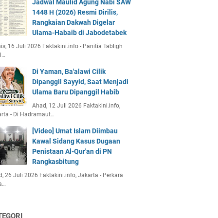
Jadwal Maulid Agung Nabi SAW
1448 H (2026) Resmi Dirilis,
Rangkaian Dakwah Digelar
Ulama-Habaib di Jabodetabek
s, 16 Juli 2026 Faktakini.info - Panitia Tabligh
l…
Di Yaman, Ba'alawi Cilik
Dipanggil Sayyid, Saat Menjadi
Ulama Baru Dipanggil Habib
Ahad, 12 Juli 2026 Faktakini.info,
rta - Di Hadramaut…
[Video] Umat Islam Diimbau
Kawal Sidang Kasus Dugaan
Penistaan Al-Qur'an di PN
Rangkasbitung
, 26 Juli 2026 Faktakini.info, Jakarta - Perkara
a…
TEGORI