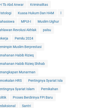
H Tb Abd Anwar
Kriminalitas
istologi
Kuasa Hukum Dan HAM
l
ahasiswa
MPUI-I
Muslim Uighur
ahlawan Revolusi Akhlak
palsu
ekerja
Pemilu 2024
emimpin Muslim Berprestasi
enahanan Habib Rizieq
enahanan Habib Rizieq Shihab
enangkapan Munarman
encekalan HRS
Pentingnya Syariat Isla
entingnya Syariat Islam
Pernikahan
litik
Proses Berdirinya FPI Baru
edaksional
Santri