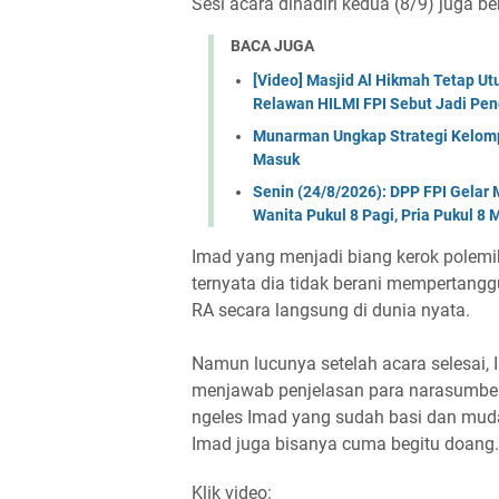
Sesi acara dihadiri kedua (8/9) juga b
BACA JUGA
[Video] Masjid Al Hikmah Tetap U
Relawan HILMI FPI Sebut Jadi Pe
Munarman Ungkap Strategi Kelomp
Masuk
Senin (24/8/2026): DPP FPI Gela
Wanita Pukul 8 Pagi, Pria Pukul 8
Imad yang menjadi biang kerok polemi
ternyata dia tidak berani mempertang
RA secara langsung di dunia nyata.
Namun lucunya setelah acara selesai
menjawab penjelasan para narasumber 
ngeles Imad yang sudah basi dan mudah
Imad juga bisanya cuma begitu doang.
Klik video: