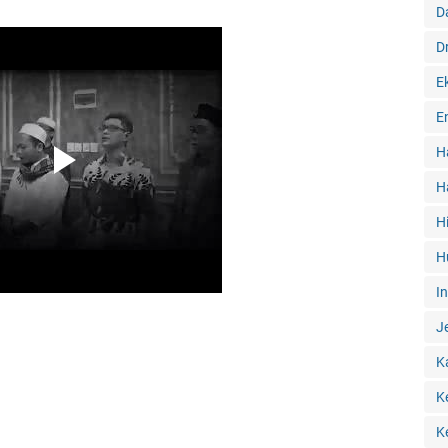
D
D
E
E
H
H
H
H
I
J
K
K
K