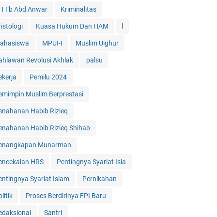
H Tb Abd Anwar
Kriminalitas
istologi
Kuasa Hukum Dan HAM
l
ahasiswa
MPUI-I
Muslim Uighur
ahlawan Revolusi Akhlak
palsu
ekerja
Pemilu 2024
emimpin Muslim Berprestasi
enahanan Habib Rizieq
enahanan Habib Rizieq Shihab
enangkapan Munarman
encekalan HRS
Pentingnya Syariat Isla
entingnya Syariat Islam
Pernikahan
litik
Proses Berdirinya FPI Baru
edaksional
Santri