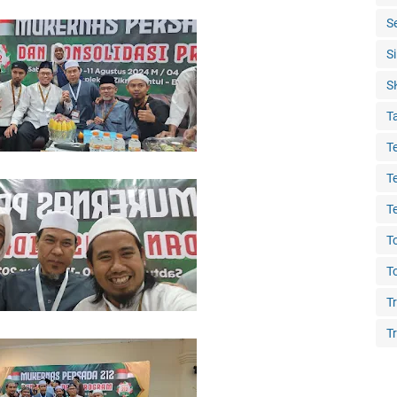
S
S
S
T
T
T
T
T
T
T
Tr