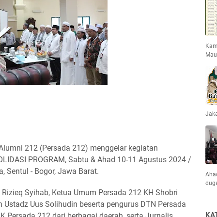
Kami
Mau
Jaka
n Alumni 212 (Persada 212) menggelar kegiatan
DASI PROGRAM, Sabtu & Ahad 10-11 Agustus 2024 /
, Sentul - Bogor, Jawa Barat.
Ahad
dug
ib Rizieq Syihab, Ketua Umum Persada 212 KH Shobri
n Ustadz Uus Solihudin beserta pengurus DTN Persada
KA
K Persada 212 dari berbagai daerah, serta Jurnalis