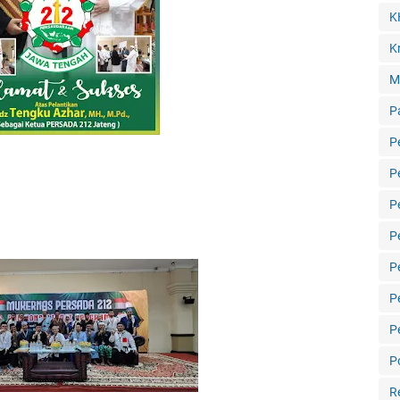
K
Kr
M
P
P
P
P
P
P
P
P
Po
R