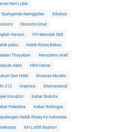
amai Hari Lubis
r Syahganda Nainggolan
Edukasi
konomi
Ekonomi Umat
nglish Version
FPI Menolak ISIS
abib palsu
Habib Rizieq Bebas
alalan Thoyyiban
Hersubeno Arief
idayah Allah
HRS Center
ukum Dan HAM
Ilmuwan Muslim
nfo 212
Inspirasi
internasional
ejak Koruptor
Kabar Ibukota
abar Palestina
Kabar Rohingya
epulangan Habib Rizieq Ke Indonesia
esehatan
KH Luthfi Bashori