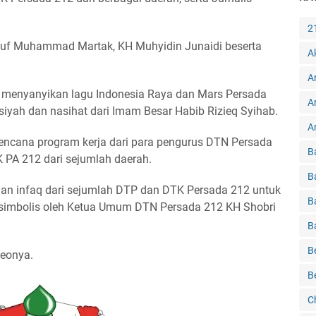
2
Yusuf Muhammad Martak, KH Muhyidin Junaidi beserta
A
A
n menyanyikan lagu Indonesia Raya dan Mars Persada
A
iyah dan nasihat dari Imam Besar Habib Rizieq Syihab.
Ar
rencana program kerja dari para pengurus DTN Persada
B
 PA 212 dari sejumlah daerah.
B
an infaq dari sejumlah DTP dan DTK Persada 212 untuk
B
ra simbolis oleh Ketua Umum DTN Persada 212 KH Shobri
B
B
deonya.
B
C