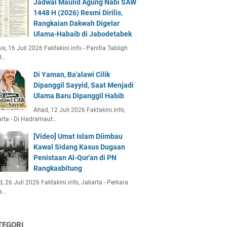
Jadwal Maulid Agung Nabi SAW
1448 H (2026) Resmi Dirilis,
Rangkaian Dakwah Digelar
Ulama-Habaib di Jabodetabek
s, 16 Juli 2026 Faktakini.info - Panitia Tabligh
l…
Di Yaman, Ba'alawi Cilik
Dipanggil Sayyid, Saat Menjadi
Ulama Baru Dipanggil Habib
Ahad, 12 Juli 2026 Faktakini.info,
rta - Di Hadramaut…
[Video] Umat Islam Diimbau
Kawal Sidang Kasus Dugaan
Penistaan Al-Qur'an di PN
Rangkasbitung
, 26 Juli 2026 Faktakini.info, Jakarta - Perkara
a…
TEGORI