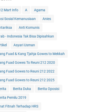
12 Mart Info
A
Agama
ksi Sosial Kemanusiaan
Anies
ntariksa
Anti Komunis
rab - Indonesia Tak Bisa Dipisahkan
tikel
Asyari Usman
ang Fuad & Kang Tjahja Gowes to Mekkah
ang Fuad Gowes To Reuni 212 2020
ang Fuad Gowes to Reuni 212 2022
ang Fuad Gowes to Reuni 212 2025
erita
Berita Duka
Berita Oposisi
erita Pemilu 2019
hat Fitnah Terhadap HRS