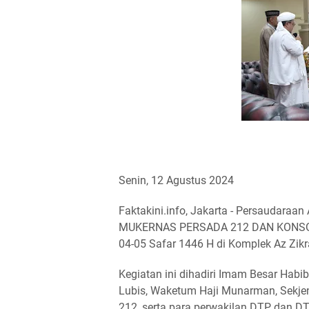
Senin, 12 Agustus 2024
Faktakini.info, Jakarta - Persaudaraa
MUKERNAS PERSADA 212 DAN KONSOLI
04-05 Safar 1446 H di Komplek Az Zikra
Kegiatan ini dihadiri Imam Besar Hab
Lubis, Waketum Haji Munarman, Sekje
212, serta para perwakilan DTP dan DT