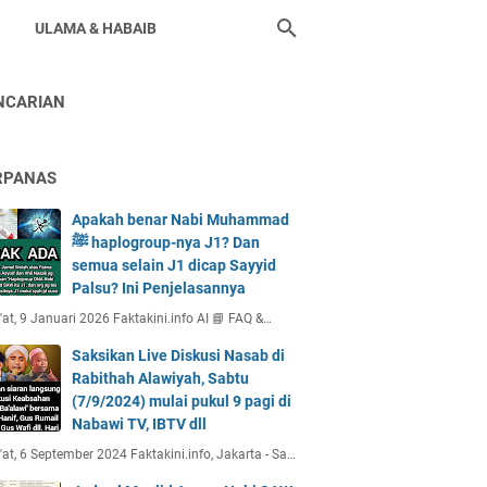
ULAMA & HABAIB
NCARIAN
RPANAS
Apakah benar Nabi Muhammad
ﷺ haplogroup-nya J1? Dan
semua selain J1 dicap Sayyid
Palsu? Ini Penjelasannya
at, 9 Januari 2026 Faktakini.info AI 📘 FAQ &…
Saksikan Live Diskusi Nasab di
Rabithah Alawiyah, Sabtu
(7/9/2024) mulai pukul 9 pagi di
Nabawi TV, IBTV dll
at, 6 September 2024 Faktakini.info, Jakarta - Sa…