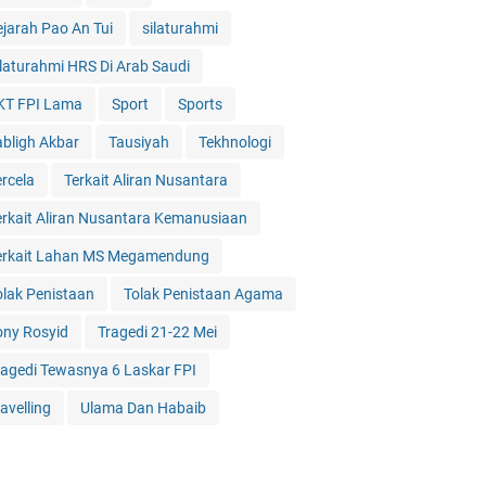
ejarah Pao An Tui
silaturahmi
ilaturahmi HRS Di Arab Saudi
KT FPI Lama
Sport
Sports
abligh Akbar
Tausiyah
Tekhnologi
ercela
Terkait Aliran Nusantara
erkait Aliran Nusantara Kemanusiaan
erkait Lahan MS Megamendung
olak Penistaan
Tolak Penistaan Agama
ony Rosyid
Tragedi 21-22 Mei
ragedi Tewasnya 6 Laskar FPI
avelling
Ulama Dan Habaib