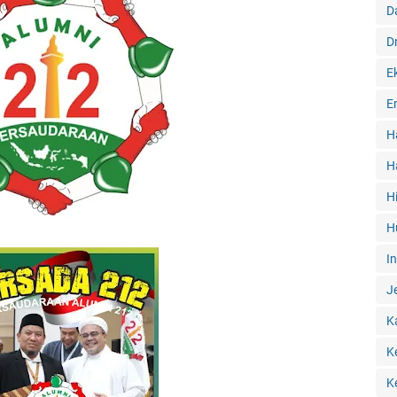
D
D
E
E
H
H
H
H
I
J
K
K
K