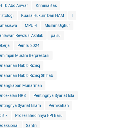
H Tb Abd Anwar
Kriminalitas
istologi
Kuasa Hukum Dan HAM
l
ahasiswa
MPUI-I
Muslim Uighur
ahlawan Revolusi Akhlak
palsu
ekerja
Pemilu 2024
emimpin Muslim Berprestasi
enahanan Habib Rizieq
enahanan Habib Rizieq Shihab
enangkapan Munarman
encekalan HRS
Pentingnya Syariat Isla
entingnya Syariat Islam
Pernikahan
litik
Proses Berdirinya FPI Baru
edaksional
Santri