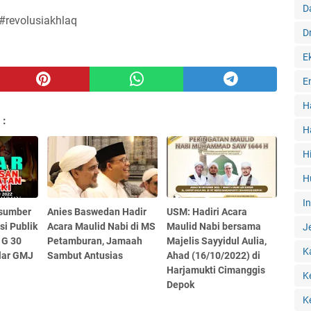
D
#revolusiakhlaq
D
E
E
H
 :
H
H
H
I
asumber
Anies Baswedan Hadir
USM: Hadiri Acara
si Publik
Acara Maulid Nabi di MS
Maulid Nabi bersama
J
 G 30
Petamburan, Jamaah
Majelis Sayyidul Aulia,
K
lar GMJ
Sambut Antusias
Ahad (16/10/2022) di
Harjamukti Cimanggis
K
Depok
K