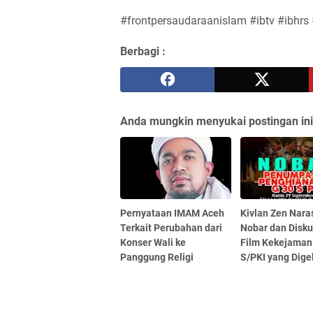
#frontpersaudaraanislam #ibtv #ibhrs 
Berbagi :
Anda mungkin menyukai postingan ini
Pernyataan IMAM Aceh
Kivlan Zen Nar
Terkait Perubahan dari
Nobar dan Disku
Konser Wali ke
Film Kekejaman
Panggung Religi
S/PKI yang Dige