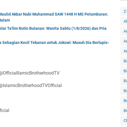
2
r Maulid Akbar Nabi Muhammad SAW 1448 H MS Petamburan:
 Malam
A
ar Ta'lim Rutin Bulanan: Wanita Sabtu (1/8/2026) dan Pria
A
A
a Sebagian Kecil Tekanan untuk Jokowi: Musuh Dia Berlapis-
Ar
B
B
OfficialIlamicBrotherhoodTV
B
IslamicBrotherhoodTVOfficial
B
B
icial
B
C