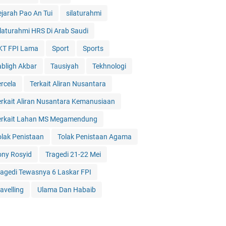
ejarah Pao An Tui
silaturahmi
ilaturahmi HRS Di Arab Saudi
KT FPI Lama
Sport
Sports
abligh Akbar
Tausiyah
Tekhnologi
ercela
Terkait Aliran Nusantara
erkait Aliran Nusantara Kemanusiaan
erkait Lahan MS Megamendung
olak Penistaan
Tolak Penistaan Agama
ony Rosyid
Tragedi 21-22 Mei
ragedi Tewasnya 6 Laskar FPI
avelling
Ulama Dan Habaib