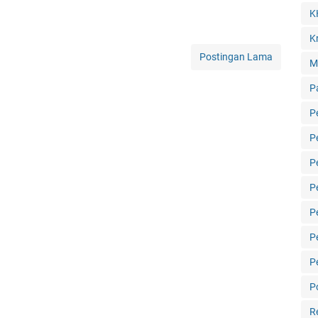
K
Kr
Postingan Lama
M
P
P
P
P
P
P
P
P
Po
R