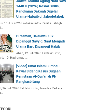
Jadwal Maulid Agung Nabi SAW
1448 H (2026) Resmi Dirilis,
Rangkaian Dakwah Digelar
Ulama-Habaib di Jabodetabek
s, 16 Juli 2026 Faktakini.info - Panitia Tabligh
l…
Di Yaman, Ba'alawi Cilik
Dipanggil Sayyid, Saat Menjadi
Ulama Baru Dipanggil Habib
Ahad, 12 Juli 2026 Faktakini.info,
rta - Di Hadramaut…
[Video] Umat Islam Diimbau
Kawal Sidang Kasus Dugaan
Penistaan Al-Qur'an di PN
Rangkasbitung
, 26 Juli 2026 Faktakini.info, Jakarta - Perkara
a…
TEGORI