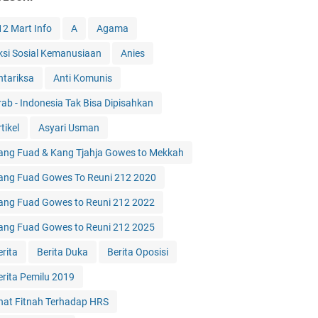
12 Mart Info
A
Agama
ksi Sosial Kemanusiaan
Anies
ntariksa
Anti Komunis
rab - Indonesia Tak Bisa Dipisahkan
tikel
Asyari Usman
ang Fuad & Kang Tjahja Gowes to Mekkah
ang Fuad Gowes To Reuni 212 2020
ang Fuad Gowes to Reuni 212 2022
ang Fuad Gowes to Reuni 212 2025
erita
Berita Duka
Berita Oposisi
erita Pemilu 2019
hat Fitnah Terhadap HRS