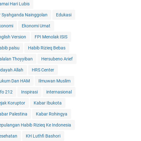
amai Hari Lubis
r Syahganda Nainggolan
Edukasi
konomi
Ekonomi Umat
nglish Version
FPI Menolak ISIS
abib palsu
Habib Rizieq Bebas
alalan Thoyyiban
Hersubeno Arief
idayah Allah
HRS Center
ukum Dan HAM
Ilmuwan Muslim
nfo 212
Inspirasi
internasional
ejak Koruptor
Kabar Ibukota
abar Palestina
Kabar Rohingya
epulangan Habib Rizieq Ke Indonesia
esehatan
KH Luthfi Bashori