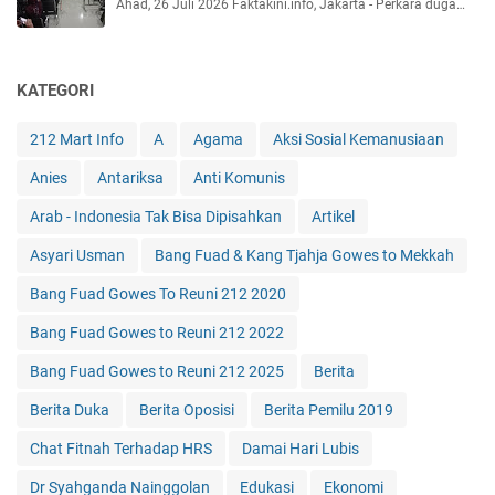
Ahad, 26 Juli 2026 Faktakini.info, Jakarta - Perkara duga…
KATEGORI
212 Mart Info
A
Agama
Aksi Sosial Kemanusiaan
Anies
Antariksa
Anti Komunis
Arab - Indonesia Tak Bisa Dipisahkan
Artikel
Asyari Usman
Bang Fuad & Kang Tjahja Gowes to Mekkah
Bang Fuad Gowes To Reuni 212 2020
Bang Fuad Gowes to Reuni 212 2022
Bang Fuad Gowes to Reuni 212 2025
Berita
Berita Duka
Berita Oposisi
Berita Pemilu 2019
Chat Fitnah Terhadap HRS
Damai Hari Lubis
Dr Syahganda Nainggolan
Edukasi
Ekonomi