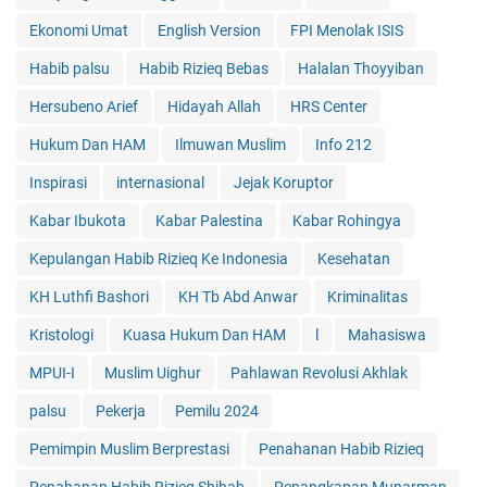
Ekonomi Umat
English Version
FPI Menolak ISIS
Habib palsu
Habib Rizieq Bebas
Halalan Thoyyiban
Hersubeno Arief
Hidayah Allah
HRS Center
Hukum Dan HAM
Ilmuwan Muslim
Info 212
Inspirasi
internasional
Jejak Koruptor
Kabar Ibukota
Kabar Palestina
Kabar Rohingya
Kepulangan Habib Rizieq Ke Indonesia
Kesehatan
KH Luthfi Bashori
KH Tb Abd Anwar
Kriminalitas
Kristologi
Kuasa Hukum Dan HAM
l
Mahasiswa
MPUI-I
Muslim Uighur
Pahlawan Revolusi Akhlak
palsu
Pekerja
Pemilu 2024
Pemimpin Muslim Berprestasi
Penahanan Habib Rizieq
Penahanan Habib Rizieq Shihab
Penangkapan Munarman