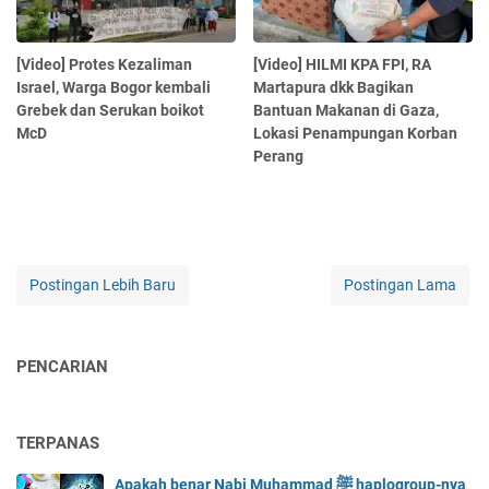
[Video] Protes Kezaliman
[Video] HILMI KPA FPI, RA
Israel, Warga Bogor kembali
Martapura dkk Bagikan
Grebek dan Serukan boikot
Bantuan Makanan di Gaza,
McD
Lokasi Penampungan Korban
Perang
Postingan Lebih Baru
Postingan Lama
PENCARIAN
TERPANAS
Apakah benar Nabi Muhammad ﷺ haplogroup-nya