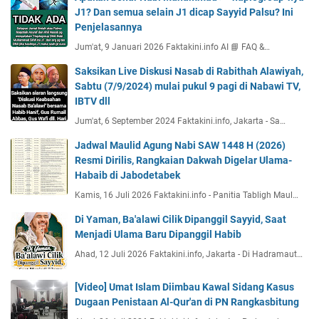
J1? Dan semua selain J1 dicap Sayyid Palsu? Ini
Penjelasannya
Jum'at, 9 Januari 2026 Faktakini.info AI 📘 FAQ &…
Saksikan Live Diskusi Nasab di Rabithah Alawiyah,
Sabtu (7/9/2024) mulai pukul 9 pagi di Nabawi TV,
IBTV dll
Jum'at, 6 September 2024 Faktakini.info, Jakarta - Sa…
Jadwal Maulid Agung Nabi SAW 1448 H (2026)
Resmi Dirilis, Rangkaian Dakwah Digelar Ulama-
Habaib di Jabodetabek
Kamis, 16 Juli 2026 Faktakini.info - Panitia Tabligh Maul…
Di Yaman, Ba'alawi Cilik Dipanggil Sayyid, Saat
Menjadi Ulama Baru Dipanggil Habib
Ahad, 12 Juli 2026 Faktakini.info, Jakarta - Di Hadramaut…
[Video] Umat Islam Diimbau Kawal Sidang Kasus
Dugaan Penistaan Al-Qur'an di PN Rangkasbitung