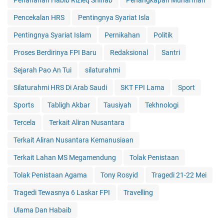
Pencekalan HRS
Pentingnya Syariat Isla
Pentingnya Syariat Islam
Pernikahan
Politik
Proses Berdirinya FPI Baru
Redaksional
Santri
Sejarah Pao An Tui
silaturahmi
Silaturahmi HRS Di Arab Saudi
SKT FPI Lama
Sport
Sports
Tabligh Akbar
Tausiyah
Tekhnologi
Tercela
Terkait Aliran Nusantara
Terkait Aliran Nusantara Kemanusiaan
Terkait Lahan MS Megamendung
Tolak Penistaan
Tolak Penistaan Agama
Tony Rosyid
Tragedi 21-22 Mei
Tragedi Tewasnya 6 Laskar FPI
Travelling
Ulama Dan Habaib