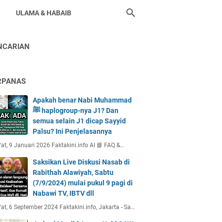
ULAMA & HABAIB
NCARIAN
RPANAS
Apakah benar Nabi Muhammad
ﷺ haplogroup-nya J1? Dan
semua selain J1 dicap Sayyid
Palsu? Ini Penjelasannya
at, 9 Januari 2026 Faktakini.info AI 📘 FAQ &…
Saksikan Live Diskusi Nasab di
Rabithah Alawiyah, Sabtu
(7/9/2024) mulai pukul 9 pagi di
Nabawi TV, IBTV dll
at, 6 September 2024 Faktakini.info, Jakarta - Sa…