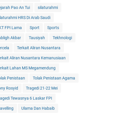
ejarah Pao An Tui
silaturahmi
ilaturahmi HRS Di Arab Saudi
KT FPI Lama
Sport
Sports
abligh Akbar
Tausiyah
Tekhnologi
ercela
Terkait Aliran Nusantara
erkait Aliran Nusantara Kemanusiaan
erkait Lahan MS Megamendung
olak Penistaan
Tolak Penistaan Agama
ony Rosyid
Tragedi 21-22 Mei
ragedi Tewasnya 6 Laskar FPI
avelling
Ulama Dan Habaib