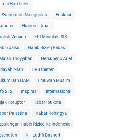
amai Hari Lubis
r Syahganda Nainggolan
Edukasi
konomi
Ekonomi Umat
nglish Version
FPI Menolak ISIS
abib palsu
Habib Rizieq Bebas
alalan Thoyyiban
Hersubeno Arief
idayah Allah
HRS Center
ukum Dan HAM
Ilmuwan Muslim
nfo 212
Inspirasi
internasional
ejak Koruptor
Kabar Ibukota
abar Palestina
Kabar Rohingya
epulangan Habib Rizieq Ke Indonesia
esehatan
KH Luthfi Bashori