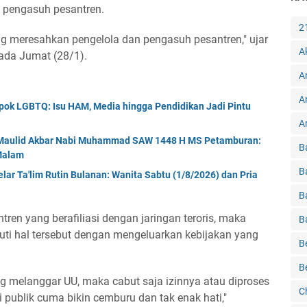
 pengasuh pesantren.
2
 yang meresahkan pengelola dan pengasuh pesantren," ujar
A
pada Jumat (28/1).
A
A
ok LGBTQ: Isu HAM, Media hingga Pendidikan Jadi Pintu
Ar
r Maulid Akbar Nabi Muhammad SAW 1448 H MS Petamburan:
B
 Malam
B
ar Ta'lim Rutin Bulanan: Wanita Sabtu (1/8/2026) dan Pria
B
tren yang berafiliasi dengan jaringan teroris, maka
B
ti hal tersebut dengan mengeluarkan kebijakan yang
B
B
g melanggar UU, maka cabut saja izinnya atau diproses
C
 publik cuma bikin cemburu dan tak enak hati,"