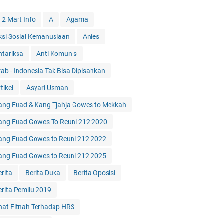
12 Mart Info
A
Agama
ksi Sosial Kemanusiaan
Anies
ntariksa
Anti Komunis
rab - Indonesia Tak Bisa Dipisahkan
tikel
Asyari Usman
ang Fuad & Kang Tjahja Gowes to Mekkah
ang Fuad Gowes To Reuni 212 2020
ang Fuad Gowes to Reuni 212 2022
ang Fuad Gowes to Reuni 212 2025
erita
Berita Duka
Berita Oposisi
erita Pemilu 2019
hat Fitnah Terhadap HRS