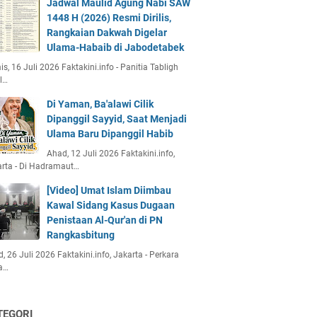
Jadwal Maulid Agung Nabi SAW
1448 H (2026) Resmi Dirilis,
Rangkaian Dakwah Digelar
Ulama-Habaib di Jabodetabek
s, 16 Juli 2026 Faktakini.info - Panitia Tabligh
l…
Di Yaman, Ba'alawi Cilik
Dipanggil Sayyid, Saat Menjadi
Ulama Baru Dipanggil Habib
Ahad, 12 Juli 2026 Faktakini.info,
rta - Di Hadramaut…
[Video] Umat Islam Diimbau
Kawal Sidang Kasus Dugaan
Penistaan Al-Qur'an di PN
Rangkasbitung
, 26 Juli 2026 Faktakini.info, Jakarta - Perkara
a…
TEGORI