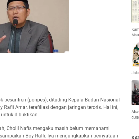
Kami
Mau
Jaka
dok pesantren (ponpes), dituding Kepala Badan Nasional
fli Amar, terafiliasi dengan jaringan teroris. Hal ini,
Ahad
 untuk dibuktikan.
dug
h, Cholil Nafis mengaku masih belum memahami
 disampaikan Boy Rafli. Iya mengungkapkan pernyataan
KA