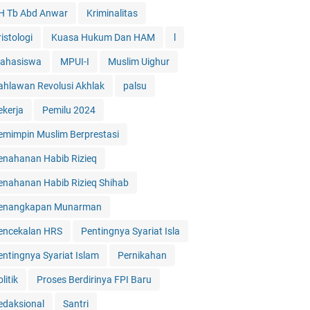
H Tb Abd Anwar
Kriminalitas
istologi
Kuasa Hukum Dan HAM
l
ahasiswa
MPUI-I
Muslim Uighur
ahlawan Revolusi Akhlak
palsu
ekerja
Pemilu 2024
emimpin Muslim Berprestasi
enahanan Habib Rizieq
enahanan Habib Rizieq Shihab
enangkapan Munarman
encekalan HRS
Pentingnya Syariat Isla
entingnya Syariat Islam
Pernikahan
litik
Proses Berdirinya FPI Baru
edaksional
Santri