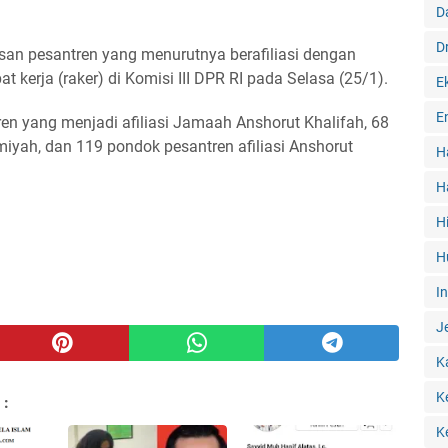
D
D
an pesantren yang menurutnya berafiliasi dengan
t kerja (raker) di Komisi III DPR RI pada Selasa (25/1).
E
E
en yang menjadi afiliasi Jamaah Anshorut Khalifah, 68
miyah, dan 119 pondok pesantren afiliasi Anshorut
H
H
H
H
I
J
K
K
 :
K