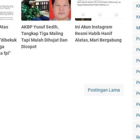
K
Kr
Atas
AKBP Yusuf Sedih,
Ini Akun Instagram
M
Tangkap Tiga Maling
Resmi Habib Hanif
P
"dibekuk
Tapi Malah Dihujat Dan
Alatas, Mari Bergabung
uga
Dicopot
P
a fpi"
P
P
P
Postingan Lama
P
P
P
Po
R