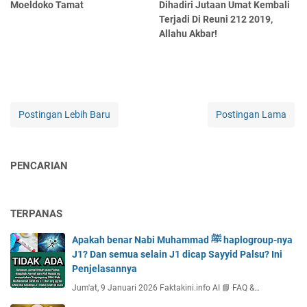
Moeldoko Tamat
Dihadiri Jutaan Umat Kembali
Terjadi Di Reuni 212 2019,
Allahu Akbar!
Postingan Lebih Baru
Postingan Lama
PENCARIAN
TERPANAS
Apakah benar Nabi Muhammad ﷺ haplogroup-nya
J1? Dan semua selain J1 dicap Sayyid Palsu? Ini
Penjelasannya
Jum'at, 9 Januari 2026 Faktakini.info AI 📘 FAQ &…