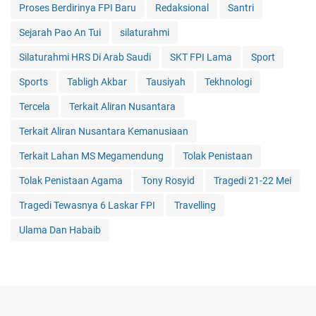
Proses Berdirinya FPI Baru
Redaksional
Santri
Sejarah Pao An Tui
silaturahmi
Silaturahmi HRS Di Arab Saudi
SKT FPI Lama
Sport
Sports
Tabligh Akbar
Tausiyah
Tekhnologi
Tercela
Terkait Aliran Nusantara
Terkait Aliran Nusantara Kemanusiaan
Terkait Lahan MS Megamendung
Tolak Penistaan
Tolak Penistaan Agama
Tony Rosyid
Tragedi 21-22 Mei
Tragedi Tewasnya 6 Laskar FPI
Travelling
Ulama Dan Habaib