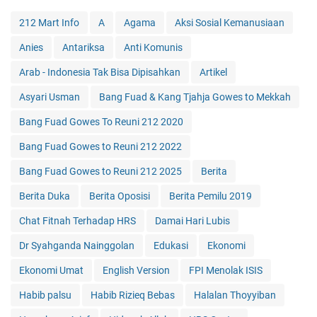
212 Mart Info
A
Agama
Aksi Sosial Kemanusiaan
Anies
Antariksa
Anti Komunis
Arab - Indonesia Tak Bisa Dipisahkan
Artikel
Asyari Usman
Bang Fuad & Kang Tjahja Gowes to Mekkah
Bang Fuad Gowes To Reuni 212 2020
Bang Fuad Gowes to Reuni 212 2022
Bang Fuad Gowes to Reuni 212 2025
Berita
Berita Duka
Berita Oposisi
Berita Pemilu 2019
Chat Fitnah Terhadap HRS
Damai Hari Lubis
Dr Syahganda Nainggolan
Edukasi
Ekonomi
Ekonomi Umat
English Version
FPI Menolak ISIS
Habib palsu
Habib Rizieq Bebas
Halalan Thoyyiban