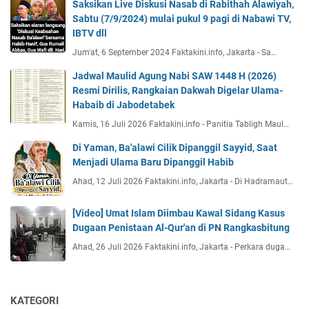
Saksikan Live Diskusi Nasab di Rabithah Alawiyah,
Sabtu (7/9/2024) mulai pukul 9 pagi di Nabawi TV,
IBTV dll
Jum'at, 6 September 2024 Faktakini.info, Jakarta - Sa…
Jadwal Maulid Agung Nabi SAW 1448 H (2026)
Resmi Dirilis, Rangkaian Dakwah Digelar Ulama-
Habaib di Jabodetabek
Kamis, 16 Juli 2026 Faktakini.info - Panitia Tabligh Maul…
Di Yaman, Ba'alawi Cilik Dipanggil Sayyid, Saat
Menjadi Ulama Baru Dipanggil Habib
Ahad, 12 Juli 2026 Faktakini.info, Jakarta - Di Hadramaut…
[Video] Umat Islam Diimbau Kawal Sidang Kasus
Dugaan Penistaan Al-Qur'an di PN Rangkasbitung
Ahad, 26 Juli 2026 Faktakini.info, Jakarta - Perkara duga…
KATEGORI