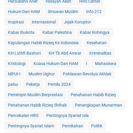
Hersubeno Arief
Hidayah Allah
HRS Center
Hukum Dan HAM
Ilmuwan Muslim
Info 212
Inspirasi
internasional
Jejak Koruptor
Kabar Ibukota
Kabar Palestina
Kabar Rohingya
Kepulangan Habib Rizieq Ke Indonesia
Kesehatan
KH Luthfi Bashori
KH Tb Abd Anwar
Kriminalitas
Kristologi
Kuasa Hukum Dan HAM
l
Mahasiswa
MPUI-I
Muslim Uighur
Pahlawan Revolusi Akhlak
palsu
Pekerja
Pemilu 2024
Pemimpin Muslim Berprestasi
Penahanan Habib Rizieq
Penahanan Habib Rizieq Shihab
Penangkapan Munarman
Pencekalan HRS
Pentingnya Syariat Isla
Pentingnya Syariat Islam
Pernikahan
Politik