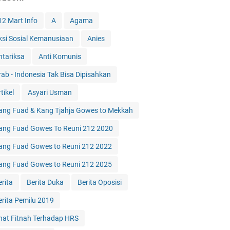
12 Mart Info
A
Agama
ksi Sosial Kemanusiaan
Anies
ntariksa
Anti Komunis
rab - Indonesia Tak Bisa Dipisahkan
tikel
Asyari Usman
ang Fuad & Kang Tjahja Gowes to Mekkah
ang Fuad Gowes To Reuni 212 2020
ang Fuad Gowes to Reuni 212 2022
ang Fuad Gowes to Reuni 212 2025
erita
Berita Duka
Berita Oposisi
erita Pemilu 2019
hat Fitnah Terhadap HRS