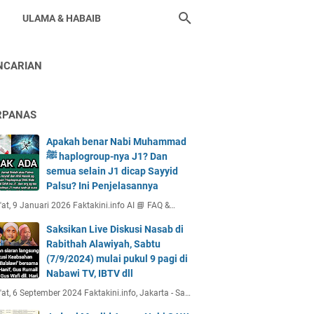
ULAMA & HABAIB
NCARIAN
RPANAS
Apakah benar Nabi Muhammad
ﷺ haplogroup-nya J1? Dan
semua selain J1 dicap Sayyid
Palsu? Ini Penjelasannya
at, 9 Januari 2026 Faktakini.info AI 📘 FAQ &…
Saksikan Live Diskusi Nasab di
Rabithah Alawiyah, Sabtu
(7/9/2024) mulai pukul 9 pagi di
Nabawi TV, IBTV dll
at, 6 September 2024 Faktakini.info, Jakarta - Sa…