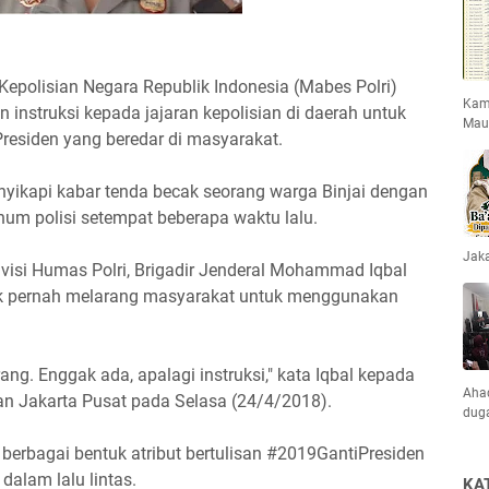
 Kepolisian Negara Republik Indonesia (Mabes Polri)
Kami
instruksi kepada jajaran kepolisian di daerah untuk
Mau
Presiden yang beredar di masyarakat.
yikapi kabar tenda becak seorang warga Binjai dengan
num polisi setempat beberapa waktu lalu.
Jaka
visi Humas Polri, Brigadir Jenderal Mohammad Iqbal
 pernah melarang masyarakat untuk menggunakan
ng. Enggak ada, apalagi instruksi," kata Iqbal kepada
Ahad
an Jakarta Pusat pada Selasa (24/4/2018).
dug
 berbagai bentuk atribut bertulisan #2019GantiPresiden
dalam lalu lintas.
KA