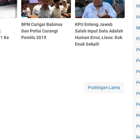
K
Kr
BPN Curigai Babinsa
KPU Enteng Jawab
M
:
Dan Polisi Curangi
Salah Input Data Adalah
C1 Ke
Pemilu 2019
Human Error, Lieus: Kok
P
Enak Sekali!
P
P
P
P
Postingan Lama
P
P
P
Po
R