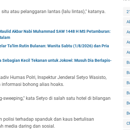
situ atau pelanggaran lantas (lalu lintas)," katanya.
2
A
r Maulid Akbar Nabi Muhammad SAW 1448 H MS Petamburan:
A
 Malam
A
ar Ta'lim Rutin Bulanan: Wanita Sabtu (1/8/2026) dan Pria
Ar
a Sebagian Kecil Tekanan untuk Jokowi: Musuh Dia Berlapis-
B
B
div Humas Polri, Inspektur Jenderal Setyo Wasisto,
B
informasi bohong alias hoaks.
B
g-sweeping," kata Setyo di salah satu hotel di bilangan
B
B
n polisi terhadap spanduk dan kaus bertulisan
C
h media daring dan sosial.