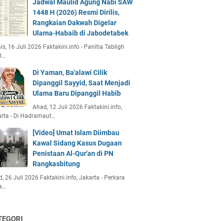
Jadwal Maulid Agung Nabi SAW
1448 H (2026) Resmi Dirilis,
Rangkaian Dakwah Digelar
Ulama-Habaib di Jabodetabek
s, 16 Juli 2026 Faktakini.info - Panitia Tabligh
l…
Di Yaman, Ba'alawi Cilik
Dipanggil Sayyid, Saat Menjadi
Ulama Baru Dipanggil Habib
Ahad, 12 Juli 2026 Faktakini.info,
rta - Di Hadramaut…
[Video] Umat Islam Diimbau
Kawal Sidang Kasus Dugaan
Penistaan Al-Qur'an di PN
Rangkasbitung
, 26 Juli 2026 Faktakini.info, Jakarta - Perkara
a…
TEGORI