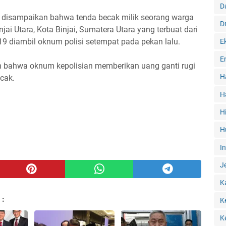
D
disampaikan bahwa tenda becak milik seorang warga
D
ai Utara, Kota Binjai, Sumatera Utara yang terbuat dari
19 diambil oknum polisi setempat pada pekan lalu.
E
E
n bahwa oknum kepolisian memberikan uang ganti rugi
H
cak.
H
H
H
I
J
K
 :
K
K