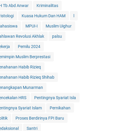
H Tb Abd Anwar
Kriminalitas
istologi
Kuasa Hukum Dan HAM
l
ahasiswa
MPUI-I
Muslim Uighur
ahlawan Revolusi Akhlak
palsu
ekerja
Pemilu 2024
emimpin Muslim Berprestasi
enahanan Habib Rizieq
enahanan Habib Rizieq Shihab
enangkapan Munarman
encekalan HRS
Pentingnya Syariat Isla
entingnya Syariat Islam
Pernikahan
litik
Proses Berdirinya FPI Baru
edaksional
Santri