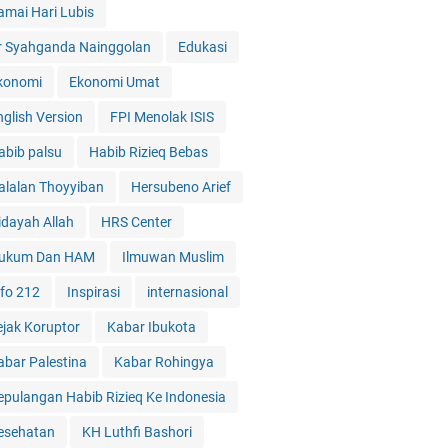
amai Hari Lubis
r Syahganda Nainggolan
Edukasi
konomi
Ekonomi Umat
nglish Version
FPI Menolak ISIS
abib palsu
Habib Rizieq Bebas
alalan Thoyyiban
Hersubeno Arief
idayah Allah
HRS Center
ukum Dan HAM
Ilmuwan Muslim
nfo 212
Inspirasi
internasional
ejak Koruptor
Kabar Ibukota
abar Palestina
Kabar Rohingya
epulangan Habib Rizieq Ke Indonesia
esehatan
KH Luthfi Bashori