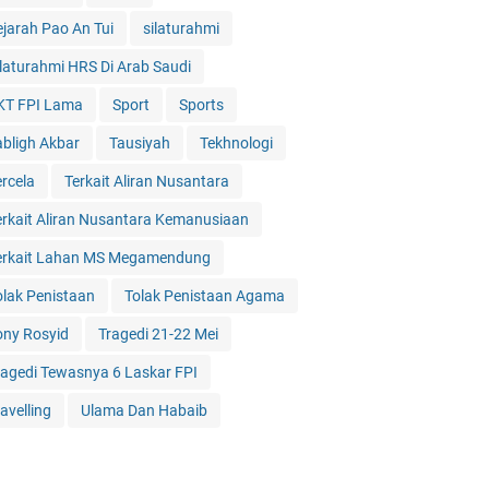
ejarah Pao An Tui
silaturahmi
ilaturahmi HRS Di Arab Saudi
KT FPI Lama
Sport
Sports
abligh Akbar
Tausiyah
Tekhnologi
ercela
Terkait Aliran Nusantara
erkait Aliran Nusantara Kemanusiaan
erkait Lahan MS Megamendung
olak Penistaan
Tolak Penistaan Agama
ony Rosyid
Tragedi 21-22 Mei
ragedi Tewasnya 6 Laskar FPI
avelling
Ulama Dan Habaib