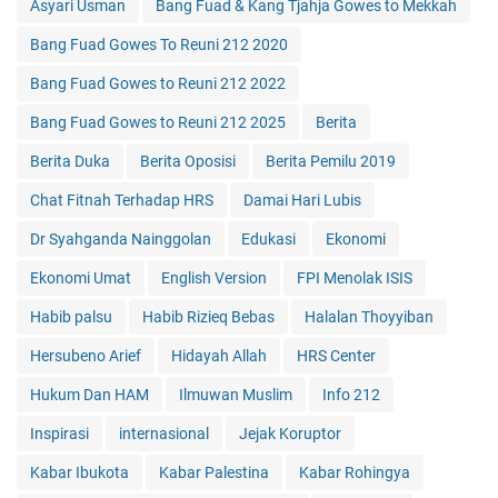
Asyari Usman
Bang Fuad & Kang Tjahja Gowes to Mekkah
Bang Fuad Gowes To Reuni 212 2020
Bang Fuad Gowes to Reuni 212 2022
Bang Fuad Gowes to Reuni 212 2025
Berita
Berita Duka
Berita Oposisi
Berita Pemilu 2019
Chat Fitnah Terhadap HRS
Damai Hari Lubis
Dr Syahganda Nainggolan
Edukasi
Ekonomi
Ekonomi Umat
English Version
FPI Menolak ISIS
Habib palsu
Habib Rizieq Bebas
Halalan Thoyyiban
Hersubeno Arief
Hidayah Allah
HRS Center
Hukum Dan HAM
Ilmuwan Muslim
Info 212
Inspirasi
internasional
Jejak Koruptor
Kabar Ibukota
Kabar Palestina
Kabar Rohingya