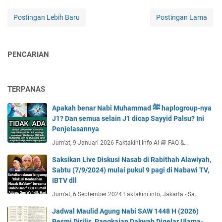
Postingan Lebih Baru
Postingan Lama
PENCARIAN
TERPANAS
Apakah benar Nabi Muhammad ﷺ haplogroup-nya
J1? Dan semua selain J1 dicap Sayyid Palsu? Ini
Penjelasannya
Jum'at, 9 Januari 2026 Faktakini.info AI 📘 FAQ &…
Saksikan Live Diskusi Nasab di Rabithah Alawiyah,
Sabtu (7/9/2024) mulai pukul 9 pagi di Nabawi TV,
IBTV dll
Jum'at, 6 September 2024 Faktakini.info, Jakarta - Sa…
Jadwal Maulid Agung Nabi SAW 1448 H (2026)
Resmi Dirilis, Rangkaian Dakwah Digelar Ulama-