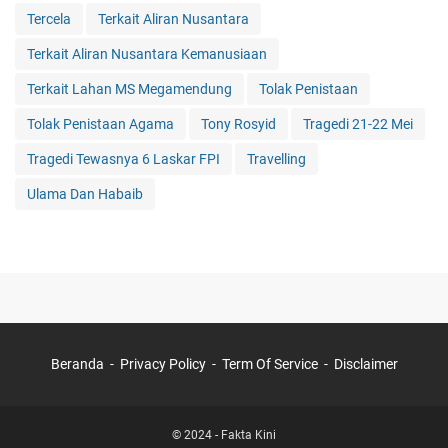
Tercela
Terkait Aliran Nusantara
Terkait Aliran Nusantara Kemanusiaan
Terkait Lahan MS Megamendung
Tolak Penistaan
Tolak Penistaan Agama
Tony Rosyid
Tragedi 21-22 Mei
Tragedi Tewasnya 6 Laskar FPI
Travelling
Ulama Dan Habaib
Beranda
Privacy Policy
Term Of Service
Disclaimer
© 2024 -
Fakta Kini