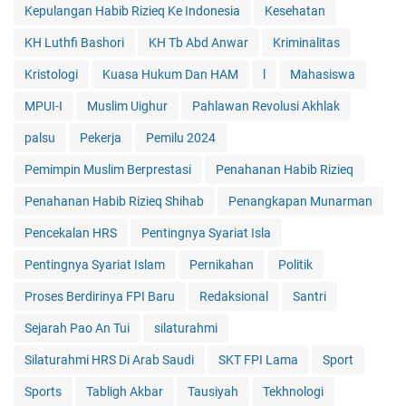
Kepulangan Habib Rizieq Ke Indonesia
Kesehatan
KH Luthfi Bashori
KH Tb Abd Anwar
Kriminalitas
Kristologi
Kuasa Hukum Dan HAM
l
Mahasiswa
MPUI-I
Muslim Uighur
Pahlawan Revolusi Akhlak
palsu
Pekerja
Pemilu 2024
Pemimpin Muslim Berprestasi
Penahanan Habib Rizieq
Penahanan Habib Rizieq Shihab
Penangkapan Munarman
Pencekalan HRS
Pentingnya Syariat Isla
Pentingnya Syariat Islam
Pernikahan
Politik
Proses Berdirinya FPI Baru
Redaksional
Santri
Sejarah Pao An Tui
silaturahmi
Silaturahmi HRS Di Arab Saudi
SKT FPI Lama
Sport
Sports
Tabligh Akbar
Tausiyah
Tekhnologi