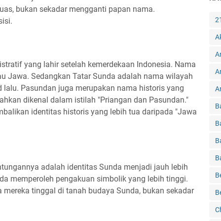
luas, bukan sekadar mengganti papan nama.
2
isi.
A
A
ratif yang lahir setelah kemerdekaan Indonesia. Nama
A
Pulau Jawa. Sedangkan Tatar Sunda adalah nama wilayah
 lalu. Pasundan juga merupakan nama historis yang
Ar
bahkan dikenal dalam istilah "Priangan dan Pasundan."
B
likan identitas historis yang lebih tua daripada "Jawa
B
B
B
ntungannya adalah identitas Sunda menjadi jauh lebih
B
nda memperoleh pengakuan simbolik yang lebih tinggi.
 mereka tinggal di tanah budaya Sunda, bukan sekadar
B
C