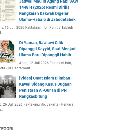
Jadwal Maulid Agung Nabi SAW
1448 H (2026) Resmi Dirilis,
Rangkaian Dakwah Digelar
Ulama-Habaib di Jabodetabek
s, 16 Juli 2026 Faktakini.info - Panitia Tabligh
l…
Di Yaman, Ba'alawi Cilik
Dipanggil Sayyid, Saat Menjadi
Ulama Baru Dipanggil Habib
Ahad, 12 Juli 2026 Faktakini.info,
rta - Di Hadramaut…
[Video] Umat Islam Diimbau
Kawal Sidang Kasus Dugaan
Penistaan Al-Qur'an di PN
Rangkasbitung
, 26 Juli 2026 Faktakini.info, Jakarta - Perkara
a…
TEGORI