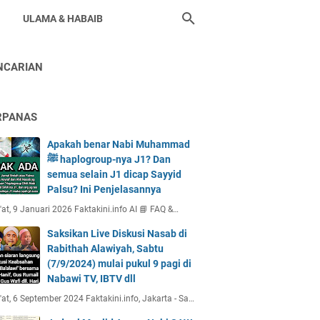
ULAMA & HABAIB
NCARIAN
RPANAS
Apakah benar Nabi Muhammad
ﷺ haplogroup-nya J1? Dan
semua selain J1 dicap Sayyid
Palsu? Ini Penjelasannya
at, 9 Januari 2026 Faktakini.info AI 📘 FAQ &…
Saksikan Live Diskusi Nasab di
Rabithah Alawiyah, Sabtu
(7/9/2024) mulai pukul 9 pagi di
Nabawi TV, IBTV dll
at, 6 September 2024 Faktakini.info, Jakarta - Sa…