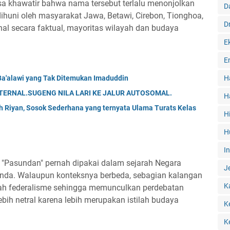
a khawatir bahwa nama tersebut terlalu menonjolkan
D
 dihuni oleh masyarakat Jawa, Betawi, Cirebon, Tionghoa,
D
hal secara faktual, mayoritas wilayah dan budaya
E
E
Ba'alawi yang Tak Ditemukan Imaduddin
H
ATERNAL.SUGENG NILA LARI KE JALUR AUTOSOMAL.
H
ah Riyan, Sosok Sederhana yang ternyata Ulama Turats Kelas
H
H
I
ma "Pasundan" pernah dipakai dalam sejarah Negara
J
da. Walaupun konteksnya berbeda, sebagian kalangan
K
ah federalisme sehingga memunculkan perdebatan
lebih netral karena lebih merupakan istilah budaya
K
K