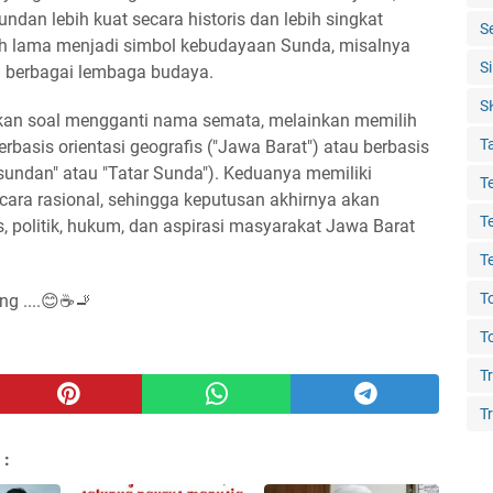
ndan lebih kuat secara historis dan lebih singkat
S
ah lama menjadi simbol kebudayaan Sunda, misalnya
S
an berbagai lembaga budaya.
S
ukan soal mengganti nama semata, melainkan memilih
T
erbasis orientasi geografis ("Jawa Barat") atau berbasis
sundan" atau "Tatar Sunda"). Keduanya memiliki
T
cara rasional, sehingga keputusan akhirnya akan
T
, politik, hukum, dan aspirasi masyarakat Jawa Barat
T
T
ng ....😊☕🚬
T
T
Tr
 :