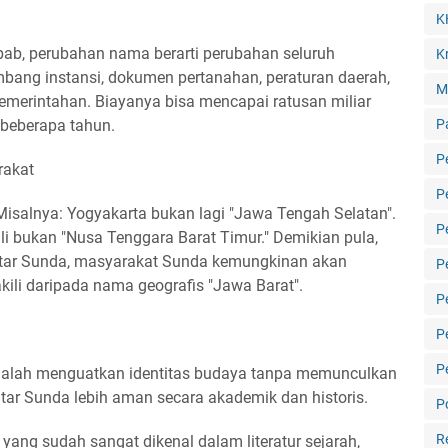
K
bab, perubahan nama berarti perubahan seluruh
Kr
ang instansi, dokumen pertanahan, peraturan daerah,
M
l pemerintahan. Biayanya bisa mencapai ratusan miliar
 beberapa tahun.
P
P
rakat
P
Misalnya: Yogyakarta bukan lagi "Jawa Tengah Selatan".
P
li bukan "Nusa Tenggara Barat Timur." Demikian pula,
tar Sunda, masyarakat Sunda kemungkinan akan
P
kili daripada nama geografis "Jawa Barat".
P
P
P
adalah menguatkan identitas budaya tanpa memunculkan
atar Sunda lebih aman secara akademik dan historis.
Po
R
ang sudah sangat dikenal dalam literatur sejarah,