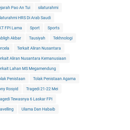
ejarah Pao An Tui
silaturahmi
ilaturahmi HRS Di Arab Saudi
KT FPI Lama
Sport
Sports
abligh Akbar
Tausiyah
Tekhnologi
ercela
Terkait Aliran Nusantara
erkait Aliran Nusantara Kemanusiaan
erkait Lahan MS Megamendung
olak Penistaan
Tolak Penistaan Agama
ony Rosyid
Tragedi 21-22 Mei
ragedi Tewasnya 6 Laskar FPI
avelling
Ulama Dan Habaib