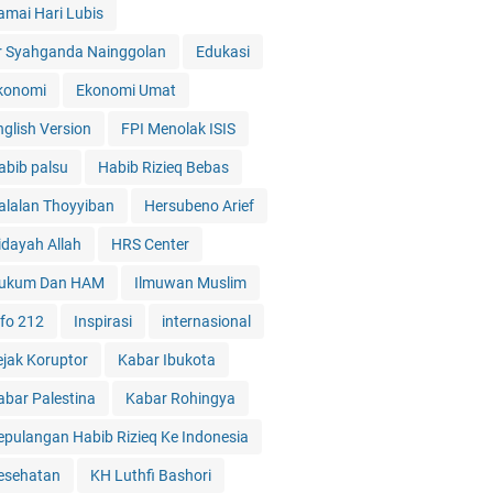
amai Hari Lubis
r Syahganda Nainggolan
Edukasi
konomi
Ekonomi Umat
nglish Version
FPI Menolak ISIS
abib palsu
Habib Rizieq Bebas
alalan Thoyyiban
Hersubeno Arief
idayah Allah
HRS Center
ukum Dan HAM
Ilmuwan Muslim
nfo 212
Inspirasi
internasional
ejak Koruptor
Kabar Ibukota
abar Palestina
Kabar Rohingya
epulangan Habib Rizieq Ke Indonesia
esehatan
KH Luthfi Bashori