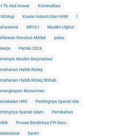
H Tb Abd Anwar
Kriminalitas
istologi
Kuasa Hukum Dan HAM
l
ahasiswa
MPUI-I
Muslim Uighur
ahlawan Revolusi Akhlak
palsu
ekerja
Pemilu 2024
emimpin Muslim Berprestasi
enahanan Habib Rizieq
enahanan Habib Rizieq Shihab
enangkapan Munarman
encekalan HRS
Pentingnya Syariat Isla
entingnya Syariat Islam
Pernikahan
litik
Proses Berdirinya FPI Baru
edaksional
Santri