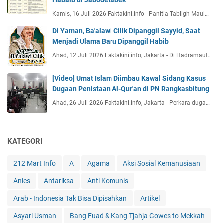
Habaib di Jabodetabek
Kamis, 16 Juli 2026 Faktakini.info - Panitia Tabligh Maul…
Di Yaman, Ba'alawi Cilik Dipanggil Sayyid, Saat
Menjadi Ulama Baru Dipanggil Habib
Ahad, 12 Juli 2026 Faktakini.info, Jakarta - Di Hadramaut…
[Video] Umat Islam Diimbau Kawal Sidang Kasus
Dugaan Penistaan Al-Qur'an di PN Rangkasbitung
Ahad, 26 Juli 2026 Faktakini.info, Jakarta - Perkara duga…
KATEGORI
212 Mart Info
A
Agama
Aksi Sosial Kemanusiaan
Anies
Antariksa
Anti Komunis
Arab - Indonesia Tak Bisa Dipisahkan
Artikel
Asyari Usman
Bang Fuad & Kang Tjahja Gowes to Mekkah