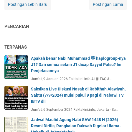
Postingan Lebih Baru
Postingan Lama
PENCARIAN
TERPANAS
Apakah benar Nabi Muhammad ﷺ haplogroup-nya
J1? Dan semua selain J1 dicap Sayyid Palsu? Ini
Penjelasannya
Jum'at, 9 Januari 2026 Faktakini.info AI 📘 FAQ &…
Saksikan Live Diskusi Nasab di Rabithah Alawiyah,
Sabtu (7/9/2024) mulai pukul 9 pagi di Nabawi TV,
IBTV dll
Jum'at, 6 September 2024 Faktakini.info, Jakarta - Sa…
Jadwal Maulid Agung Nabi SAW 1448 H (2026)
Resmi Dirilis, Rangkaian Dakwah Digelar Ulama-