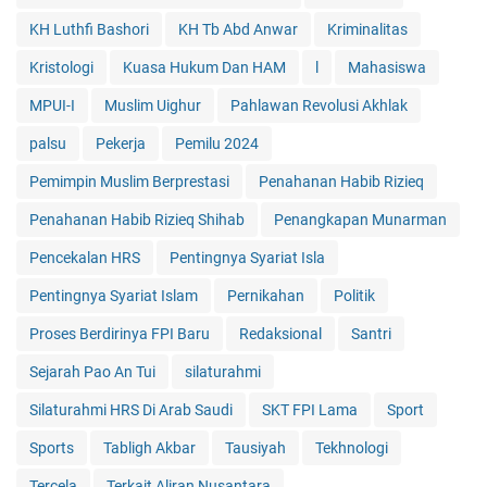
KH Luthfi Bashori
KH Tb Abd Anwar
Kriminalitas
Kristologi
Kuasa Hukum Dan HAM
l
Mahasiswa
MPUI-I
Muslim Uighur
Pahlawan Revolusi Akhlak
palsu
Pekerja
Pemilu 2024
Pemimpin Muslim Berprestasi
Penahanan Habib Rizieq
Penahanan Habib Rizieq Shihab
Penangkapan Munarman
Pencekalan HRS
Pentingnya Syariat Isla
Pentingnya Syariat Islam
Pernikahan
Politik
Proses Berdirinya FPI Baru
Redaksional
Santri
Sejarah Pao An Tui
silaturahmi
Silaturahmi HRS Di Arab Saudi
SKT FPI Lama
Sport
Sports
Tabligh Akbar
Tausiyah
Tekhnologi
Tercela
Terkait Aliran Nusantara