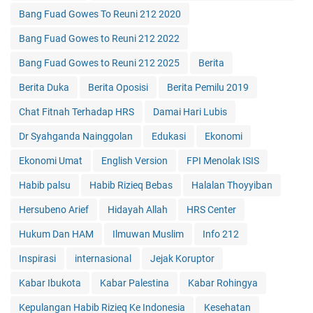
Bang Fuad Gowes To Reuni 212 2020
Bang Fuad Gowes to Reuni 212 2022
Bang Fuad Gowes to Reuni 212 2025
Berita
Berita Duka
Berita Oposisi
Berita Pemilu 2019
Chat Fitnah Terhadap HRS
Damai Hari Lubis
Dr Syahganda Nainggolan
Edukasi
Ekonomi
Ekonomi Umat
English Version
FPI Menolak ISIS
Habib palsu
Habib Rizieq Bebas
Halalan Thoyyiban
Hersubeno Arief
Hidayah Allah
HRS Center
Hukum Dan HAM
Ilmuwan Muslim
Info 212
Inspirasi
internasional
Jejak Koruptor
Kabar Ibukota
Kabar Palestina
Kabar Rohingya
Kepulangan Habib Rizieq Ke Indonesia
Kesehatan