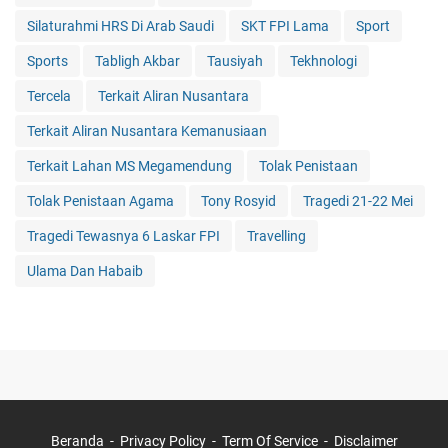
Silaturahmi HRS Di Arab Saudi
SKT FPI Lama
Sport
Sports
Tabligh Akbar
Tausiyah
Tekhnologi
Tercela
Terkait Aliran Nusantara
Terkait Aliran Nusantara Kemanusiaan
Terkait Lahan MS Megamendung
Tolak Penistaan
Tolak Penistaan Agama
Tony Rosyid
Tragedi 21-22 Mei
Tragedi Tewasnya 6 Laskar FPI
Travelling
Ulama Dan Habaib
Beranda
Privacy Policy
Term Of Service
Disclaimer