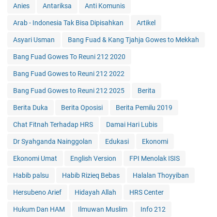
Anies
Antariksa
Anti Komunis
Arab - Indonesia Tak Bisa Dipisahkan
Artikel
Asyari Usman
Bang Fuad & Kang Tjahja Gowes to Mekkah
Bang Fuad Gowes To Reuni 212 2020
Bang Fuad Gowes to Reuni 212 2022
Bang Fuad Gowes to Reuni 212 2025
Berita
Berita Duka
Berita Oposisi
Berita Pemilu 2019
Chat Fitnah Terhadap HRS
Damai Hari Lubis
Dr Syahganda Nainggolan
Edukasi
Ekonomi
Ekonomi Umat
English Version
FPI Menolak ISIS
Habib palsu
Habib Rizieq Bebas
Halalan Thoyyiban
Hersubeno Arief
Hidayah Allah
HRS Center
Hukum Dan HAM
Ilmuwan Muslim
Info 212