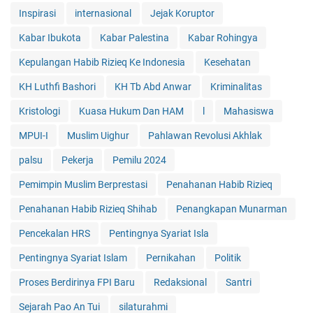
Inspirasi
internasional
Jejak Koruptor
Kabar Ibukota
Kabar Palestina
Kabar Rohingya
Kepulangan Habib Rizieq Ke Indonesia
Kesehatan
KH Luthfi Bashori
KH Tb Abd Anwar
Kriminalitas
Kristologi
Kuasa Hukum Dan HAM
l
Mahasiswa
MPUI-I
Muslim Uighur
Pahlawan Revolusi Akhlak
palsu
Pekerja
Pemilu 2024
Pemimpin Muslim Berprestasi
Penahanan Habib Rizieq
Penahanan Habib Rizieq Shihab
Penangkapan Munarman
Pencekalan HRS
Pentingnya Syariat Isla
Pentingnya Syariat Islam
Pernikahan
Politik
Proses Berdirinya FPI Baru
Redaksional
Santri
Sejarah Pao An Tui
silaturahmi