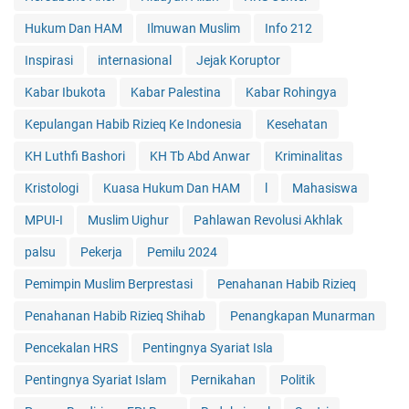
Hukum Dan HAM
Ilmuwan Muslim
Info 212
Inspirasi
internasional
Jejak Koruptor
Kabar Ibukota
Kabar Palestina
Kabar Rohingya
Kepulangan Habib Rizieq Ke Indonesia
Kesehatan
KH Luthfi Bashori
KH Tb Abd Anwar
Kriminalitas
Kristologi
Kuasa Hukum Dan HAM
l
Mahasiswa
MPUI-I
Muslim Uighur
Pahlawan Revolusi Akhlak
palsu
Pekerja
Pemilu 2024
Pemimpin Muslim Berprestasi
Penahanan Habib Rizieq
Penahanan Habib Rizieq Shihab
Penangkapan Munarman
Pencekalan HRS
Pentingnya Syariat Isla
Pentingnya Syariat Islam
Pernikahan
Politik