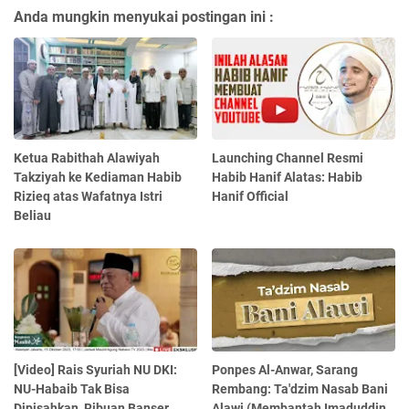
Anda mungkin menyukai postingan ini :
Ketua Rabithah Alawiyah
Launching Channel Resmi
Takziyah ke Kediaman Habib
Habib Hanif Alatas: Habib
Rizieq atas Wafatnya Istri
Hanif Official
Beliau
[Video] Rais Syuriah NU DKI:
Ponpes Al-Anwar, Sarang
NU-Habaib Tak Bisa
Rembang: Ta'dzim Nasab Bani
Dipisahkan, Ribuan Banser
Alawi (Membantah Imaduddin