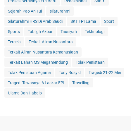
Proses Berdirinya FPI Baru
Redaksional
Santri
Sejarah Pao An Tui
silaturahmi
Silaturahmi HRS Di Arab Saudi
SKT FPI Lama
Sport
Sports
Tabligh Akbar
Tausiyah
Tekhnologi
Tercela
Terkait Aliran Nusantara
Terkait Aliran Nusantara Kemanusiaan
Terkait Lahan MS Megamendung
Tolak Penistaan
Tolak Penistaan Agama
Tony Rosyid
Tragedi 21-22 Mei
Tragedi Tewasnya 6 Laskar FPI
Travelling
Ulama Dan Habaib