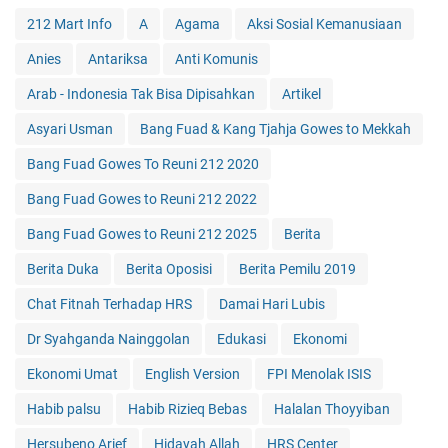
212 Mart Info
A
Agama
Aksi Sosial Kemanusiaan
Anies
Antariksa
Anti Komunis
Arab - Indonesia Tak Bisa Dipisahkan
Artikel
Asyari Usman
Bang Fuad & Kang Tjahja Gowes to Mekkah
Bang Fuad Gowes To Reuni 212 2020
Bang Fuad Gowes to Reuni 212 2022
Bang Fuad Gowes to Reuni 212 2025
Berita
Berita Duka
Berita Oposisi
Berita Pemilu 2019
Chat Fitnah Terhadap HRS
Damai Hari Lubis
Dr Syahganda Nainggolan
Edukasi
Ekonomi
Ekonomi Umat
English Version
FPI Menolak ISIS
Habib palsu
Habib Rizieq Bebas
Halalan Thoyyiban
Hersubeno Arief
Hidayah Allah
HRS Center