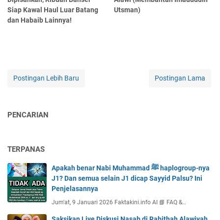
Siap Kawal Haul Luar Batang
Utsman)
dan Habaib Lainnya!
Postingan Lebih Baru
Postingan Lama
PENCARIAN
TERPANAS
Apakah benar Nabi Muhammad ﷺ haplogroup-nya
J1? Dan semua selain J1 dicap Sayyid Palsu? Ini
Penjelasannya
Jum'at, 9 Januari 2026 Faktakini.info AI 📘 FAQ &…
Saksikan Live Diskusi Nasab di Rabithah Alawiyah,