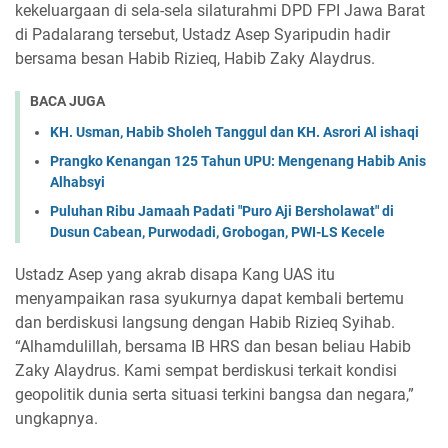
kekeluargaan di sela-sela silaturahmi DPD FPI Jawa Barat
di Padalarang tersebut, Ustadz Asep Syaripudin hadir
bersama besan Habib Rizieq, Habib Zaky Alaydrus.
BACA JUGA
KH. Usman, Habib Sholeh Tanggul dan KH. Asrori Al ishaqi
Prangko Kenangan 125 Tahun UPU: Mengenang Habib Anis
Alhabsyi
Puluhan Ribu Jamaah Padati "Puro Aji Bersholawat" di
Dusun Cabean, Purwodadi, Grobogan, PWI-LS Kecele
Ustadz Asep yang akrab disapa Kang UAS itu
menyampaikan rasa syukurnya dapat kembali bertemu
dan berdiskusi langsung dengan Habib Rizieq Syihab.
“Alhamdulillah, bersama IB HRS dan besan beliau Habib
Zaky Alaydrus. Kami sempat berdiskusi terkait kondisi
geopolitik dunia serta situasi terkini bangsa dan negara,”
ungkapnya.