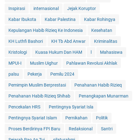
Inspirasi
internasional
Jejak Koruptor
Kabar Ibukota
Kabar Palestina
Kabar Rohingya
Kepulangan Habib Rizieq Ke Indonesia
Kesehatan
KH Luthfi Bashori
KH Tb Abd Anwar
Kriminalitas
Kristologi
Kuasa Hukum Dan HAM
l
Mahasiswa
MPUI-I
Muslim Uighur
Pahlawan Revolusi Akhlak
palsu
Pekerja
Pemilu 2024
Pemimpin Muslim Berprestasi
Penahanan Habib Rizieq
Penahanan Habib Rizieq Shihab
Penangkapan Munarman
Pencekalan HRS
Pentingnya Syariat Isla
Pentingnya Syariat Islam
Pernikahan
Politik
Proses Berdirinya FPI Baru
Redaksional
Santri
Sejarah Pao An Tui
silaturahmi