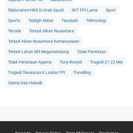
Silaturahmi HRS Di Arab Saudi
SKT FPI Lama
Sport
Sports
Tabligh Akbar
Tausiyah
Tekhnologi
Tercela
Terkait Aliran Nusantara
Terkait Aliran Nusantara Kemanusiaan
Terkait Lahan MS Megamendung
Tolak Penistaan
Tolak Penistaan Agama
Tony Rosyid
Tragedi 21-22 Mei
Tragedi Tewasnya 6 Laskar FPI
Travelling
Ulama Dan Habaib