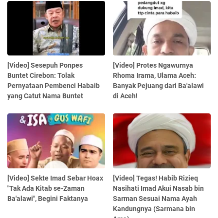
[Video] Sesepuh Ponpes
[Video] Protes Ngawurnya
Buntet Cirebon: Tolak
Rhoma Irama, Ulama Aceh:
Pernyataan Pembenci Habaib
Banyak Pejuang dari Ba'alawi
yang Catut Nama Buntet
di Aceh!
[Video] Sekte Imad Sebar Hoax
[Video] Tegas! Habib Rizieq
"Tak Ada Kitab se-Zaman
Nasihati Imad Akui Nasab bin
Ba'alawi", Begini Faktanya
Sarman Sesuai Nama Ayah
Kandungnya (Sarmana bin