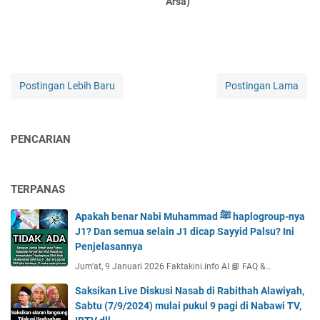
Arsa)
Postingan Lebih Baru
Postingan Lama
PENCARIAN
TERPANAS
Apakah benar Nabi Muhammad ﷺ haplogroup-nya
J1? Dan semua selain J1 dicap Sayyid Palsu? Ini
Penjelasannya
Jum'at, 9 Januari 2026 Faktakini.info AI 📘 FAQ &…
Saksikan Live Diskusi Nasab di Rabithah Alawiyah,
Sabtu (7/9/2024) mulai pukul 9 pagi di Nabawi TV,