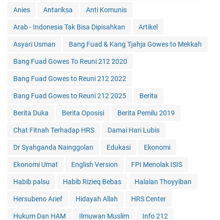
Anies
Antariksa
Anti Komunis
Arab - Indonesia Tak Bisa Dipisahkan
Artikel
Asyari Usman
Bang Fuad & Kang Tjahja Gowes to Mekkah
Bang Fuad Gowes To Reuni 212 2020
Bang Fuad Gowes to Reuni 212 2022
Bang Fuad Gowes to Reuni 212 2025
Berita
Berita Duka
Berita Oposisi
Berita Pemilu 2019
Chat Fitnah Terhadap HRS
Damai Hari Lubis
Dr Syahganda Nainggolan
Edukasi
Ekonomi
Ekonomi Umat
English Version
FPI Menolak ISIS
Habib palsu
Habib Rizieq Bebas
Halalan Thoyyiban
Hersubeno Arief
Hidayah Allah
HRS Center
Hukum Dan HAM
Ilmuwan Muslim
Info 212