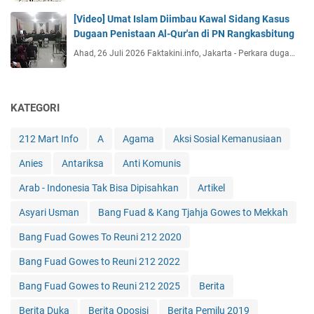
[Video] Umat Islam Diimbau Kawal Sidang Kasus
Dugaan Penistaan Al-Qur'an di PN Rangkasbitung
Ahad, 26 Juli 2026 Faktakini.info, Jakarta - Perkara duga…
KATEGORI
212 Mart Info
A
Agama
Aksi Sosial Kemanusiaan
Anies
Antariksa
Anti Komunis
Arab - Indonesia Tak Bisa Dipisahkan
Artikel
Asyari Usman
Bang Fuad & Kang Tjahja Gowes to Mekkah
Bang Fuad Gowes To Reuni 212 2020
Bang Fuad Gowes to Reuni 212 2022
Bang Fuad Gowes to Reuni 212 2025
Berita
Berita Duka
Berita Oposisi
Berita Pemilu 2019