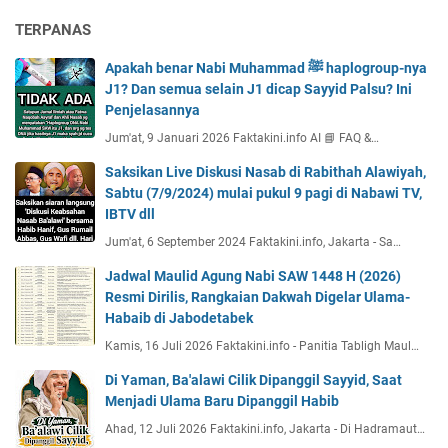
TERPANAS
Apakah benar Nabi Muhammad ﷺ haplogroup-nya
J1? Dan semua selain J1 dicap Sayyid Palsu? Ini
Penjelasannya
Jum'at, 9 Januari 2026 Faktakini.info AI 📘 FAQ &…
Saksikan Live Diskusi Nasab di Rabithah Alawiyah,
Sabtu (7/9/2024) mulai pukul 9 pagi di Nabawi TV,
IBTV dll
Jum'at, 6 September 2024 Faktakini.info, Jakarta - Sa…
Jadwal Maulid Agung Nabi SAW 1448 H (2026)
Resmi Dirilis, Rangkaian Dakwah Digelar Ulama-
Habaib di Jabodetabek
Kamis, 16 Juli 2026 Faktakini.info - Panitia Tabligh Maul…
Di Yaman, Ba'alawi Cilik Dipanggil Sayyid, Saat
Menjadi Ulama Baru Dipanggil Habib
Ahad, 12 Juli 2026 Faktakini.info, Jakarta - Di Hadramaut…