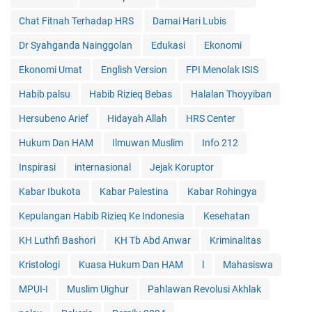
Chat Fitnah Terhadap HRS
Damai Hari Lubis
Dr Syahganda Nainggolan
Edukasi
Ekonomi
Ekonomi Umat
English Version
FPI Menolak ISIS
Habib palsu
Habib Rizieq Bebas
Halalan Thoyyiban
Hersubeno Arief
Hidayah Allah
HRS Center
Hukum Dan HAM
Ilmuwan Muslim
Info 212
Inspirasi
internasional
Jejak Koruptor
Kabar Ibukota
Kabar Palestina
Kabar Rohingya
Kepulangan Habib Rizieq Ke Indonesia
Kesehatan
KH Luthfi Bashori
KH Tb Abd Anwar
Kriminalitas
Kristologi
Kuasa Hukum Dan HAM
l
Mahasiswa
MPUI-I
Muslim Uighur
Pahlawan Revolusi Akhlak