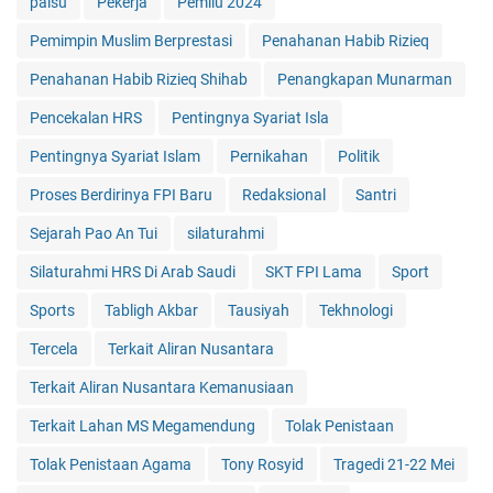
palsu
Pekerja
Pemilu 2024
Pemimpin Muslim Berprestasi
Penahanan Habib Rizieq
Penahanan Habib Rizieq Shihab
Penangkapan Munarman
Pencekalan HRS
Pentingnya Syariat Isla
Pentingnya Syariat Islam
Pernikahan
Politik
Proses Berdirinya FPI Baru
Redaksional
Santri
Sejarah Pao An Tui
silaturahmi
Silaturahmi HRS Di Arab Saudi
SKT FPI Lama
Sport
Sports
Tabligh Akbar
Tausiyah
Tekhnologi
Tercela
Terkait Aliran Nusantara
Terkait Aliran Nusantara Kemanusiaan
Terkait Lahan MS Megamendung
Tolak Penistaan
Tolak Penistaan Agama
Tony Rosyid
Tragedi 21-22 Mei