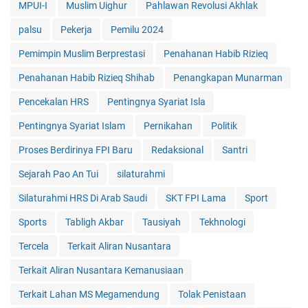
MPUI-I
Muslim Uighur
Pahlawan Revolusi Akhlak
palsu
Pekerja
Pemilu 2024
Pemimpin Muslim Berprestasi
Penahanan Habib Rizieq
Penahanan Habib Rizieq Shihab
Penangkapan Munarman
Pencekalan HRS
Pentingnya Syariat Isla
Pentingnya Syariat Islam
Pernikahan
Politik
Proses Berdirinya FPI Baru
Redaksional
Santri
Sejarah Pao An Tui
silaturahmi
Silaturahmi HRS Di Arab Saudi
SKT FPI Lama
Sport
Sports
Tabligh Akbar
Tausiyah
Tekhnologi
Tercela
Terkait Aliran Nusantara
Terkait Aliran Nusantara Kemanusiaan
Terkait Lahan MS Megamendung
Tolak Penistaan