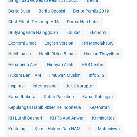
Bang Fuad Gowes to Reuni 212 2025
Berita
Berita Duka
Berita Oposisi
Berita Pemilu 2019
Chat Fitnah Terhadap HRS
Damai Hari Lubis
Dr Syahganda Nainggolan
Edukasi
Ekonomi
Ekonomi Umat
English Version
FPI Menolak ISIS
Habib palsu
Habib Rizieq Bebas
Halalan Thoyyiban
Hersubeno Arief
Hidayah Allah
HRS Center
Hukum Dan HAM
Ilmuwan Muslim
Info 212
Inspirasi
internasional
Jejak Koruptor
Kabar Ibukota
Kabar Palestina
Kabar Rohingya
Kepulangan Habib Rizieq Ke Indonesia
Kesehatan
KH Luthfi Bashori
KH Tb Abd Anwar
Kriminalitas
Kristologi
Kuasa Hukum Dan HAM
l
Mahasiswa