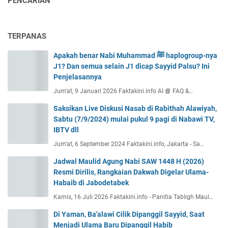
PENCARIAN
TERPANAS
Apakah benar Nabi Muhammad ﷺ haplogroup-nya
J1? Dan semua selain J1 dicap Sayyid Palsu? Ini
Penjelasannya
Jum'at, 9 Januari 2026 Faktakini.info AI 📘 FAQ &…
Saksikan Live Diskusi Nasab di Rabithah Alawiyah,
Sabtu (7/9/2024) mulai pukul 9 pagi di Nabawi TV,
IBTV dll
Jum'at, 6 September 2024 Faktakini.info, Jakarta - Sa…
Jadwal Maulid Agung Nabi SAW 1448 H (2026)
Resmi Dirilis, Rangkaian Dakwah Digelar Ulama-
Habaib di Jabodetabek
Kamis, 16 Juli 2026 Faktakini.info - Panitia Tabligh Maul…
Di Yaman, Ba'alawi Cilik Dipanggil Sayyid, Saat
Menjadi Ulama Baru Dipanggil Habib