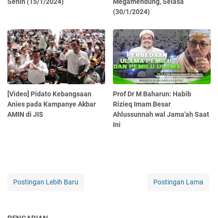
Senin (15/1/2024)
Megamendung, Selasa
(30/1/2024)
[Video] Pidato Kebangsaan
Prof Dr M Baharun: Habib
Anies pada Kampanye Akbar
Rizieq Imam Besar
AMIN di JIS
Ahlussunnah wal Jama'ah Saat
Ini
Postingan Lebih Baru
Postingan Lama