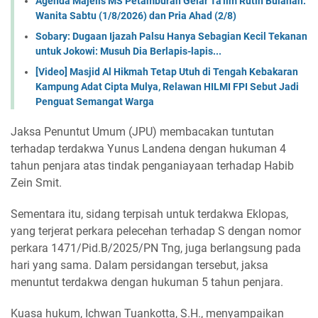
Agenda Majelis MS Petamburan Gelar Ta'lim Rutin Bulanan:
Wanita Sabtu (1/8/2026) dan Pria Ahad (2/8)
Sobary: Dugaan Ijazah Palsu Hanya Sebagian Kecil Tekanan
untuk Jokowi: Musuh Dia Berlapis-lapis...
[Video] Masjid Al Hikmah Tetap Utuh di Tengah Kebakaran
Kampung Adat Cipta Mulya, Relawan HILMI FPI Sebut Jadi
Penguat Semangat Warga
Jaksa Penuntut Umum (JPU) membacakan tuntutan
terhadap terdakwa Yunus Landena dengan hukuman 4
tahun penjara atas tindak penganiayaan terhadap Habib
Zein Smit.
Sementara itu, sidang terpisah untuk terdakwa Eklopas,
yang terjerat perkara pelecehan terhadap S dengan nomor
perkara 1471/Pid.B/2025/PN Tng, juga berlangsung pada
hari yang sama. Dalam persidangan tersebut, jaksa
menuntut terdakwa dengan hukuman 5 tahun penjara.
Kuasa hukum, Ichwan Tuankotta, S.H., menyampaikan