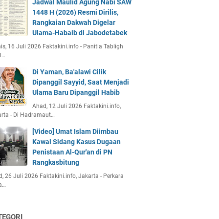
Jadwal Maulid Agung Nabi SAW
1448 H (2026) Resmi Dirilis,
Rangkaian Dakwah Digelar
Ulama-Habaib di Jabodetabek
s, 16 Juli 2026 Faktakini.info - Panitia Tabligh
l…
Di Yaman, Ba'alawi Cilik
Dipanggil Sayyid, Saat Menjadi
Ulama Baru Dipanggil Habib
Ahad, 12 Juli 2026 Faktakini.info,
rta - Di Hadramaut…
[Video] Umat Islam Diimbau
Kawal Sidang Kasus Dugaan
Penistaan Al-Qur'an di PN
Rangkasbitung
, 26 Juli 2026 Faktakini.info, Jakarta - Perkara
a…
TEGORI