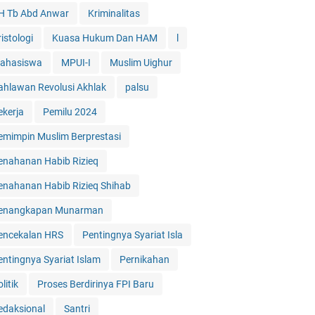
H Tb Abd Anwar
Kriminalitas
istologi
Kuasa Hukum Dan HAM
l
ahasiswa
MPUI-I
Muslim Uighur
ahlawan Revolusi Akhlak
palsu
ekerja
Pemilu 2024
emimpin Muslim Berprestasi
enahanan Habib Rizieq
enahanan Habib Rizieq Shihab
enangkapan Munarman
encekalan HRS
Pentingnya Syariat Isla
entingnya Syariat Islam
Pernikahan
litik
Proses Berdirinya FPI Baru
edaksional
Santri