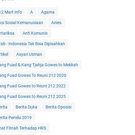
12 Mart Info
A
Agama
ksi Sosial Kemanusiaan
Anies
ntariksa
Anti Komunis
rab - Indonesia Tak Bisa Dipisahkan
tikel
Asyari Usman
ang Fuad & Kang Tjahja Gowes to Mekkah
ang Fuad Gowes To Reuni 212 2020
ang Fuad Gowes to Reuni 212 2022
ang Fuad Gowes to Reuni 212 2025
erita
Berita Duka
Berita Oposisi
erita Pemilu 2019
hat Fitnah Terhadap HRS