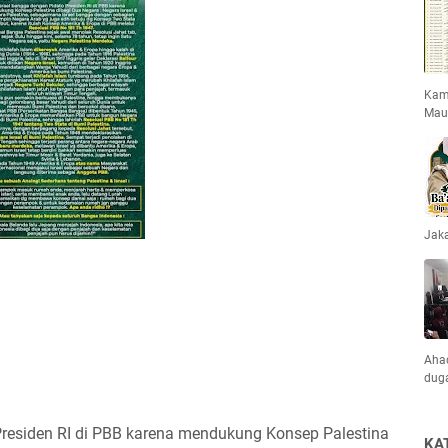
Kami
Mau
Jaka
Ahad
dug
 Presiden RI di PBB karena mendukung Konsep Palestina
KA