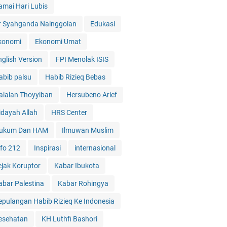
amai Hari Lubis
r Syahganda Nainggolan
Edukasi
konomi
Ekonomi Umat
nglish Version
FPI Menolak ISIS
abib palsu
Habib Rizieq Bebas
alalan Thoyyiban
Hersubeno Arief
idayah Allah
HRS Center
ukum Dan HAM
Ilmuwan Muslim
nfo 212
Inspirasi
internasional
ejak Koruptor
Kabar Ibukota
abar Palestina
Kabar Rohingya
epulangan Habib Rizieq Ke Indonesia
esehatan
KH Luthfi Bashori