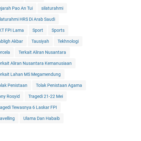
ejarah Pao An Tui
silaturahmi
ilaturahmi HRS Di Arab Saudi
KT FPI Lama
Sport
Sports
abligh Akbar
Tausiyah
Tekhnologi
ercela
Terkait Aliran Nusantara
erkait Aliran Nusantara Kemanusiaan
erkait Lahan MS Megamendung
olak Penistaan
Tolak Penistaan Agama
ony Rosyid
Tragedi 21-22 Mei
ragedi Tewasnya 6 Laskar FPI
avelling
Ulama Dan Habaib