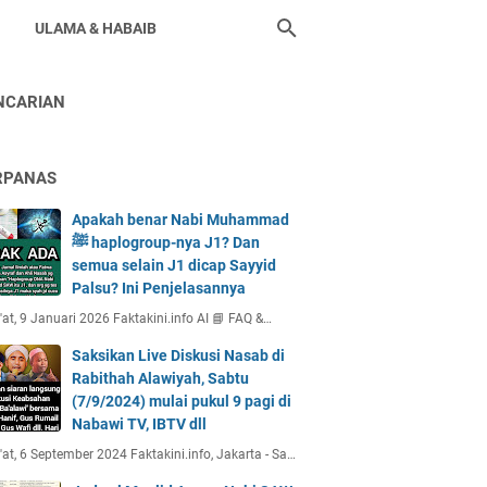
ULAMA & HABAIB
NCARIAN
RPANAS
Apakah benar Nabi Muhammad
ﷺ haplogroup-nya J1? Dan
semua selain J1 dicap Sayyid
Palsu? Ini Penjelasannya
at, 9 Januari 2026 Faktakini.info AI 📘 FAQ &…
Saksikan Live Diskusi Nasab di
Rabithah Alawiyah, Sabtu
(7/9/2024) mulai pukul 9 pagi di
Nabawi TV, IBTV dll
at, 6 September 2024 Faktakini.info, Jakarta - Sa…