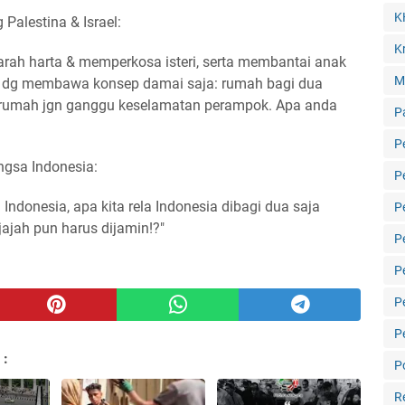
K
Palestina & Israel:
Kr
ah harta & memperkosa isteri, serta membantai anak
M
n dg membawa konsep damai saja: rumah bagi dua
rumah jgn ganggu keselamatan perampok. Apa anda
P
P
ngsa Indonesia:
P
Indonesia, apa kita rela Indonesia dibagi dua saja
P
ajah pun harus dijamin!?"
P
P
P
P
 :
Po
R