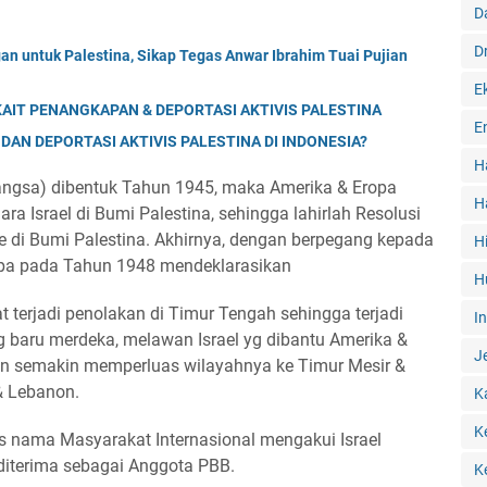
D
D
n untuk Palestina, Sikap Tegas Anwar Ibrahim Tuai Pujian
E
KAIT PENANGKAPAN & DEPORTASI AKTIVIS PALESTINA
E
AN DEPORTASI AKTIVIS PALESTINA DI INDONESIA?
H
angsa) dibentuk Tahun 1945, maka Amerika & Eropa
H
Israel di Bumi Palestina, sehingga lahirlah Resolusi
 di Bumi Palestina. Akhirnya, dengan berpegang kepada
H
ropa pada Tahun 1948 mendeklarasikan
H
t terjadi penolakan di Timur Tengah sehingga terjadi
I
g baru merdeka, melawan Israel yg dibantu Amerika &
J
hkan semakin memperluas wilayahnya ke Timur Mesir &
 & Lebanon.
K
K
 nama Masyarakat Internasional mengakui Israel
diterima sebagai Anggota PBB.
K