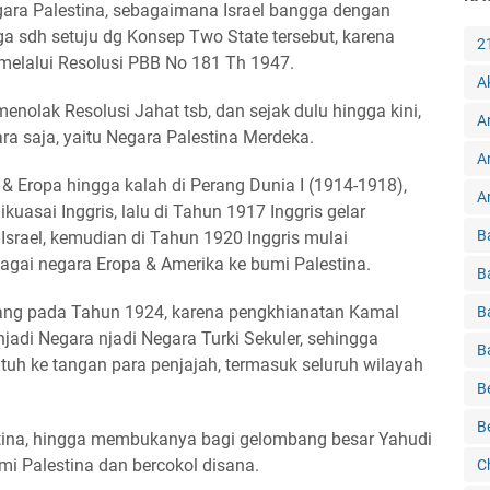
gara Palestina, sebagaimana Israel bangga dengan
a sdh setuju dg Konsep Two State tersebut, karena
2
 melalui Resolusi PBB No 181 Th 1947.
A
enolak Resolusi Jahat tsb, dan sejak dulu hingga kini,
A
ra saja, yaitu Negara Palestina Merdeka.
A
 & Eropa hingga kalah di Perang Dunia I (1914-1918),
Ar
uasai Inggris, lalu di Tahun 1917 Inggris gelar
B
 Israel, kemudian di Tahun 1920 Inggris mulai
gai negara Eropa & Amerika ke bumi Palestina.
B
bang pada Tahun 1924, karena pengkhianatan Kamal
B
jadi Negara njadi Negara Turki Sekuler, sehingga
B
atuh ke tangan para penjajah, termasuk seluruh wilayah
B
B
stina, hingga membukanya bagi gelombang besar Yahudi
i Palestina dan bercokol disana.
C