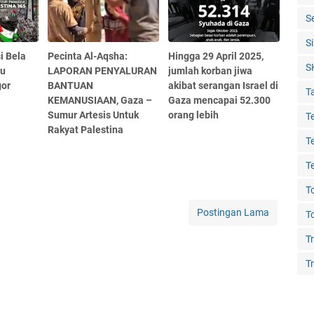
S
S
i Bela
Pecinta Al-Aqsha:
Hingga 29 April 2025,
S
gu
LAPORAN PENYALURAN
jumlah korban jiwa
gor
BANTUAN
akibat serangan Israel di
T
KEMANUSIAAN, Gaza –
Gaza mencapai 52.300
Sumur Artesis Untuk
orang lebih
T
Rakyat Palestina
T
T
T
Postingan Lama
T
T
Tr