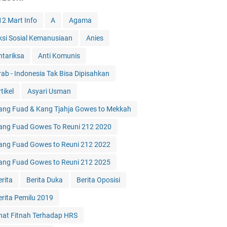
12 Mart Info
A
Agama
ksi Sosial Kemanusiaan
Anies
ntariksa
Anti Komunis
rab - Indonesia Tak Bisa Dipisahkan
tikel
Asyari Usman
ang Fuad & Kang Tjahja Gowes to Mekkah
ang Fuad Gowes To Reuni 212 2020
ang Fuad Gowes to Reuni 212 2022
ang Fuad Gowes to Reuni 212 2025
erita
Berita Duka
Berita Oposisi
erita Pemilu 2019
hat Fitnah Terhadap HRS