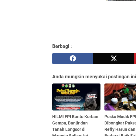
Berbagi :
Anda mungkin menyukai postingan ini
HILMI FPI Bantu Korban
Posko Mudik FP
Gempa, Banjir dan
Dibongkar Paksa 
Tanah Longsor di
Refly Harun dan
Mamuju Sulbar, Ini
Berbuat Baik Sa