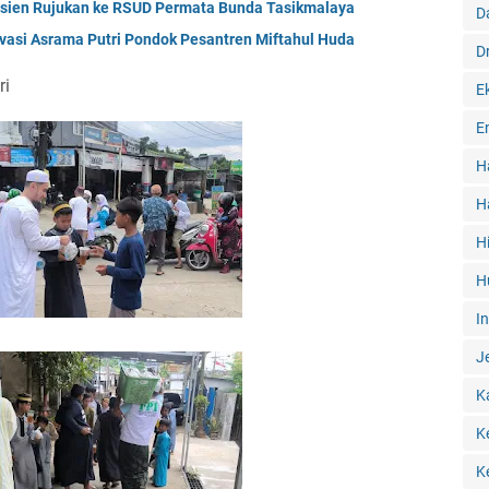
asien Rujukan ke RSUD Permata Bunda Tasikmalaya
D
vasi Asrama Putri Pondok Pesantren Miftahul Huda
D
ri
E
E
H
H
H
H
I
J
K
K
K