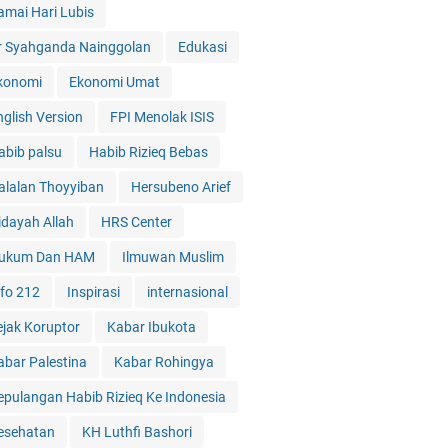
amai Hari Lubis
r Syahganda Nainggolan
Edukasi
konomi
Ekonomi Umat
nglish Version
FPI Menolak ISIS
abib palsu
Habib Rizieq Bebas
alalan Thoyyiban
Hersubeno Arief
idayah Allah
HRS Center
ukum Dan HAM
Ilmuwan Muslim
nfo 212
Inspirasi
internasional
ejak Koruptor
Kabar Ibukota
abar Palestina
Kabar Rohingya
epulangan Habib Rizieq Ke Indonesia
esehatan
KH Luthfi Bashori