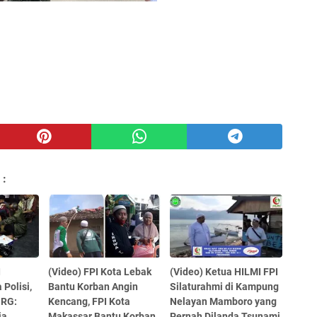
 :
I
(Video) FPI Kota Lebak
(Video) Ketua HILMI FPI
Polisi,
Bantu Korban Angin
Silaturahmi di Kampung
 RG:
Kencang, FPI Kota
Nelayan Mamboro yang
ja
Makassar Bantu Korban
Pernah Dilanda Tsunami