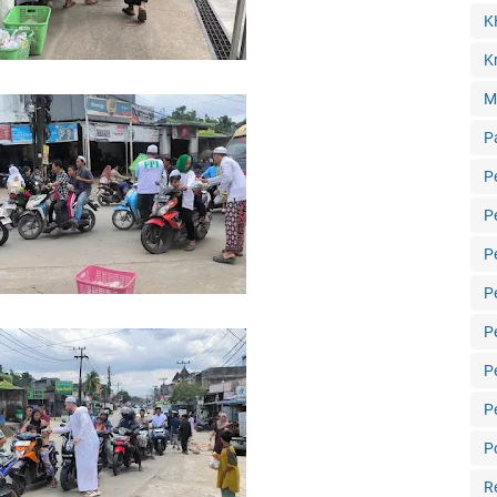
K
Kr
M
P
P
P
P
P
P
P
P
Po
R