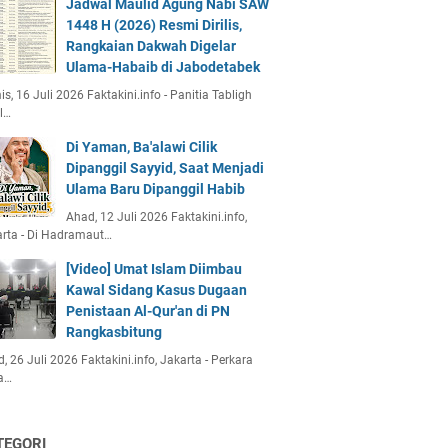
Jadwal Maulid Agung Nabi SAW
1448 H (2026) Resmi Dirilis,
Rangkaian Dakwah Digelar
Ulama-Habaib di Jabodetabek
s, 16 Juli 2026 Faktakini.info - Panitia Tabligh
l…
Di Yaman, Ba'alawi Cilik
Dipanggil Sayyid, Saat Menjadi
Ulama Baru Dipanggil Habib
Ahad, 12 Juli 2026 Faktakini.info,
rta - Di Hadramaut…
[Video] Umat Islam Diimbau
Kawal Sidang Kasus Dugaan
Penistaan Al-Qur'an di PN
Rangkasbitung
, 26 Juli 2026 Faktakini.info, Jakarta - Perkara
a…
TEGORI