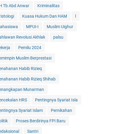
H Tb Abd Anwar
Kriminalitas
istologi
Kuasa Hukum Dan HAM
l
ahasiswa
MPUI-I
Muslim Uighur
ahlawan Revolusi Akhlak
palsu
ekerja
Pemilu 2024
emimpin Muslim Berprestasi
enahanan Habib Rizieq
enahanan Habib Rizieq Shihab
enangkapan Munarman
encekalan HRS
Pentingnya Syariat Isla
entingnya Syariat Islam
Pernikahan
litik
Proses Berdirinya FPI Baru
edaksional
Santri