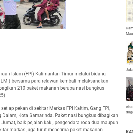
Kami
Mau
Jaka
daraan Islam (FPI) Kalimantan Timur melalui bidang
HILMI) bersama para relawan kembali melaksanakan
agikan 210 paket makanan berupa nasi bungkus
5).
Ahad
 setiap pekan di sekitar Markas FPI Kaltim, Gang FPI,
dug
ng Dalam, Kota Samarinda. Paket nasi bungkus dibagikan
t Jumat, baik pejalan kaki, pengendara roda dua maupun
sekitar markas juga turut menerima paket makanan
KA