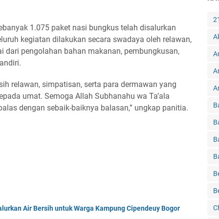
2
ebanyak 1.075 paket nasi bungkus telah disalurkan
A
luruh kegiatan dilakukan secara swadaya oleh relawan,
lai dari pengolahan bahan makanan, pembungkusan,
A
ndiri.
A
sih relawan, simpatisan, serta para dermawan yang
Ar
 kepada umat. Semoga Allah Subhanahu wa Ta’ala
B
las dengan sebaik-baiknya balasan,” ungkap panitia.
B
B
B
B
B
C
Salurkan Air Bersih untuk Warga Kampung Cipendeuy Bogor