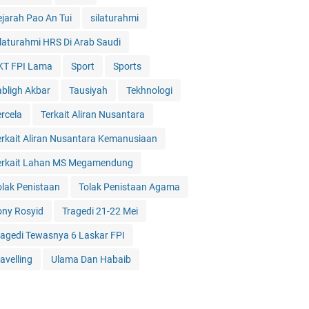
ejarah Pao An Tui
silaturahmi
ilaturahmi HRS Di Arab Saudi
KT FPI Lama
Sport
Sports
abligh Akbar
Tausiyah
Tekhnologi
ercela
Terkait Aliran Nusantara
erkait Aliran Nusantara Kemanusiaan
erkait Lahan MS Megamendung
olak Penistaan
Tolak Penistaan Agama
ony Rosyid
Tragedi 21-22 Mei
ragedi Tewasnya 6 Laskar FPI
avelling
Ulama Dan Habaib