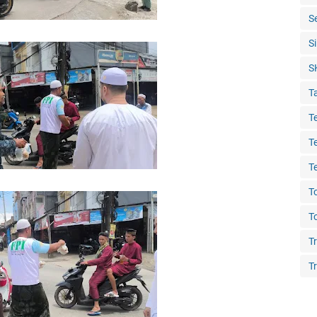
S
S
S
T
T
T
T
T
T
T
Tr