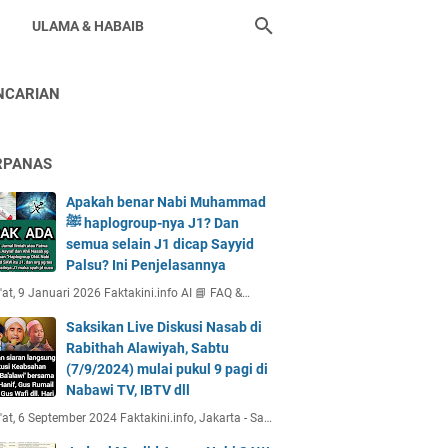
ULAMA & HABAIB
NCARIAN
RPANAS
Apakah benar Nabi Muhammad
ﷺ haplogroup-nya J1? Dan
semua selain J1 dicap Sayyid
Palsu? Ini Penjelasannya
at, 9 Januari 2026 Faktakini.info AI 📘 FAQ &…
Saksikan Live Diskusi Nasab di
Rabithah Alawiyah, Sabtu
(7/9/2024) mulai pukul 9 pagi di
Nabawi TV, IBTV dll
at, 6 September 2024 Faktakini.info, Jakarta - Sa…