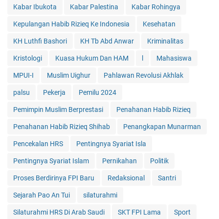
Kabar Ibukota
Kabar Palestina
Kabar Rohingya
Kepulangan Habib Rizieq Ke Indonesia
Kesehatan
KH Luthfi Bashori
KH Tb Abd Anwar
Kriminalitas
Kristologi
Kuasa Hukum Dan HAM
l
Mahasiswa
MPUI-I
Muslim Uighur
Pahlawan Revolusi Akhlak
palsu
Pekerja
Pemilu 2024
Pemimpin Muslim Berprestasi
Penahanan Habib Rizieq
Penahanan Habib Rizieq Shihab
Penangkapan Munarman
Pencekalan HRS
Pentingnya Syariat Isla
Pentingnya Syariat Islam
Pernikahan
Politik
Proses Berdirinya FPI Baru
Redaksional
Santri
Sejarah Pao An Tui
silaturahmi
Silaturahmi HRS Di Arab Saudi
SKT FPI Lama
Sport