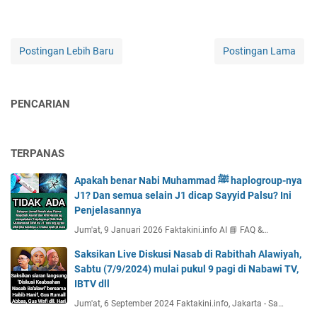
Postingan Lebih Baru
Postingan Lama
PENCARIAN
TERPANAS
Apakah benar Nabi Muhammad ﷺ haplogroup-nya
J1? Dan semua selain J1 dicap Sayyid Palsu? Ini
Penjelasannya
Jum'at, 9 Januari 2026 Faktakini.info AI 📘 FAQ &…
Saksikan Live Diskusi Nasab di Rabithah Alawiyah,
Sabtu (7/9/2024) mulai pukul 9 pagi di Nabawi TV,
IBTV dll
Jum'at, 6 September 2024 Faktakini.info, Jakarta - Sa…