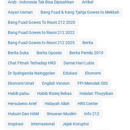
Arab - Indonesia Tak Bisa Dipisahkan
Artikel
Asyari Usman
Bang Fuad & Kang Tjahja Gowes to Mekkah
Bang Fuad Gowes To Reuni 212 2020
Bang Fuad Gowes to Reuni 212 2022
Bang Fuad Gowes to Reuni 212 2025
Berita
Berita Duka
Berita Oposisi
Berita Pemilu 2019
Chat Fitnah Terhadap HRS
Damai Hari Lubis
Dr Syahganda Nainggolan
Edukasi
Ekonomi
Ekonomi Umat
English Version
FPI Menolak ISIS
Habib palsu
Habib Rizieq Bebas
Halalan Thoyyiban
Hersubeno Arief
Hidayah Allah
HRS Center
Hukum Dan HAM
Ilmuwan Muslim
Info 212
Inspirasi
internasional
Jejak Koruptor