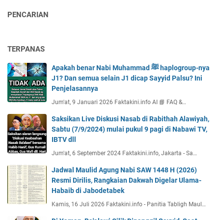
PENCARIAN
TERPANAS
Apakah benar Nabi Muhammad ﷺ haplogroup-nya
J1? Dan semua selain J1 dicap Sayyid Palsu? Ini
Penjelasannya
Jum'at, 9 Januari 2026 Faktakini.info AI 📘 FAQ &…
Saksikan Live Diskusi Nasab di Rabithah Alawiyah,
Sabtu (7/9/2024) mulai pukul 9 pagi di Nabawi TV,
IBTV dll
Jum'at, 6 September 2024 Faktakini.info, Jakarta - Sa…
Jadwal Maulid Agung Nabi SAW 1448 H (2026)
Resmi Dirilis, Rangkaian Dakwah Digelar Ulama-
Habaib di Jabodetabek
Kamis, 16 Juli 2026 Faktakini.info - Panitia Tabligh Maul…