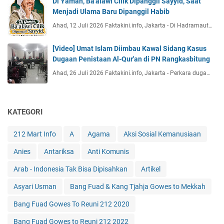
Di Yaman, Ba'alawi Cilik Dipanggil Sayyid, Saat
Menjadi Ulama Baru Dipanggil Habib
Ahad, 12 Juli 2026 Faktakini.info, Jakarta - Di Hadramaut…
[Video] Umat Islam Diimbau Kawal Sidang Kasus
Dugaan Penistaan Al-Qur'an di PN Rangkasbitung
Ahad, 26 Juli 2026 Faktakini.info, Jakarta - Perkara duga…
KATEGORI
212 Mart Info
A
Agama
Aksi Sosial Kemanusiaan
Anies
Antariksa
Anti Komunis
Arab - Indonesia Tak Bisa Dipisahkan
Artikel
Asyari Usman
Bang Fuad & Kang Tjahja Gowes to Mekkah
Bang Fuad Gowes To Reuni 212 2020
Bang Fuad Gowes to Reuni 212 2022