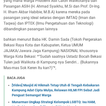
yang mana Warga Priboemi Asli Calon Walikotanya dan
Pasangan ASIH (H. Ahmad Syaikhu, M.Si dan Prof. Dr-Ing.
H. Ilham Akbar Habibie, M.B.A) karena mereka pada
pasangan yang ideal selaras dengan IMTAQ (Iman dan
Taqwa) dan IPTEK (Ilmu Pengetahuan dan Teknologi)
dibandingkan pasangan lainnya
bahkan menurut Baba HK. Damin Sada (Tokoh Pergerakan
Bekasi Raya Kota dan Kabupaten, Ketua UMUM
JAJAKA/Jawara Jaga Kampung) NASIONAL khususnya
Warga Kota Bekasi: *"Sudah saatnya Ustadz Bocah Bekasi
Tulen jadi Walikota di Kampung nya Sendiri... (Bukannya
Mas-mas Sok Keren Itu kan?)"*,
BACA JUGA
[Video] Masjid Al Hikmah Tetap Utuh di Tengah Kebakaran
Kampung Adat Cipta Mulya, Relawan HILMI FPI Sebut Jadi
Penguat Semangat Warga
Munarman Ungkap Strategi Kelompok LGBTQ: Isu HAM,