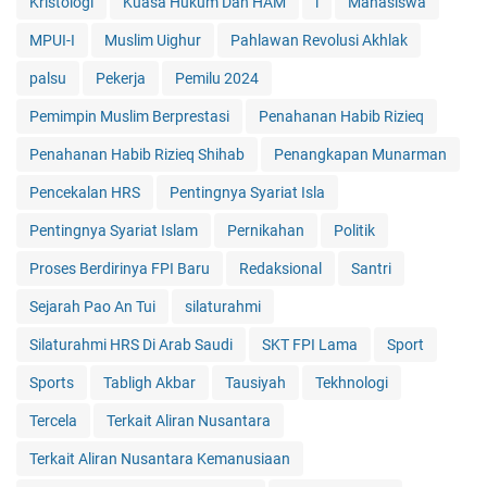
Kristologi
Kuasa Hukum Dan HAM
l
Mahasiswa
MPUI-I
Muslim Uighur
Pahlawan Revolusi Akhlak
palsu
Pekerja
Pemilu 2024
Pemimpin Muslim Berprestasi
Penahanan Habib Rizieq
Penahanan Habib Rizieq Shihab
Penangkapan Munarman
Pencekalan HRS
Pentingnya Syariat Isla
Pentingnya Syariat Islam
Pernikahan
Politik
Proses Berdirinya FPI Baru
Redaksional
Santri
Sejarah Pao An Tui
silaturahmi
Silaturahmi HRS Di Arab Saudi
SKT FPI Lama
Sport
Sports
Tabligh Akbar
Tausiyah
Tekhnologi
Tercela
Terkait Aliran Nusantara
Terkait Aliran Nusantara Kemanusiaan