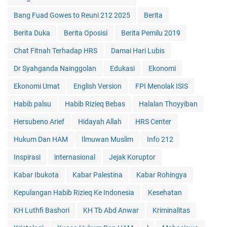
Bang Fuad Gowes to Reuni 212 2025
Berita
Berita Duka
Berita Oposisi
Berita Pemilu 2019
Chat Fitnah Terhadap HRS
Damai Hari Lubis
Dr Syahganda Nainggolan
Edukasi
Ekonomi
Ekonomi Umat
English Version
FPI Menolak ISIS
Habib palsu
Habib Rizieq Bebas
Halalan Thoyyiban
Hersubeno Arief
Hidayah Allah
HRS Center
Hukum Dan HAM
Ilmuwan Muslim
Info 212
Inspirasi
internasional
Jejak Koruptor
Kabar Ibukota
Kabar Palestina
Kabar Rohingya
Kepulangan Habib Rizieq Ke Indonesia
Kesehatan
KH Luthfi Bashori
KH Tb Abd Anwar
Kriminalitas