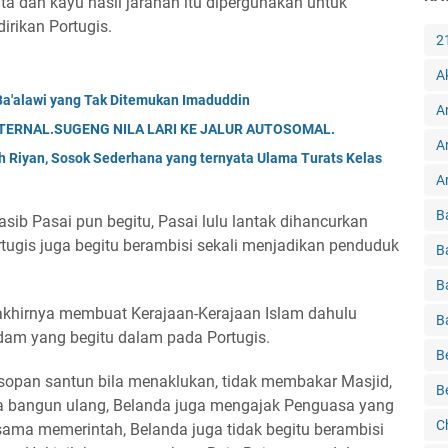
ta dan kayu hasil jarahan itu dipergunakan untuk
irikan Portugis.
2
A
Ba'alawi yang Tak Ditemukan Imaduddin
A
ATERNAL.SUGENG NILA LARI KE JALUR AUTOSOMAL.
A
ah Riyan, Sosok Sederhana yang ternyata Ulama Turats Kelas
Ar
B
sib Pasai pun begitu, Pasai lulu lantak dihancurkan
rtugis juga begitu berambisi sekali menjadikan penduduk
B
B
khirnya membuat Kerajaan-Kerajaan Islam dahulu
B
am yang begitu dalam pada Portugis.
B
a sopan santun bila menaklukan, tidak membakar Masjid,
B
ka bangun ulang, Belanda juga mengajak Penguasa yang
C
sama memerintah, Belanda juga tidak begitu berambisi