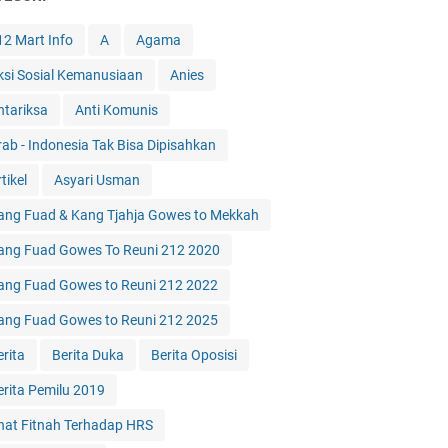
12 Mart Info
A
Agama
ksi Sosial Kemanusiaan
Anies
ntariksa
Anti Komunis
rab - Indonesia Tak Bisa Dipisahkan
tikel
Asyari Usman
ang Fuad & Kang Tjahja Gowes to Mekkah
ang Fuad Gowes To Reuni 212 2020
ang Fuad Gowes to Reuni 212 2022
ang Fuad Gowes to Reuni 212 2025
erita
Berita Duka
Berita Oposisi
erita Pemilu 2019
hat Fitnah Terhadap HRS