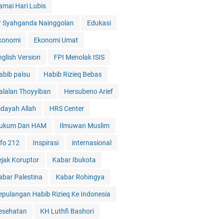
amai Hari Lubis
r Syahganda Nainggolan
Edukasi
konomi
Ekonomi Umat
nglish Version
FPI Menolak ISIS
abib palsu
Habib Rizieq Bebas
alalan Thoyyiban
Hersubeno Arief
idayah Allah
HRS Center
ukum Dan HAM
Ilmuwan Muslim
nfo 212
Inspirasi
internasional
ejak Koruptor
Kabar Ibukota
abar Palestina
Kabar Rohingya
epulangan Habib Rizieq Ke Indonesia
esehatan
KH Luthfi Bashori