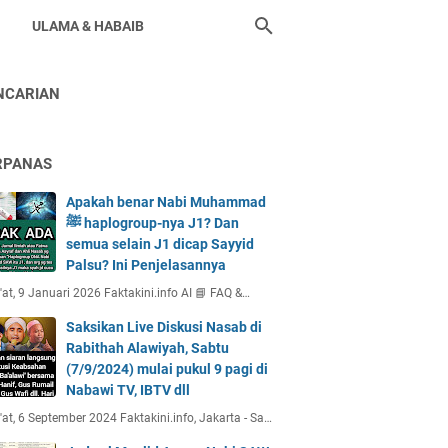
ULAMA & HABAIB
NCARIAN
RPANAS
Apakah benar Nabi Muhammad
ﷺ haplogroup-nya J1? Dan
semua selain J1 dicap Sayyid
Palsu? Ini Penjelasannya
at, 9 Januari 2026 Faktakini.info AI 📘 FAQ &…
Saksikan Live Diskusi Nasab di
Rabithah Alawiyah, Sabtu
(7/9/2024) mulai pukul 9 pagi di
Nabawi TV, IBTV dll
at, 6 September 2024 Faktakini.info, Jakarta - Sa…