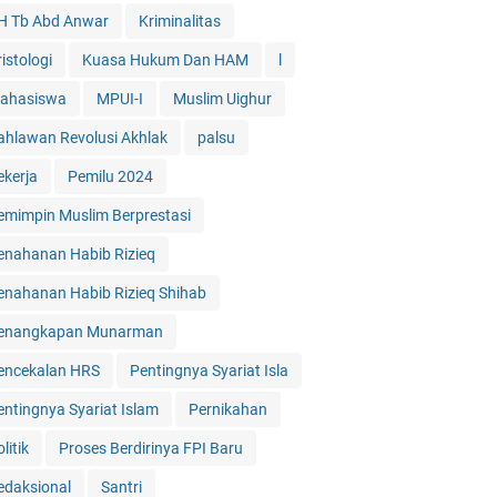
H Tb Abd Anwar
Kriminalitas
istologi
Kuasa Hukum Dan HAM
l
ahasiswa
MPUI-I
Muslim Uighur
ahlawan Revolusi Akhlak
palsu
ekerja
Pemilu 2024
emimpin Muslim Berprestasi
enahanan Habib Rizieq
enahanan Habib Rizieq Shihab
enangkapan Munarman
encekalan HRS
Pentingnya Syariat Isla
entingnya Syariat Islam
Pernikahan
litik
Proses Berdirinya FPI Baru
edaksional
Santri