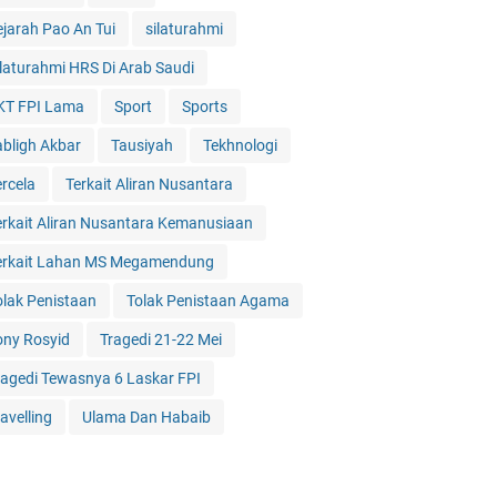
ejarah Pao An Tui
silaturahmi
ilaturahmi HRS Di Arab Saudi
KT FPI Lama
Sport
Sports
abligh Akbar
Tausiyah
Tekhnologi
ercela
Terkait Aliran Nusantara
erkait Aliran Nusantara Kemanusiaan
erkait Lahan MS Megamendung
olak Penistaan
Tolak Penistaan Agama
ony Rosyid
Tragedi 21-22 Mei
ragedi Tewasnya 6 Laskar FPI
avelling
Ulama Dan Habaib