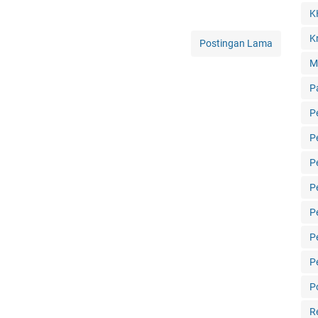
K
Kr
Postingan Lama
M
P
P
P
P
P
P
P
P
Po
R