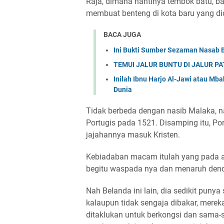
Raja, dimana nantinya tembok batu, ba
membuat benteng di kota baru yang did
BACA JUGA
Ini Bukti Sumber Sezaman Nasab 
TEMUI JALUR BUNTU DI JALUR P
Inilah Ibnu Harjo Al-Jawi atau Mb
Dunia
Tidak berbeda dengan nasib Malaka, na
Portugis pada 1521. Disamping itu, Po
jajahannya masuk Kristen.
Kebiadaban macam itulah yang pada a
begitu waspada nya dan menaruh dend
Nah Belanda ini lain, dia sedikit puny
kalaupun tidak sengaja dibakar, mere
ditaklukan untuk berkongsi dan sama-