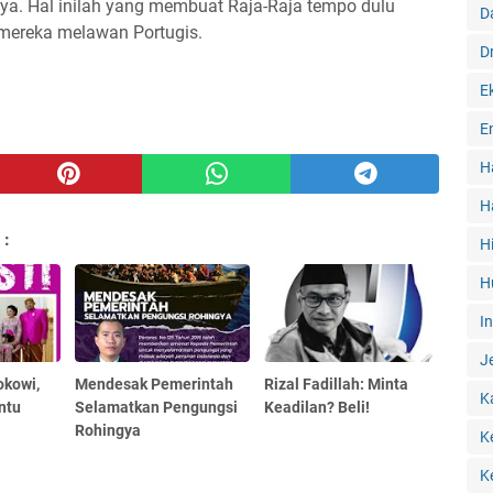
ya. Hal inilah yang membuat Raja-Raja tempo dulu
D
mereka melawan Portugis.
D
E
E
H
H
 :
H
H
I
J
okowi,
Mendesak Pemerintah
Rizal Fadillah: Minta
K
ntu
Selamatkan Pengungsi
Keadilan? Beli!
Rohingya
K
K