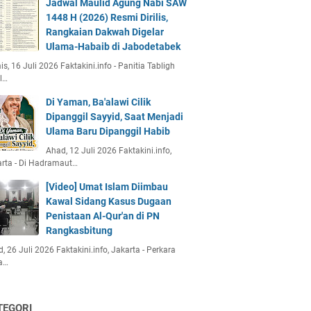
Jadwal Maulid Agung Nabi SAW
1448 H (2026) Resmi Dirilis,
Rangkaian Dakwah Digelar
Ulama-Habaib di Jabodetabek
s, 16 Juli 2026 Faktakini.info - Panitia Tabligh
l…
Di Yaman, Ba'alawi Cilik
Dipanggil Sayyid, Saat Menjadi
Ulama Baru Dipanggil Habib
Ahad, 12 Juli 2026 Faktakini.info,
rta - Di Hadramaut…
[Video] Umat Islam Diimbau
Kawal Sidang Kasus Dugaan
Penistaan Al-Qur'an di PN
Rangkasbitung
, 26 Juli 2026 Faktakini.info, Jakarta - Perkara
a…
TEGORI