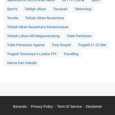
Silaturahmi HRS Di Arab Saudi
SKT FPI Lama
Sport
Sports
Tabligh Akbar
Tausiyah
Tekhnologi
Tercela
Terkait Aliran Nusantara
Terkait Aliran Nusantara Kemanusiaan
Terkait Lahan MS Megamendung
Tolak Penistaan
Tolak Penistaan Agama
Tony Rosyid
Tragedi 21-22 Mei
Tragedi Tewasnya 6 Laskar FPI
Travelling
Ulama Dan Habaib
Beranda
Privacy Policy
Term Of Service
Disclaimer