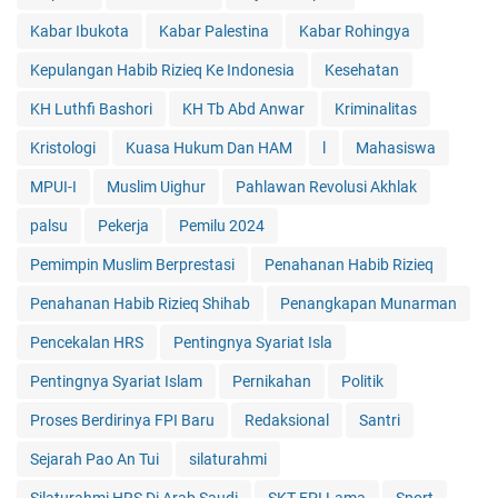
Kabar Ibukota
Kabar Palestina
Kabar Rohingya
Kepulangan Habib Rizieq Ke Indonesia
Kesehatan
KH Luthfi Bashori
KH Tb Abd Anwar
Kriminalitas
Kristologi
Kuasa Hukum Dan HAM
l
Mahasiswa
MPUI-I
Muslim Uighur
Pahlawan Revolusi Akhlak
palsu
Pekerja
Pemilu 2024
Pemimpin Muslim Berprestasi
Penahanan Habib Rizieq
Penahanan Habib Rizieq Shihab
Penangkapan Munarman
Pencekalan HRS
Pentingnya Syariat Isla
Pentingnya Syariat Islam
Pernikahan
Politik
Proses Berdirinya FPI Baru
Redaksional
Santri
Sejarah Pao An Tui
silaturahmi