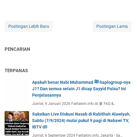
Postingan Lebih Baru
Postingan Lama
PENCARIAN
TERPANAS
Apakah benar Nabi Muhammad ﷺ haplogroup-nya
J1? Dan semua selain J1 dicap Sayyid Palsu? Ini
Penjelasannya
Jum'at, 9 Januari 2026 Faktakini.info AI 📘 FAQ &…
Saksikan Live Diskusi Nasab di Rabithah Alawiyah,
Sabtu (7/9/2024) mulai pukul 9 pagi di Nabawi TV,
IBTV dll
Jum'at, 6 September 2024 Faktakini.info, Jakarta - Sa…