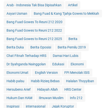
Arab - Indonesia Tak Bisa Dipisahkan
Artikel
Asyari Usman
Bang Fuad & Kang Tjahja Gowes to Mekkah
Bang Fuad Gowes To Reuni 212 2020
Bang Fuad Gowes to Reuni 212 2022
Bang Fuad Gowes to Reuni 212 2025
Berita
Berita Duka
Berita Oposisi
Berita Pemilu 2019
Chat Fitnah Terhadap HRS
Damai Hari Lubis
Dr Syahganda Nainggolan
Edukasi
Ekonomi
Ekonomi Umat
English Version
FPI Menolak ISIS
Habib palsu
Habib Rizieq Bebas
Halalan Thoyyiban
Hersubeno Arief
Hidayah Allah
HRS Center
Hukum Dan HAM
Ilmuwan Muslim
Info 212
Inspirasi
internasional
Jejak Koruptor