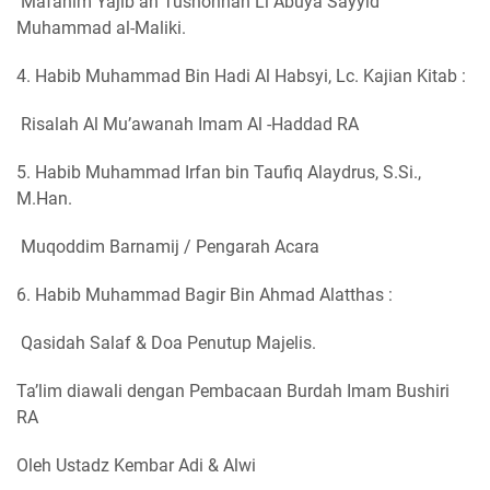
Mafahim Yajib an Tushohhah Li Abuya Sayyid
Muhammad al-Maliki.
4. Habib Muhammad Bin Hadi Al Habsyi, Lc. Kajian Kitab :
Risalah Al Mu’awanah Imam Al -Haddad RA
5. Habib Muhammad Irfan bin Taufiq Alaydrus, S.Si.,
M.Han.
Muqoddim Barnamij / Pengarah Acara
6. Habib Muhammad Bagir Bin Ahmad Alatthas :
Qasidah Salaf & Doa Penutup Majelis.
Ta’lim diawali dengan Pembacaan Burdah Imam Bushiri
RA
Oleh Ustadz Kembar Adi & Alwi