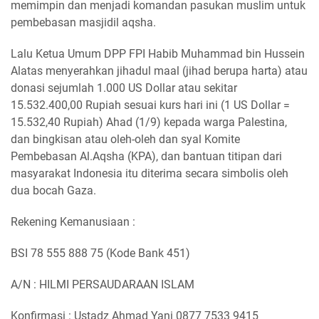
memimpin dan menjadi komandan pasukan muslim untuk
pembebasan masjidil aqsha.
Lalu Ketua Umum DPP FPI Habib Muhammad bin Hussein
Alatas menyerahkan jihadul maal (jihad berupa harta) atau
donasi sejumlah 1.000 US Dollar atau sekitar
15.532.400,00 Rupiah sesuai kurs hari ini (1 US Dollar =
15.532,40 Rupiah) Ahad (1/9) kepada warga Palestina,
dan bingkisan atau oleh-oleh dan syal Komite
Pembebasan Al.Aqsha (KPA), dan bantuan titipan dari
masyarakat Indonesia itu diterima secara simbolis oleh
dua bocah Gaza.
Rekening Kemanusiaan :
BSI 78 555 888 75 (Kode Bank 451)
A/N : HILMI PERSAUDARAAN ISLAM
Konfirmasi : Ustadz Ahmad Yani 0877 7533 9415