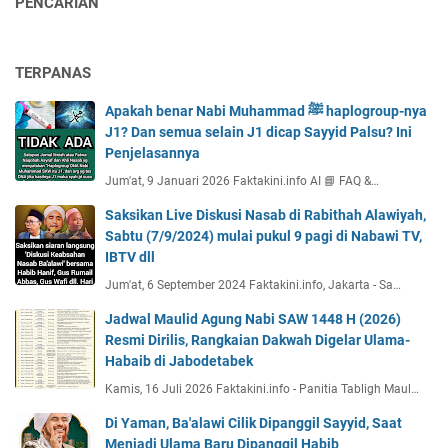
PENCARIAN
TERPANAS
Apakah benar Nabi Muhammad ﷺ haplogroup-nya
J1? Dan semua selain J1 dicap Sayyid Palsu? Ini
Penjelasannya
Jum'at, 9 Januari 2026 Faktakini.info AI 📘 FAQ &…
Saksikan Live Diskusi Nasab di Rabithah Alawiyah,
Sabtu (7/9/2024) mulai pukul 9 pagi di Nabawi TV,
IBTV dll
Jum'at, 6 September 2024 Faktakini.info, Jakarta - Sa…
Jadwal Maulid Agung Nabi SAW 1448 H (2026)
Resmi Dirilis, Rangkaian Dakwah Digelar Ulama-
Habaib di Jabodetabek
Kamis, 16 Juli 2026 Faktakini.info - Panitia Tabligh Maul…
Di Yaman, Ba'alawi Cilik Dipanggil Sayyid, Saat
Menjadi Ulama Baru Dipanggil Habib