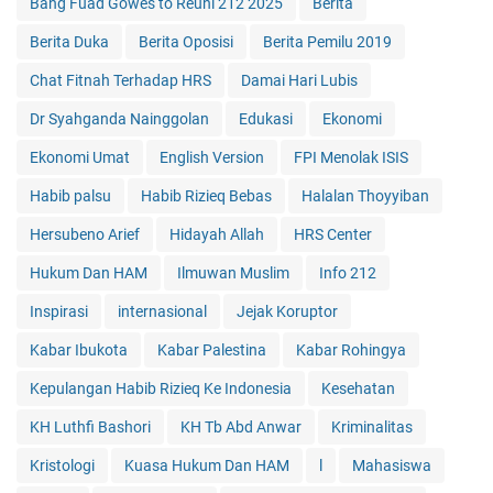
Bang Fuad Gowes to Reuni 212 2025
Berita
Berita Duka
Berita Oposisi
Berita Pemilu 2019
Chat Fitnah Terhadap HRS
Damai Hari Lubis
Dr Syahganda Nainggolan
Edukasi
Ekonomi
Ekonomi Umat
English Version
FPI Menolak ISIS
Habib palsu
Habib Rizieq Bebas
Halalan Thoyyiban
Hersubeno Arief
Hidayah Allah
HRS Center
Hukum Dan HAM
Ilmuwan Muslim
Info 212
Inspirasi
internasional
Jejak Koruptor
Kabar Ibukota
Kabar Palestina
Kabar Rohingya
Kepulangan Habib Rizieq Ke Indonesia
Kesehatan
KH Luthfi Bashori
KH Tb Abd Anwar
Kriminalitas
Kristologi
Kuasa Hukum Dan HAM
l
Mahasiswa