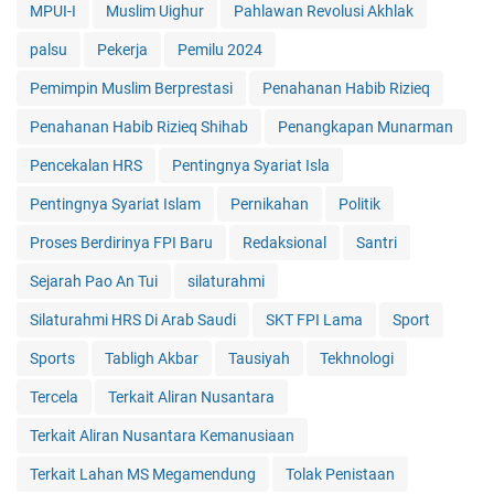
MPUI-I
Muslim Uighur
Pahlawan Revolusi Akhlak
palsu
Pekerja
Pemilu 2024
Pemimpin Muslim Berprestasi
Penahanan Habib Rizieq
Penahanan Habib Rizieq Shihab
Penangkapan Munarman
Pencekalan HRS
Pentingnya Syariat Isla
Pentingnya Syariat Islam
Pernikahan
Politik
Proses Berdirinya FPI Baru
Redaksional
Santri
Sejarah Pao An Tui
silaturahmi
Silaturahmi HRS Di Arab Saudi
SKT FPI Lama
Sport
Sports
Tabligh Akbar
Tausiyah
Tekhnologi
Tercela
Terkait Aliran Nusantara
Terkait Aliran Nusantara Kemanusiaan
Terkait Lahan MS Megamendung
Tolak Penistaan