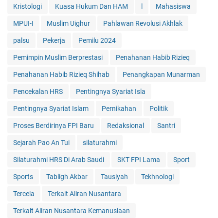
Kristologi
Kuasa Hukum Dan HAM
l
Mahasiswa
MPUI-I
Muslim Uighur
Pahlawan Revolusi Akhlak
palsu
Pekerja
Pemilu 2024
Pemimpin Muslim Berprestasi
Penahanan Habib Rizieq
Penahanan Habib Rizieq Shihab
Penangkapan Munarman
Pencekalan HRS
Pentingnya Syariat Isla
Pentingnya Syariat Islam
Pernikahan
Politik
Proses Berdirinya FPI Baru
Redaksional
Santri
Sejarah Pao An Tui
silaturahmi
Silaturahmi HRS Di Arab Saudi
SKT FPI Lama
Sport
Sports
Tabligh Akbar
Tausiyah
Tekhnologi
Tercela
Terkait Aliran Nusantara
Terkait Aliran Nusantara Kemanusiaan