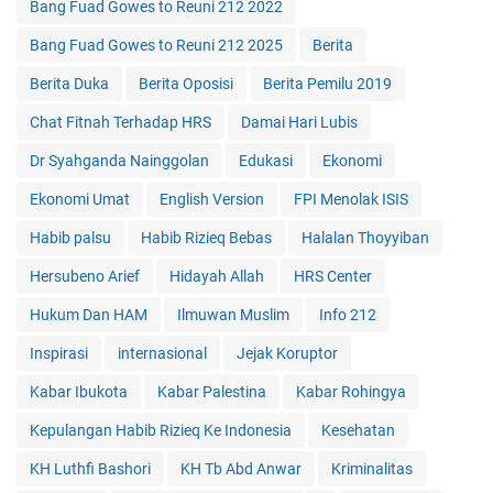
Bang Fuad Gowes to Reuni 212 2022
Bang Fuad Gowes to Reuni 212 2025
Berita
Berita Duka
Berita Oposisi
Berita Pemilu 2019
Chat Fitnah Terhadap HRS
Damai Hari Lubis
Dr Syahganda Nainggolan
Edukasi
Ekonomi
Ekonomi Umat
English Version
FPI Menolak ISIS
Habib palsu
Habib Rizieq Bebas
Halalan Thoyyiban
Hersubeno Arief
Hidayah Allah
HRS Center
Hukum Dan HAM
Ilmuwan Muslim
Info 212
Inspirasi
internasional
Jejak Koruptor
Kabar Ibukota
Kabar Palestina
Kabar Rohingya
Kepulangan Habib Rizieq Ke Indonesia
Kesehatan
KH Luthfi Bashori
KH Tb Abd Anwar
Kriminalitas