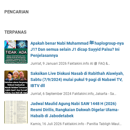
PENCARIAN
TERPANAS
Apakah benar Nabi Muhammad ﷺ haplogroup-nya
J1? Dan semua selain J1 dicap Sayyid Palsu? Ini
Penjelasannya
Jum'at, 9 Januari 2026 Faktakini.info AI 📘 FAQ &…
Saksikan Live Diskusi Nasab di Rabithah Alawiyah,
Sabtu (7/9/2024) mulai pukul 9 pagi di Nabawi TV,
IBTV dll
Jum'at, 6 September 2024 Faktakini.info, Jakarta - Sa…
Jadwal Maulid Agung Nabi SAW 1448 H (2026)
Resmi Dirilis, Rangkaian Dakwah Digelar Ulama-
Habaib di Jabodetabek
Kamis, 16 Juli 2026 Faktakini.info - Panitia Tabligh Maul…