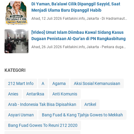
Di Yaman, Ba'alawi Cilik Dipanggil Sayyid, Saat
Menjadi Ulama Baru Dipanggil Habib
Ahad, 12 Juli 2026 Faktakini.info, Jakarta - Di Hadramaut…
[Video] Umat Islam Diimbau Kawal Sidang Kasus
Dugaan Penistaan Al-Qur'an di PN Rangkasbitung
Ahad, 26 Juli 2026 Faktakini.info, Jakarta - Perkara duga…
KATEGORI
212 Mart Info
A
Agama
Aksi Sosial Kemanusiaan
Anies
Antariksa
Anti Komunis
Arab - Indonesia Tak Bisa Dipisahkan
Artikel
Asyari Usman
Bang Fuad & Kang Tjahja Gowes to Mekkah
Bang Fuad Gowes To Reuni 212 2020